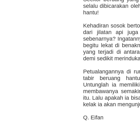
selalu dibicarakan ole
hantu!
Kehadiran sosok bert
dari jilatan api jug
sebenarnya? Ingatanny
begitu lekat di bena
yang terjadi di anta
demi sedikit merinduk
Petualangannya di r
tabir beruang hant
Untunglah ia memilik
membawanya semakin 
itu. Lalu apakah ia b
kelak ia akan mengunju
Q. Eifan