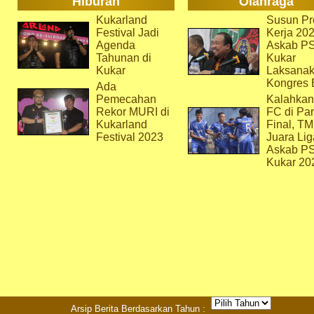
Hiburan
Olahraga
Kukarland
Susun Pr
Festival Jadi
Kerja 202
Agenda
Askab P
Tahunan di
Kukar
Kukar
Laksana
Kongres 
Ada
Pemecahan
Kalahkan
Rekor MURI di
FC di Par
Kukarland
Final, T
Festival 2023
Juara Lig
Askab P
Kukar 20
Arsip Berita Berdasarkan Tahun :