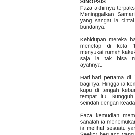
SINOPSIS
Faza akhirnya terpak
Meninggalkan Samari
yang sangat ia cintai
bundanya.
Kehidupan mereka ha
menetap di kota T
menyukai rumah kakek
saja ia tak bisa m
ayahnya.
Hari-hari pertama d
baginya. Hingga ia ke
kupu di tengah kebu
tempat itu. Sungguh
seindah dengan keada
Faza kemudian membe
sanalah ia menemuka
ia melihat sesuatu ya
Seekor beruang yang 