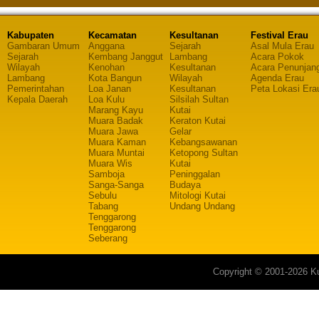
Kabupaten
Kecamatan
Kesultanan
Festival Erau
Gambaran Umum
Anggana
Sejarah
Asal Mula Erau
Sejarah
Kembang Janggut
Lambang
Acara Pokok
Wilayah
Kenohan
Kesultanan
Acara Penunjan
Lambang
Kota Bangun
Wilayah
Agenda Erau
Pemerintahan
Loa Janan
Kesultanan
Peta Lokasi Era
Kepala Daerah
Loa Kulu
Silsilah Sultan
Marang Kayu
Kutai
Muara Badak
Keraton Kutai
Muara Jawa
Gelar
Muara Kaman
Kebangsawanan
Muara Muntai
Ketopong Sultan
Muara Wis
Kutai
Samboja
Peninggalan
Sanga-Sanga
Budaya
Sebulu
Mitologi Kutai
Tabang
Undang Undang
Tenggarong
Tenggarong
Seberang
Copyright © 2001-2026 Ku