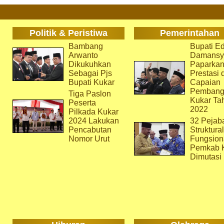
Politik & Peristiwa
Pemerintahan
Bambang
Bupati Ed
Arwanto
Damansy
Dikukuhkan
Paparka
Sebagai Pjs
Prestasi 
Bupati Kukar
Capaian
Pembang
Tiga Paslon
Kukar Ta
Peserta
2022
Pilkada Kukar
2024 Lakukan
32 Pejab
Pencabutan
Struktura
Nomor Urut
Fungsion
Pemkab 
Dimutasi