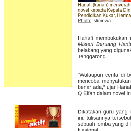
Hanafi (kanan) menyera
novel kepada Kepala Din
Pendidikan Kukar, Herm
Photo:
Istimewa
Hanafi membukukan n
Misteri Beruang Ha
belakang yang digunak
Tenggarong.
"Walaupun cerita di b
mencoba menyatuka
benar ada," ujar Han
Q Eifan dalam novel in
Dikatakan guru yang 
ini, tulisannya terse
sebuah lomba yang di
Nasional.