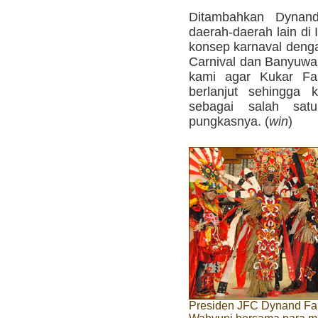
Ditambahkan Dynand
daerah-daerah lain d
konsep karnaval denga
Carnival dan Banyuwan
kami agar Kukar Fas
berlanjut sehingga 
sebagai salah satu
pungkasnya. (
win
)
Presiden JFC Dynand Far