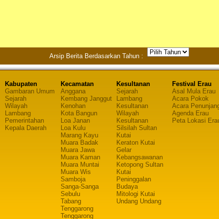
Arsip Berita Berdasarkan Tahun :
Kabupaten
Kecamatan
Kesultanan
Festival Erau
Gambaran Umum
Anggana
Sejarah
Asal Mula Erau
Sejarah
Kembang Janggut
Lambang
Acara Pokok
Wilayah
Kenohan
Kesultanan
Acara Penunjan
Lambang
Kota Bangun
Wilayah
Agenda Erau
Pemerintahan
Loa Janan
Kesultanan
Peta Lokasi Era
Kepala Daerah
Loa Kulu
Silsilah Sultan
Marang Kayu
Kutai
Muara Badak
Keraton Kutai
Muara Jawa
Gelar
Muara Kaman
Kebangsawanan
Muara Muntai
Ketopong Sultan
Muara Wis
Kutai
Samboja
Peninggalan
Sanga-Sanga
Budaya
Sebulu
Mitologi Kutai
Tabang
Undang Undang
Tenggarong
Tenggarong