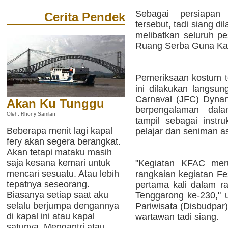
Sebagai persiapan 
Cerita Pendek
tersebut, tadi siang 
melibatkan seluruh p
Ruang Serba Guna Kan
Pemeriksaan kostum t
ini dilakukan langsu
Carnaval (JFC) Dynan
Akan Ku Tunggu
berpengalaman dal
Oleh: Rhony Samlan
tampil sebagai instru
Beberapa menit lagi kapal
pelajar dan seniman as
fery akan segera berangkat.
Akan tetapi mataku masih
saja kesana kemari untuk
"Kegiatan KFAC meru
mencari sesuatu. Atau lebih
rangkaian kegiatan Fe
tepatnya seseorang.
pertama kali dalam 
Biasanya setiap saat aku
Tenggarong ke-230," 
selalu berjumpa dengannya
Pariwisata (Disbudpar
di kapal ini atau kapal
wartawan tadi siang.
satunya. Mengantri atau