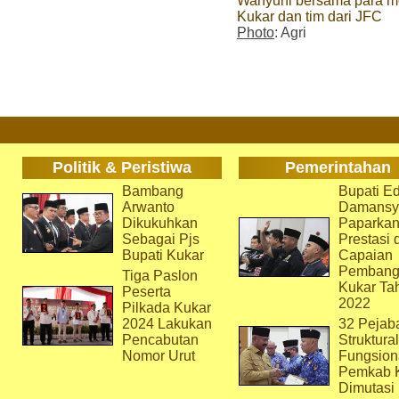
Wahyuni bersama para mo
Kukar dan tim dari JFC
Photo
: Agri
Politik & Peristiwa
Pemerintahan
Bambang
Bupati Ed
Arwanto
Damansy
Dikukuhkan
Paparka
Sebagai Pjs
Prestasi 
Bupati Kukar
Capaian
Pembang
Tiga Paslon
Kukar Ta
Peserta
2022
Pilkada Kukar
2024 Lakukan
32 Pejab
Pencabutan
Struktura
Nomor Urut
Fungsion
Pemkab 
Dimutasi