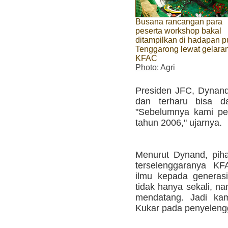
Busana rancangan para
peserta workshop bakal
ditampilkan di hadapan p
Tenggarong lewat gelara
KFAC
Photo
: Agri
Presiden JFC, Dynand
dan terharu bisa d
"Sebelumnya kami p
tahun 2006," ujarnya.
Menurut Dynand, pih
terselenggaranya KF
ilmu kepada generasi
tidak hanya sekali, n
mendatang. Jadi ka
Kukar pada penyelengg