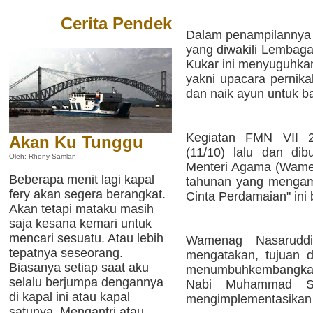
Cerita Pendek
Dalam penampilannya 
yang diwakili Lembaga
Kukar ini menyuguhkan
yakni upacara pernika
dan naik ayun untuk ba
Kegiatan FMN VII 2
Akan Ku Tunggu
(11/10) lalu dan dib
Oleh: Rhony Samlan
Menteri Agama (Wame
Beberapa menit lagi kapal
tahunan yang mengamb
fery akan segera berangkat.
Cinta Perdamaian" ini 
Akan tetapi mataku masih
saja kesana kemari untuk
mencari sesuatu. Atau lebih
Wamenag Nasarudd
tepatnya seseorang.
mengatakan, tujuan d
Biasanya setiap saat aku
menumbuhkembangkan n
selalu berjumpa dengannya
Nabi Muhammad SA
di kapal ini atau kapal
mengimplementasikan 
satunya. Mengantri atau