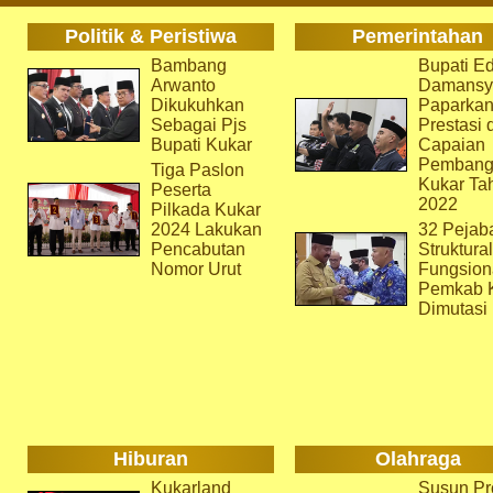
Politik & Peristiwa
Pemerintahan
Bambang
Bupati Ed
Arwanto
Damansy
Dikukuhkan
Paparka
Sebagai Pjs
Prestasi 
Bupati Kukar
Capaian
Pembang
Tiga Paslon
Kukar Ta
Peserta
2022
Pilkada Kukar
2024 Lakukan
32 Pejab
Pencabutan
Struktura
Nomor Urut
Fungsion
Pemkab 
Dimutasi
Hiburan
Olahraga
Kukarland
Susun Pr