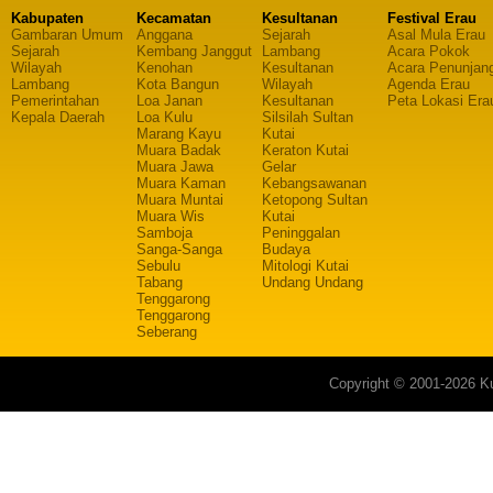
Kabupaten
Kecamatan
Kesultanan
Festival Erau
Gambaran Umum
Anggana
Sejarah
Asal Mula Erau
Sejarah
Kembang Janggut
Lambang
Acara Pokok
Wilayah
Kenohan
Kesultanan
Acara Penunjan
Lambang
Kota Bangun
Wilayah
Agenda Erau
Pemerintahan
Loa Janan
Kesultanan
Peta Lokasi Era
Kepala Daerah
Loa Kulu
Silsilah Sultan
Marang Kayu
Kutai
Muara Badak
Keraton Kutai
Muara Jawa
Gelar
Muara Kaman
Kebangsawanan
Muara Muntai
Ketopong Sultan
Muara Wis
Kutai
Samboja
Peninggalan
Sanga-Sanga
Budaya
Sebulu
Mitologi Kutai
Tabang
Undang Undang
Tenggarong
Tenggarong
Seberang
Copyright © 2001-2026 Ku