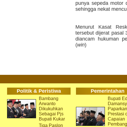
punya sepeda motor d
sehingga nekat mencuri,
Menurut Kasat Resk
tersebut dijerat pasa
diancam hukuman pen
(
win
)
Politik & Peristiwa
Pemerintahan
Bambang
Bupati Ed
Arwanto
Damansy
Dikukuhkan
Paparka
Sebagai Pjs
Prestasi 
Bupati Kukar
Capaian
Pembang
Tiga Paslon