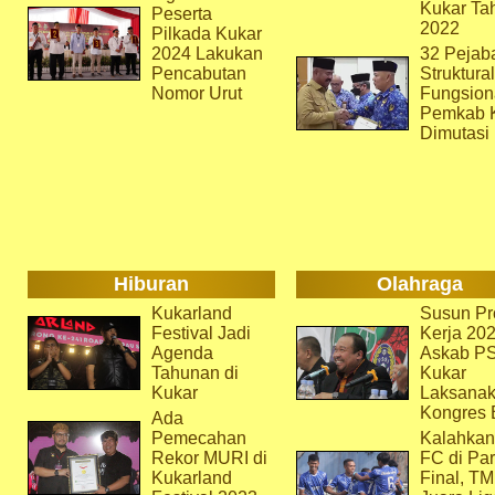
Kukar Ta
Peserta
2022
Pilkada Kukar
2024 Lakukan
32 Pejab
Pencabutan
Struktura
Nomor Urut
Fungsion
Pemkab 
Dimutasi
Hiburan
Olahraga
Kukarland
Susun Pr
Festival Jadi
Kerja 202
Agenda
Askab P
Tahunan di
Kukar
Kukar
Laksana
Kongres 
Ada
Pemecahan
Kalahkan
Rekor MURI di
FC di Par
Kukarland
Final, T