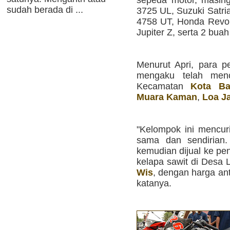
sudah berada di ...
3725 UL, Suzuki Satr
4758 UT, Honda Revo
Jupiter Z, serta 2 buah
Menurut Apri, para p
mengaku telah menc
Kecamatan
Kota B
Muara Kaman
,
Loa J
"Kelompok ini mencur
sama dan sendirian.
kemudian dijual ke pe
kelapa sawit di Desa
Wis
, dengan harga ant
katanya.