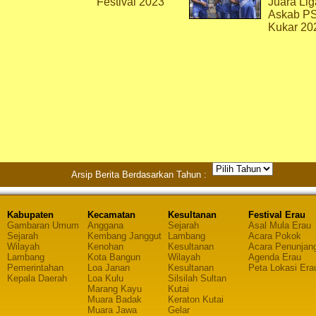
Festival 2023
Juara Lig
Askab P
Kukar 20
Arsip Berita Berdasarkan Tahun :
Kabupaten
Kecamatan
Kesultanan
Festival Erau
Gambaran Umum
Anggana
Sejarah
Asal Mula Erau
Sejarah
Kembang Janggut
Lambang
Acara Pokok
Wilayah
Kenohan
Kesultanan
Acara Penunjan
Lambang
Kota Bangun
Wilayah
Agenda Erau
Pemerintahan
Loa Janan
Kesultanan
Peta Lokasi Era
Kepala Daerah
Loa Kulu
Silsilah Sultan
Marang Kayu
Kutai
Muara Badak
Keraton Kutai
Muara Jawa
Gelar