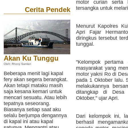
motor curian serta
tersangka untuk melar
Cerita Pendek
Menurut Kapolres Ku
Apri Fajar Hermant
diringkus tersebut ter
tunggal.
Akan Ku Tunggu
"Kelompok pertama d
Oleh: Rhony Samlan
masyarakat yang men
Beberapa menit lagi kapal
motor yakni Ro di De
fery akan segera berangkat.
pada 1 Oktober lalu. 
Akan tetapi mataku masih
melakukannya bersa
saja kesana kemari untuk
ditangkap di Des
mencari sesuatu. Atau lebih
Oktober," ujar Apri.
tepatnya seseorang.
Biasanya setiap saat aku
selalu berjumpa dengannya
Dari kelompok ini, l
di kapal ini atau kapal
berhasil mengamanka
satunya. Mengantri atau
sepeda motor, masing