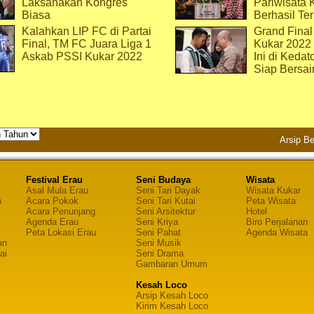
Laksanakan Kongres
Pariwisata 
Biasa
Berhasil Ter
Kalahkan LIP FC di Partai
Grand Final
Final, TM FC Juara Liga 1
Kukar 2022
Askab PSSI Kukar 2022
Ini di Kedat
Siap Bersai
Arsip Be
Festival Erau
Seni Budaya
Wisata
Asal Mula Erau
Seni Tari Dayak
Wisata Kukar
n
Acara Pokok
Seni Tari Kutai
Peta Wisata
Acara Penunjang
Seni Arsitektur
Hotel
Agenda Erau
Seni Kriya
Biro Perjalanan
Peta Lokasi Erau
Seni Pahat
Agenda Wisata
an
Seni Musik
ai
Seni Drama
Gambaran Umum
Kesah Loco
Arsip Kesah Loco
Kirim Kesah Loco