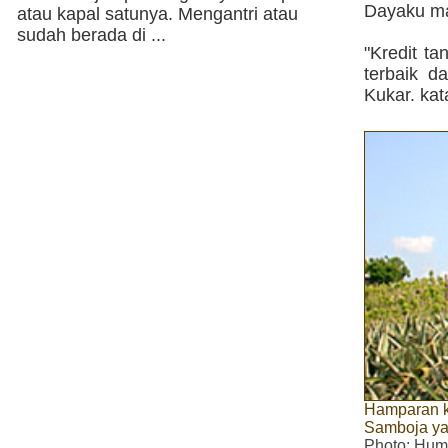
Dayaku ma
atau kapal satunya. Mengantri atau
sudah berada di ...
"Kredit t
terbaik d
Kukar. kat
Hamparan k
Samboja ya
Photo
: Hum