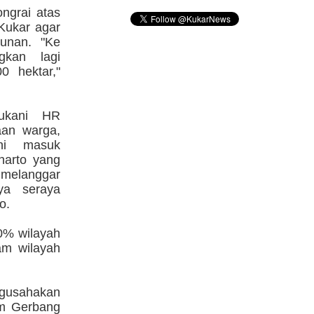
ngrai atas
Kukar agar
unan. "Ke
kan lagi
0 hektar,"
ukani HR
aan warga,
ni masuk
harto yang
a melanggar
nya seraya
o.
0% wilayah
am wilayah
ngusahakan
am Gerbang