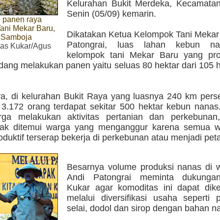
Kelurahan Bukit Merdeka, Kecamata
Senin (05/09) kemarin.
l panen raya
ani Mekar Baru,
Dikatakan Ketua Kelompok Tani Mekar 
 Samboja
Patongrai, luas lahan kebun na
s Kukar/Agus
kelompok tani Mekar Baru yang pro
edang melakukan panen yaitu seluas 80 hektar dari 105 
a, di kelurahan Bukit Raya yang luasnya 240 km pers
3.172 orang terdapat sekitar 500 hektar kebun nanas
rga melakukan aktivitas pertanian dan perkebunan
idak ditemui warga yang menganggur karena semua 
oduktif terserap bekerja di perkebunan atau menjadi peta
Besarnya volume produksi nanas di w
Andi Patongrai meminta dukung
Kukar agar komoditas ini dapat di
melalui diversifikasi usaha seperti 
selai, dodol dan sirop dengan bahan n