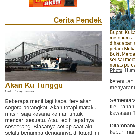
Cerita Pendek
Bupati Kuk
memberika
dihadapan 
petani Meka
Bukit Merd
seusai mel
nanas perd
Photo
: Hum
ketentua
Akan Ku Tunggu
menyaranka
Oleh: Rhony Samlan
Sementar
Beberapa menit lagi kapal fery akan
Kelurahan
segera berangkat. Akan tetapi mataku
kawasan T
masih saja kesana kemari untuk
mencari sesuatu. Atau lebih tepatnya
Ditambah
seseorang. Biasanya setiap saat aku
kebun nan
selalu berjumpa dengannya di kapal ini