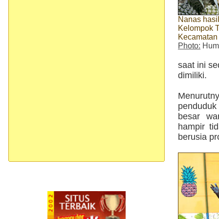
Nanas hasi
Kelompok T
Kecamatan
Photo:
Huma
saat ini s
dimiliki.
Menurutny
penduduk 
besar wa
hampir t
berusia pr