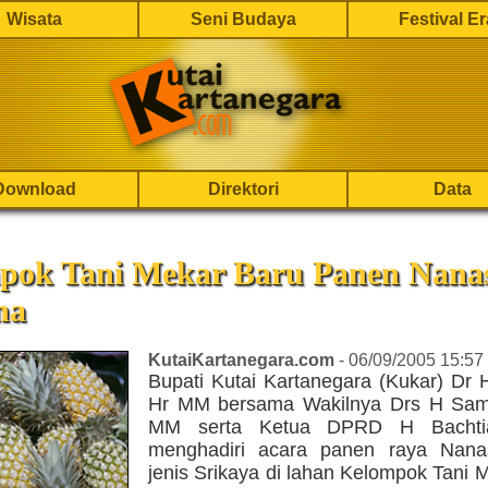
Wisata
Seni Budaya
Festival E
Download
Direktori
Data
pok Tani Mekar Baru Panen Nana
na
KutaiKartanegara.com
- 06/09/2005 15:57
Bupati Kutai Kartanegara (Kukar) Dr 
Hr MM bersama Wakilnya Drs H Sam
MM serta Ketua DPRD H Bachtia
menghadiri acara panen raya Nana
jenis Srikaya di lahan Kelompok Tani 