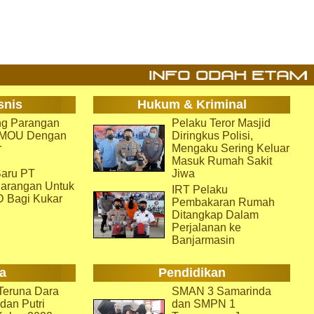
snis
Hukum & Kriminal
g Parangan
Pelaku Teror Masjid
i MOU Dengan
Diringkus Polisi,
r
Mengaku Sering Keluar
Masuk Rumah Sakit
aru PT
Jiwa
arangan Untuk
IRT Pelaku
D Bagi Kukar
Pembakaran Rumah
Ditangkap Dalam
Perjalanan ke
Banjarmasin
a
Pendidikan
eruna Dara
SMAN 3 Samarinda
dan Putri
dan SMPN 1