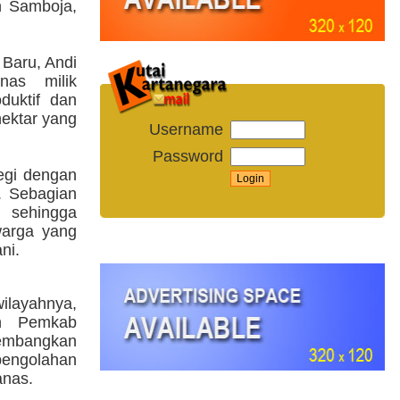
n Samboja,
Baru, Andi
nas milik
duktif dan
hektar yang
Username
Password
egi dengan
. Sebagian
, sehingga
warga yang
ni.
ilayahnya,
an Pemkab
kembangkan
pengolahan
anas.