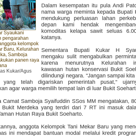
Dalam kesempatan itu pula Andi Pato
nama warga meminta kepada Bupati 
mendukung perluasan lahan perkeb
depan kami hendak mengembang
komoditas kelapa sawit seluas 6.00
ar Syaukani
katanya.
n pengarahan
anggota kelompok
r Baru, Kelurahan
Sementara Bupati Kukar H Sya
eka, Samboja
mengaku sulit mengabulkan permint
akukan panen raya
karena menurutnya Kelurahan i
ana
kawasan hutan konservasi Bukit Soe
as Kukar/Agus
dilindungi negara. "Jangan sampai kit
n yang telah digariskan pemerintah pusat," ujar
n agar warga memilih tempat lain di luar Bukit Soehart
a Camat Samboja Syaifuddin SSos MM mengatakan, 8
 Bukit Merdeka yang terdiri dari 7 RT ini masuk dal
aman Hutan Raya Bukit Soeharto.
kannya, anggota Kelompok Tani Mekar Baru yang me
as ini mendapat bantuan modal melalui kredit progr