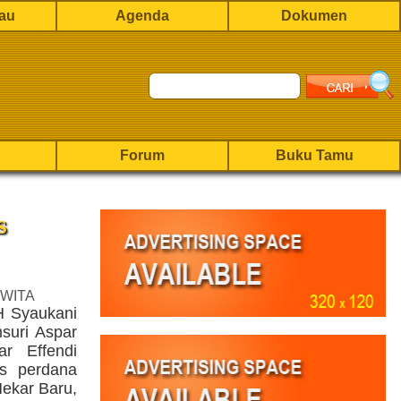
rau
Agenda
Dokumen
Forum
Buku Tamu
s
 WITA
H Syaukani
suri Aspar
r Effendi
s perdana
Mekar Baru,