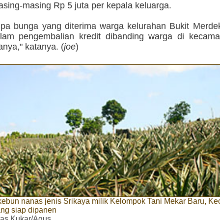
sing-masing Rp 5 juta per kepala keluarga.
anpa bunga yang diterima warga kelurahan Bukit Merde
alam pengembalian kredit dibanding warga di kecamat
anya," katanya. (
joe
)
ebun nanas jenis Srikaya milik Kelompok Tani Mekar Baru, K
ng siap dipanen
as Kukar/Agus