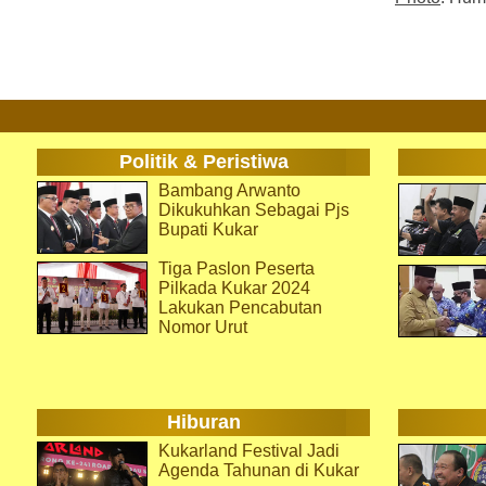
Politik & Peristiwa
Bambang Arwanto
Dikukuhkan Sebagai Pjs
Bupati Kukar
Tiga Paslon Peserta
Pilkada Kukar 2024
Lakukan Pencabutan
Nomor Urut
Hiburan
Kukarland Festival Jadi
Agenda Tahunan di Kukar