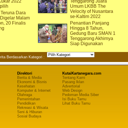
Kukar 2022
Tenggarong Juara
pilih
Umum LKBB The
Velocity of Nusantara
 Teruna Dara
se-Kaltim 2022
 Digelar Malam
on, 20 Finalis
Penantian Panjang
ng
Hingga 8 Tahun,
Gedung Baru SMAN 1
Tenggarong Akhirnya
Siap Digunakan
rita Berdasarkan Kategori :
Direktori
KutaiKartanegara.com
Berita & Media
Tentang Kami
Ekonomi & Bisnis
Pasang Iklan
Kesehatan
Advertorial
Komputer & Internet
Web Design
Olahraga
Pedoman Media Siber
Pemerintahan
Isi Buku Tamu
Pendidikan
Lihat Buku Tamu
Rekreasi & Wisata
Seni & Hiburan
Sosial Budaya