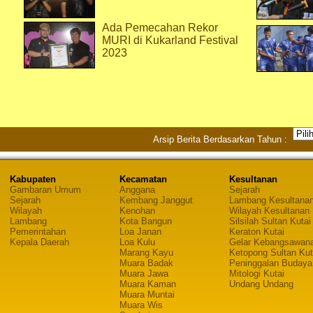
Ada Pemecahan Rekor
MURI di Kukarland Festival
2023
Arsip Berita Berdasarkan Tahun :
Kabupaten
Kecamatan
Kesultanan
Gambaran Umum
Anggana
Sejarah
Sejarah
Kembang Janggut
Lambang Kesultana
Wilayah
Kenohan
Wilayah Kesultanan
Lambang
Kota Bangun
Silsilah Sultan Kutai
Pemerintahan
Loa Janan
Keraton Kutai
Kepala Daerah
Loa Kulu
Gelar Kebangsawan
Marang Kayu
Ketopong Sultan Kut
Muara Badak
Peninggalan Budaya
Muara Jawa
Mitologi Kutai
Muara Kaman
Undang Undang
Muara Muntai
Muara Wis