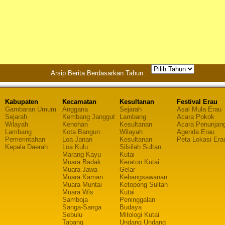
Arsip Berita Berdasarkan Tahun :
Kabupaten
Kecamatan
Kesultanan
Festival Erau
Gambaran Umum
Anggana
Sejarah
Asal Mula Erau
Sejarah
Kembang Janggut
Lambang
Acara Pokok
Wilayah
Kenohan
Kesultanan
Acara Penunjan
Lambang
Kota Bangun
Wilayah
Agenda Erau
Pemerintahan
Loa Janan
Kesultanan
Peta Lokasi Era
Kepala Daerah
Loa Kulu
Silsilah Sultan
Marang Kayu
Kutai
Muara Badak
Keraton Kutai
Muara Jawa
Gelar
Muara Kaman
Kebangsawanan
Muara Muntai
Ketopong Sultan
Muara Wis
Kutai
Samboja
Peninggalan
Sanga-Sanga
Budaya
Sebulu
Mitologi Kutai
Tabang
Undang Undang