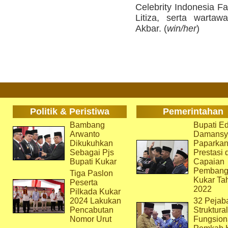
Celebrity Indonesia F
Litiza, serta warta
Akbar. (
win/her
)
Politik & Peristiwa
Pemerintahan
Bambang
Bupati Ed
Arwanto
Damansy
Dikukuhkan
Paparka
Sebagai Pjs
Prestasi 
Bupati Kukar
Capaian
Pembang
Tiga Paslon
Kukar Ta
Peserta
2022
Pilkada Kukar
2024 Lakukan
32 Pejab
Pencabutan
Struktura
Nomor Urut
Fungsion