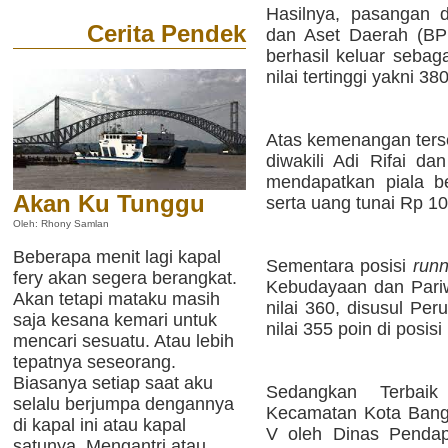
Hasilnya, pasangan 
Cerita Pendek
dan Aset Daerah (BP
berhasil keluar sebag
nilai tertinggi yakni 38
Atas kemenangan ters
diwakili Adi Rifai da
mendapatkan piala ber
Akan Ku Tunggu
serta uang tunai Rp 10 
Oleh: Rhony Samlan
Beberapa menit lagi kapal
Sementara posisi
runn
fery akan segera berangkat.
Kebudayaan dan Pariw
Akan tetapi mataku masih
nilai 360, disusul P
saja kesana kemari untuk
nilai 355 poin di posisi I
mencari sesuatu. Atau lebih
tepatnya seseorang.
Biasanya setiap saat aku
Sedangkan Terbai
selalu berjumpa dengannya
Kecamatan Kota Bangu
di kapal ini atau kapal
V oleh Dinas Pendap
satunya. Mengantri atau