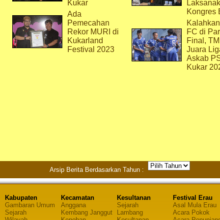
Kukar
Laksana
Kongres 
Ada
Pemecahan
Kalahkan
Rekor MURI di
FC di Par
Kukarland
Final, T
Festival 2023
Juara Lig
Askab P
Kukar 20
Arsip Berita Berdasarkan Tahun :
Kabupaten
Kecamatan
Kesultanan
Festival Erau
Gambaran Umum
Anggana
Sejarah
Asal Mula Erau
Sejarah
Kembang Janggut
Lambang
Acara Pokok
Wilayah
Kenohan
Kesultanan
Acara Penunjan