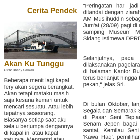
"Peringatan hari jad
Cerita Pendek
ditandai dengan ziara
AM Muslihuddin sebag
Jum'at (28/09) pagi d
samping Museum Mul
Sidang Istimewa DPRD 
Selanjutnya, pad
Akan Ku Tunggu
dilaksanakan pagelar
di halaman Kantor Bu
Oleh: Rhony Samlan
terus berlanjut hingga
Beberapa menit lagi kapal
pekan," jelas Sri.
fery akan segera berangkat.
Akan tetapi mataku masih
saja kesana kemari untuk
Di bulan Oktober, lan
mencari sesuatu. Atau lebih
Segala dan Semarak S
tepatnya seseorang.
di Pasar Seni Tepia
Biasanya setiap saat aku
Senam Jepen bagai a
selalu berjumpa dengannya
santai, Kemilau Seni
di kapal ini atau kapal
'Kawa Haq', pemilih
satunya. Mengantri atau