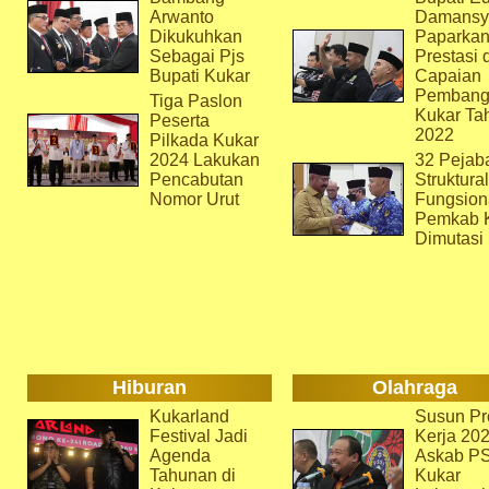
Arwanto
Damansy
Dikukuhkan
Paparka
Sebagai Pjs
Prestasi 
Bupati Kukar
Capaian
Pembang
Tiga Paslon
Kukar Ta
Peserta
2022
Pilkada Kukar
2024 Lakukan
32 Pejab
Pencabutan
Struktura
Nomor Urut
Fungsion
Pemkab 
Dimutasi
Hiburan
Olahraga
Kukarland
Susun Pr
Festival Jadi
Kerja 202
Agenda
Askab P
Tahunan di
Kukar