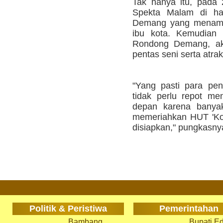
Tak hanya itu, pada 
Spekta Malam di ha
Demang yang menampi
ibu kota. Kemudian
Rondong Demang, aka
pentas seni serta atra
"Yang pasti para pe
tidak perlu repot me
depan karena banyak
memeriahkan HUT 'Ko
disiapkan," pungkasnya
Politik & Peristiwa
Pemerintahan
Bambang
Bupati Ed