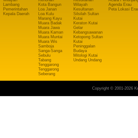
Lambang
Kota Bangun
Wilayah
Agenda Erau
Pemerintahan
Loa Janan
Kesultanan
Peta Lokasi Era
Kepala Daerah
Loa Kulu
Silsilah Sultan
Marang Kayu
Kutai
Muara Badak
Keraton Kutai
Muara Jawa
Gelar
Muara Kaman
Kebangsawanan
Muara Muntai
Ketopong Sultan
Muara Wis
Kutai
Samboja
Peninggalan
Sanga-Sanga
Budaya
Sebulu
Mitologi Kutai
Tabang
Undang Undang
Tenggarong
Tenggarong
Seberang
Copyright © 2001-2026 Ku