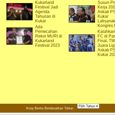
Kukarland
Susun Pr
Festival Jadi
Kerja 202
Agenda
Askab P
Tahunan di
Kukar
Kukar
Laksana
Kongres 
Ada
Pemecahan
Kalahkan
Rekor MURI di
FC di Par
Kukarland
Final, T
Festival 2023
Juara Lig
Askab P
Kukar 20
Arsip Berita Berdasarkan Tahun :