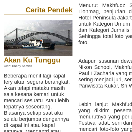
Menurut Makhfudz Sa
Cerita Pendek
Lionmag, penjurian d
Hotel Peninsula Jakar
untuk Kategori Umum t
dan Kategori Jurnalis
Sehingga total foto y
foto.
Akan Ku Tunggu
Adapun susunan dewan
Nikon School, Makhfu
Oleh: Rhony Samlan
Paul I Zacharia yang 
Beberapa menit lagi kapal
sering menjadi juri, 
fery akan segera berangkat.
Pariwisata Kukar, Sri 
Akan tetapi mataku masih
saja kesana kemari untuk
mencari sesuatu. Atau lebih
Lebih lanjut Makhfu
tepatnya seseorang.
yang dikirim peser
Biasanya setiap saat aku
menurutnya yang perlu
selalu berjumpa dengannya
Festival adat, seni da
di kapal ini atau kapal
mencari foto-foto yan
satunya. Mengantri atau