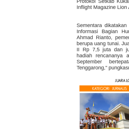
Protokol Setkab Kuk
Inflight Magazine Lion 
Sementara dikatakan
Informasi Bagian Hu
Ahmad Rianto, peme
berupa uang tunai. Jua
II Rp 7,5 juta dan j
hadiah rencananya 
September bertep
Tenggarong," pungkasn