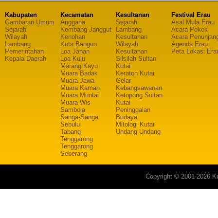
Kabupaten
Kecamatan
Kesultanan
Festival Erau
Gambaran Umum
Anggana
Sejarah
Asal Mula Erau
Sejarah
Kembang Janggut
Lambang
Acara Pokok
Wilayah
Kenohan
Kesultanan
Acara Penunjan
Lambang
Kota Bangun
Wilayah
Agenda Erau
Pemerintahan
Loa Janan
Kesultanan
Peta Lokasi Era
Kepala Daerah
Loa Kulu
Silsilah Sultan
Marang Kayu
Kutai
Muara Badak
Keraton Kutai
Muara Jawa
Gelar
Muara Kaman
Kebangsawanan
Muara Muntai
Ketopong Sultan
Muara Wis
Kutai
Samboja
Peninggalan
Sanga-Sanga
Budaya
Sebulu
Mitologi Kutai
Tabang
Undang Undang
Tenggarong
Tenggarong
Seberang
Copyright © 2001-2026 Ku