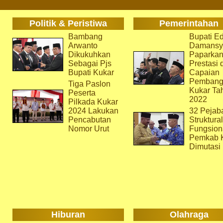
Politik & Peristiwa
Pemerintahan
Bambang
Bupati Ed
Arwanto
Damansy
Dikukuhkan
Paparka
Sebagai Pjs
Prestasi 
Bupati Kukar
Capaian
Pembang
Tiga Paslon
Kukar Ta
Peserta
2022
Pilkada Kukar
2024 Lakukan
32 Pejab
Pencabutan
Struktura
Nomor Urut
Fungsion
Pemkab 
Dimutasi
Hiburan
Olahraga