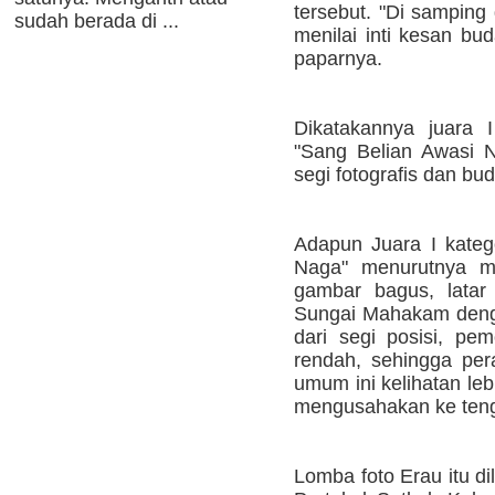
tersebut. "Di samping 
sudah berada di ...
menilai inti kesan bu
paparnya.
Dikatakannya juara I
"Sang Belian Awasi Na
segi fotografis dan bu
Adapun Juara I kateg
Naga" menurutnya me
gambar bagus, latar
Sungai Mahakam dengan
dari segi posisi, pem
rendah, sehingga pera
umum ini kelihatan le
mengusahakan ke teng
Lomba foto Erau itu d