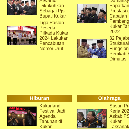
Arwanto
Damansy
Dikukuhkan
Paparka
Sebagai Pjs
Prestasi 
Bupati Kukar
Capaian
Pembang
Tiga Paslon
Kukar Ta
Peserta
2022
Pilkada Kukar
2024 Lakukan
32 Pejab
Pencabutan
Struktura
Nomor Urut
Fungsion
Pemkab 
Dimutasi
Hiburan
Olahraga
Kukarland
Susun Pr
Festival Jadi
Kerja 202
Agenda
Askab P
Tahunan di
Kukar
Kukar
Laksana