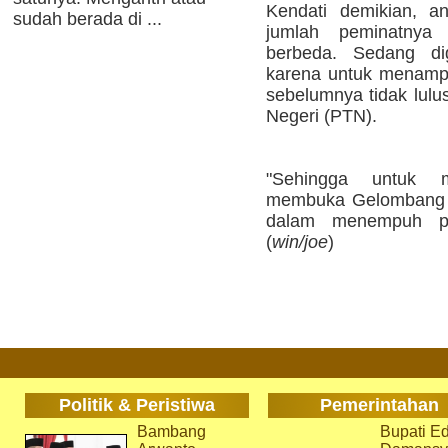
Kendati demikian, a
sudah berada di ...
jumlah peminatnya
berbeda. Sedang d
karena untuk menamp
sebelumnya tidak lulu
Negeri (PTN).
"Sehingga untuk 
membuka Gelombang II
dalam menempuh pen
(
win/joe
)
Politik & Peristiwa
Pemerintahan
Bambang
Bupati Ed