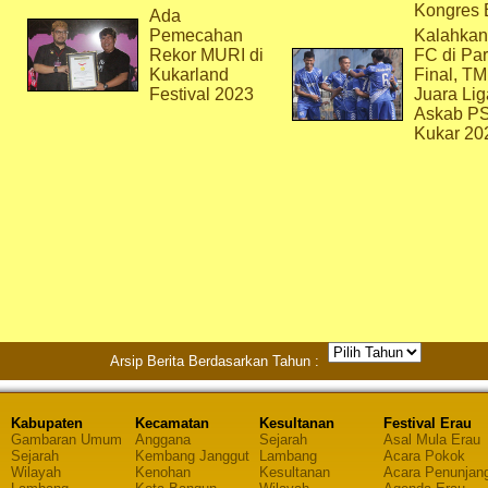
Kongres 
Ada
Pemecahan
Kalahkan
Rekor MURI di
FC di Par
Kukarland
Final, T
Festival 2023
Juara Lig
Askab P
Kukar 20
Arsip Berita Berdasarkan Tahun :
Kabupaten
Kecamatan
Kesultanan
Festival Erau
Gambaran Umum
Anggana
Sejarah
Asal Mula Erau
Sejarah
Kembang Janggut
Lambang
Acara Pokok
Wilayah
Kenohan
Kesultanan
Acara Penunjan