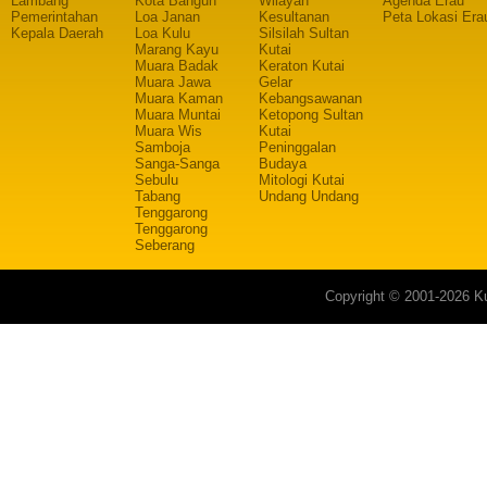
Lambang
Kota Bangun
Wilayah
Agenda Erau
Pemerintahan
Loa Janan
Kesultanan
Peta Lokasi Era
Kepala Daerah
Loa Kulu
Silsilah Sultan
Marang Kayu
Kutai
Muara Badak
Keraton Kutai
Muara Jawa
Gelar
Muara Kaman
Kebangsawanan
Muara Muntai
Ketopong Sultan
Muara Wis
Kutai
Samboja
Peninggalan
Sanga-Sanga
Budaya
Sebulu
Mitologi Kutai
Tabang
Undang Undang
Tenggarong
Tenggarong
Seberang
Copyright © 2001-2026 Ku