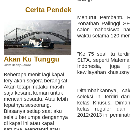
Cerita Pendek
Menurut Pembantu Re
Yonathan Palinggi S
calon mahasiswa ha
waktu selama 120 meni
"Ke 75 soal itu terdi
Akan Ku Tunggu
SLTA, seperti Matemat
Indonesia, juga 
Oleh: Rhony Samlan
kewilayahan khususnya
Beberapa menit lagi kapal
fery akan segera berangkat.
Akan tetapi mataku masih
Ditambahkannya, ca
saja kesana kemari untuk
seleksi ini terdiri d
mencari sesuatu. Atau lebih
kelas Khusus. Diman
tepatnya seseorang.
kelas reguler dan
Biasanya setiap saat aku
2012/2013 ini peminatn
selalu berjumpa dengannya
di kapal ini atau kapal
satunya. Mengantri atau