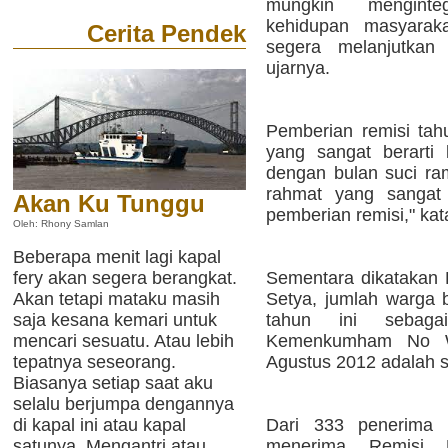
mungkin menginte
kehidupan masyaraka
Cerita Pendek
segera melanjutkan 
ujarnya.
Pemberian remisi tahu
yang sangat berarti 
dengan bulan suci r
rahmat yang sangat 
Akan Ku Tunggu
pemberian remisi," kat
Oleh: Rhony Samlan
Beberapa menit lagi kapal
fery akan segera berangkat.
Sementara dikatakan
Akan tetapi mataku masih
Setya, jumlah warga 
saja kesana kemari untuk
tahun ini sebag
mencari sesuatu. Atau lebih
Kemenkumham No W1
tepatnya seseorang.
Agustus 2012 adalah 
Biasanya setiap saat aku
selalu berjumpa dengannya
di kapal ini atau kapal
Dari 333 penerima r
satunya. Mengantri atau
menerima Remisi