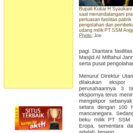
Bupati Kukar H Syaukan
saat menandatangani pra
perluasan fasilitas pabrik
pengolahan dan pembek
udang milik PT SSM Ang
Photo:
Joe
pagi. Diantara fasilit
Masjid Al Miftahul Ja
serta pusat pengolaha
Menurut Direktur Ut
dilakukan ekspor
perusahaannya 3 ta
ekspornya terus men
mengekpor sebanyak 
setara dengan 100 
mancanegara. Sedang
beku milik PT SSM 
Eropa, sementara da
adalah Jepang.