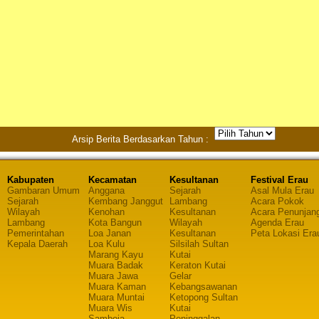
Arsip Berita Berdasarkan Tahun :
Kabupaten
Kecamatan
Kesultanan
Festival Erau
Gambaran Umum
Anggana
Sejarah
Asal Mula Erau
Sejarah
Kembang Janggut
Lambang
Acara Pokok
Wilayah
Kenohan
Kesultanan
Acara Penunjan
Lambang
Kota Bangun
Wilayah
Agenda Erau
Pemerintahan
Loa Janan
Kesultanan
Peta Lokasi Era
Kepala Daerah
Loa Kulu
Silsilah Sultan
Marang Kayu
Kutai
Muara Badak
Keraton Kutai
Muara Jawa
Gelar
Muara Kaman
Kebangsawanan
Muara Muntai
Ketopong Sultan
Muara Wis
Kutai
Samboja
Peninggalan