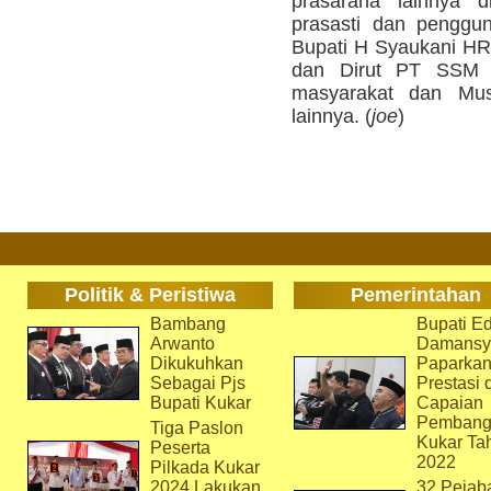
prasarana lainnya d
prasasti dan penggun
Bupati H Syaukani HR
dan Dirut PT SSM 
masyarakat dan Mus
lainnya. (
joe
)
Politik & Peristiwa
Pemerintahan
Bambang
Bupati Ed
Arwanto
Damansy
Dikukuhkan
Paparka
Sebagai Pjs
Prestasi 
Bupati Kukar
Capaian
Pembang
Tiga Paslon
Kukar Ta
Peserta
2022
Pilkada Kukar
2024 Lakukan
32 Pejab