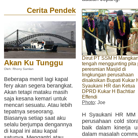
Cerita Pendek
Dirut PT SSM H Mangka
Akan Ku Tunggu
tengah menggunting pita
peresmian Masjid di
Oleh: Rhony Samlan
lingkungan perusahaan
Beberapa menit lagi kapal
disaksikan Bupati Kukar 
fery akan segera berangkat.
Syaukani HR dan Ketua
DPRD Kukar H Bachtiar
Akan tetapi mataku masih
Effendi
saja kesana kemari untuk
Photo
: Joe
mencari sesuatu. Atau lebih
tepatnya seseorang.
H Syaukani HR MM 
Biasanya setiap saat aku
perusahaan cold stora
selalu berjumpa dengannya
baik dalam kinerja 
di kapal ini atau kapal
dalam masalah commun
satunya. Mengantri atau