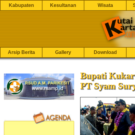
Kabupaten
Kesultanan
Wisata
Arsip Berita
Gallery
Download
Bupati Kukar 
PT Syam Sury