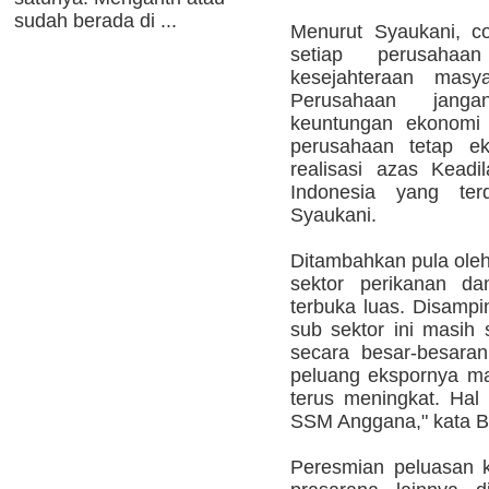
sudah berada di ...
Menurut Syaukani, c
setiap perusaha
kesejahteraan masya
Perusahaan janga
keuntungan ekonomi 
perusahaan tetap e
realisasi azas Keadi
Indonesia yang ter
Syaukani.
Ditambahkan pula oleh
sektor perikanan d
terbuka luas. Disampi
sub sektor ini masih 
secara besar-besaran
peluang ekspornya ma
terus meningkat. Hal i
SSM Anggana," kata Bu
Peresmian peluasan 