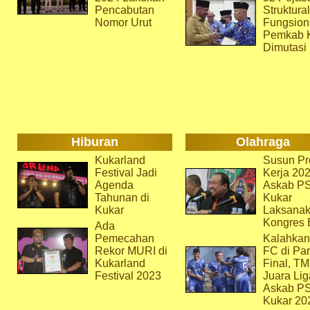
Pencabutan
Struktura
Nomor Urut
Fungsion
Pemkab 
Dimutasi
Hiburan
Olahraga
Kukarland
Susun Pr
Festival Jadi
Kerja 202
Agenda
Askab P
Tahunan di
Kukar
Kukar
Laksana
Kongres 
Ada
Pemecahan
Kalahkan
Rekor MURI di
FC di Par
Kukarland
Final, T
Festival 2023
Juara Lig
Askab P
Kukar 20