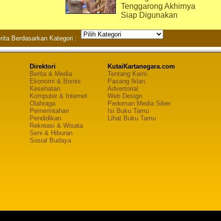
Tenggarong Akhirnya
Siap Digunakan
rita Berdasarkan Kategori :
Direktori
KutaiKartanegara.com
Berita & Media
Tentang Kami
Ekonomi & Bisnis
Pasang Iklan
Kesehatan
Advertorial
Komputer & Internet
Web Design
Olahraga
Pedoman Media Siber
Pemerintahan
Isi Buku Tamu
Pendidikan
Lihat Buku Tamu
Rekreasi & Wisata
Seni & Hiburan
Sosial Budaya