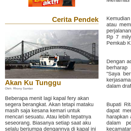
Menamas M
Cerita Pendek
Kemudian 
atau mem
perjalana
Rp 7 mily
Pemkab K
Dengan a
berharap 
"Saya ber
kerjasama
Akan Ku Tunggu
dalam draf
Oleh: Rhony Samlan
Beberapa menit lagi kapal fery akan
segera berangkat. Akan tetapi mataku
Bupati Ri
masih saja kesana kemari untuk
dapat mem
mencari sesuatu. Atau lebih tepatnya
harapkan 
seseorang. Biasanya setiap saat aku
dalam pe
selalu berjumpa dengannya di kapal ini
kecamatan