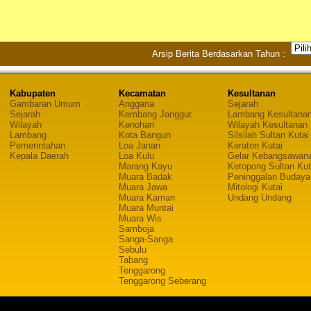
Arsip Berita Berdasarkan Tahun :
Kabupaten
Kecamatan
Kesultanan
Gambaran Umum
Anggana
Sejarah
Sejarah
Kembang Janggut
Lambang Kesultana
Wilayah
Kenohan
Wilayah Kesultanan
Lambang
Kota Bangun
Silsilah Sultan Kutai
Pemerintahan
Loa Janan
Keraton Kutai
Kepala Daerah
Loa Kulu
Gelar Kebangsawan
Marang Kayu
Ketopong Sultan Kut
Muara Badak
Peninggalan Budaya
Muara Jawa
Mitologi Kutai
Muara Kaman
Undang Undang
Muara Muntai
Muara Wis
Samboja
Sanga-Sanga
Sebulu
Tabang
Tenggarong
Tenggarong Seberang