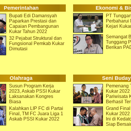
Pemerintahan
Ekonomi & Bi
Bupati Edi Damansyah
PT Tunggan
Paparkan Prestasi dan
Perbaharu
Capaian Pembangunan
Kejari Kuka
Kukar Tahun 2022
Semangat B
32 Pejabat Struktural dan
Tunggang P
Fungsional Pemkab Kukar
Berikan PA
Dimutasi
Olahraga
Seni Buday
Susun Program Kerja
Pemenang T
2023, Askab PSSI Kukar
Kukar 2022 
Laksanakan Kongres
Pariwisata 
Biasa
Berhasil Ter
Kalahkan LIP FC di Partai
Grand Final
Final, TM FC Juara Liga 1
Kukar 2022
Askab PSSI Kukar 2022
Ini di Kedat
Siap Bersai