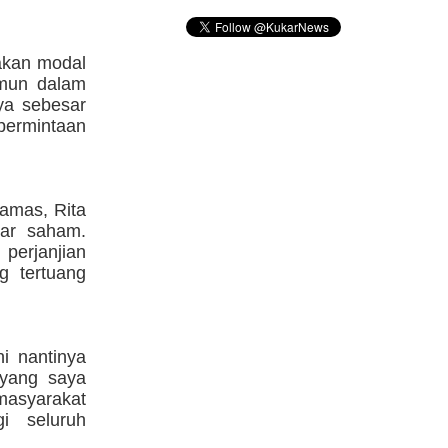
akan modal
amun dalam
ya sebesar
permintaan
amas, Rita
bar saham.
perjanjian
g tertuang
i nantinya
 yang saya
 masyarakat
i seluruh