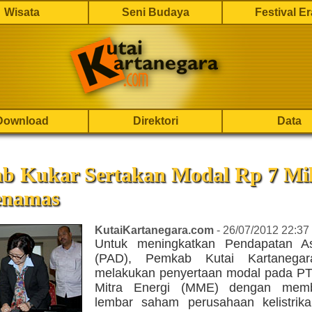
Wisata
Seni Budaya
Festival E
Download
Direktori
Data
b Kukar Sertakan Modal Rp 7 Mil
enamas
KutaiKartanegara.com
- 26/07/2012 22:37
Untuk meningkatkan Pendapatan As
(PAD), Pemkab Kutai Kartanegar
melakukan penyertaan modal pada 
Mitra Energi (MME) dengan memb
lembar saham perusahaan kelistrika