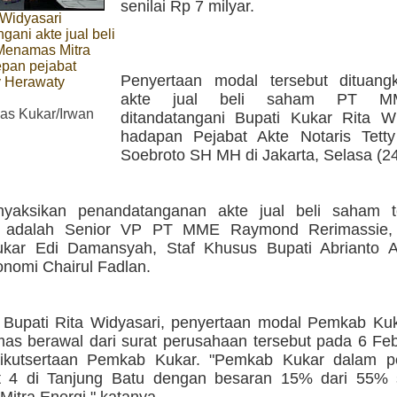
senilai Rp 7 milyar.
 Widyasari
ani akte jual beli
Menamas Mitra
epan pejabat
Penyertaan modal tersebut dituan
ty Herawaty
akte jual beli saham PT M
s Kukar/Irwan
ditandatangani Bupati Kukar Rita Wi
hadapan Pejabat Akte Notaris Tett
Soebroto SH MH di Jakarta, Selasa (24/
nyaksikan penandatanganan akte jual beli saham t
a adalah Senior VP PT MME Raymond Rerimassie, A
kar Edi Damansyah, Staf Khusus Bupati Abrianto A
nomi Chairul Fadlan.
 Bupati Rita Widyasari, penyertaan modal Pemkab Ku
s berawal dari surat perusahaan tersebut pada 6 Feb
keikutsertaan Pemkab Kukar. "Pemkab Kukar dalam 
t 4 di Tanjung Batu dengan besaran 15% dari 55%