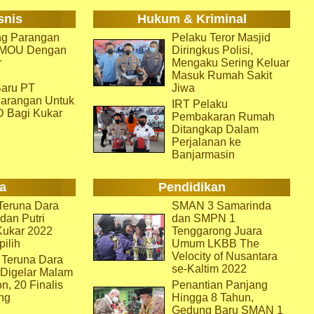
snis
Hukum & Kriminal
g Parangan
Pelaku Teror Masjid
i MOU Dengan
Diringkus Polisi,
r
Mengaku Sering Keluar
Masuk Rumah Sakit
aru PT
Jiwa
arangan Untuk
IRT Pelaku
D Bagi Kukar
Pembakaran Rumah
Ditangkap Dalam
Perjalanan ke
Banjarmasin
a
Pendidikan
eruna Dara
SMAN 3 Samarinda
dan Putri
dan SMPN 1
Kukar 2022
Tenggarong Juara
pilih
Umum LKBB The
Velocity of Nusantara
 Teruna Dara
se-Kaltim 2022
 Digelar Malam
on, 20 Finalis
Penantian Panjang
ng
Hingga 8 Tahun,
Gedung Baru SMAN 1