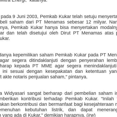
itra Energi," katanya.
pada 9 Juni 2003, Pemkab Kukar telah setuju menyert
beli saham dari PT Menamas sebesar 12 milyar. N
nnya, Pemkab Kukar hanya bisa menyertakan modaln
ar dan telah disetujui oleh Dirut PT Menamas atas 
ukar.
danya kepemilikan saham Pemkab Kukar pada PT Men
agar segera ditindaklanjuti dengan penyerahan lem
harap kepada PT MME agar segera menindaklanjuti 
 ini sesuai dengan kesepakatan dan ketentuan yan
t akte notaris penjualan saham," pintanya.
ta Widyasari sangat berharap dari pembelian saham in
berikan kontribusi terhadap Pemkab Kukar. "Inilah
akan berkontribusi dan bermanfaat bagi kesejahteraan
menuhan kebutuhan listrik, dan dapat menerang
 yang ada di Kukar," demikian harapnya. (
irw
)