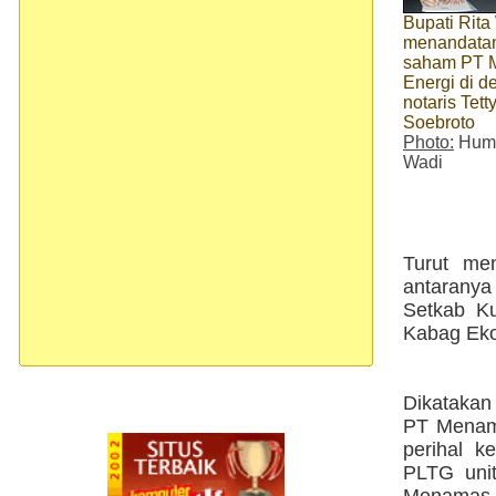
Bupati Rita
menandatang
saham PT 
Energi di d
notaris Tet
Soebroto
Photo:
Huma
Wadi
Turut me
antarany
Setkab Ku
Kabag Eko
Dikatakan
PT Menama
perihal 
PLTG uni