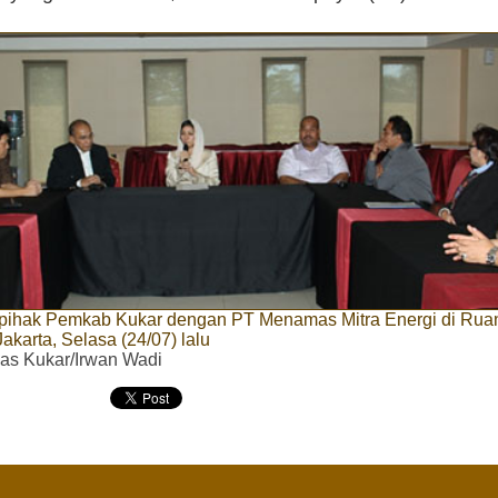
pihak Pemkab Kukar dengan PT Menamas Mitra Energi di Rua
akarta, Selasa (24/07) lalu
as Kukar/Irwan Wadi