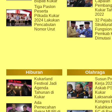
Bupati Kukar
Capaian
Pembang
Tiga Paslon
Kukar Ta
Peserta
2022
Pilkada Kukar
2024 Lakukan
32 Pejab
Pencabutan
Struktura
Nomor Urut
Fungsion
Pemkab 
Dimutasi
Hiburan
Olahraga
Kukarland
Susun Pr
Festival Jadi
Kerja 202
Agenda
Askab P
Tahunan di
Kukar
Kukar
Laksana
Kongres 
Ada
Pemecahan
Kalahkan
Rekor MURI di
FC di Par