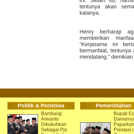
ini. Selain itu, na
tentunya akan semak
katanya.
Henry berharap ag
memberikan manfa
"Kerjasama ini berl
bermanfaat, tentunya 
mendatang," demikian 
Politik & Peristiwa
Pemerintahan
Bambang
Bupati Ed
Arwanto
Damansy
Dikukuhkan
Paparka
Sebagai Pjs
Prestasi 