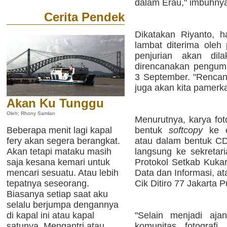
dalam Erau," imbuhny
Cerita Pendek
Dikatakan Riyanto, h
lambat diterima oleh
penjurian akan di
direncanakan pengum
3 September. "Rencan
juga akan kita pamerk
Akan Ku Tunggu
Oleh: Rhony Samlan
Menurutnya, karya fot
Beberapa menit lagi kapal
bentuk
softcopy
ke e
fery akan segera berangkat.
atau dalam bentuk CD
Akan tetapi mataku masih
langsung ke sekretar
saja kesana kemari untuk
Protokol Setkab Kuk
mencari sesuatu. Atau lebih
Data dan Informasi, a
tepatnya seseorang.
Cik Ditiro 77 Jakarta 
Biasanya setiap saat aku
selalu berjumpa dengannya
di kapal ini atau kapal
"Selain menjadi ajan
satunya. Mengantri atau
komunitas fotografi