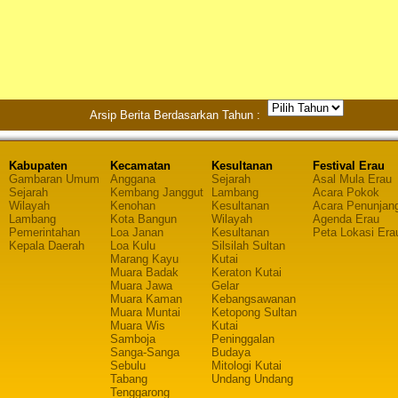
Arsip Berita Berdasarkan Tahun :
Kabupaten
Kecamatan
Kesultanan
Festival Erau
Gambaran Umum
Anggana
Sejarah
Asal Mula Erau
Sejarah
Kembang Janggut
Lambang
Acara Pokok
Wilayah
Kenohan
Kesultanan
Acara Penunjan
Lambang
Kota Bangun
Wilayah
Agenda Erau
Pemerintahan
Loa Janan
Kesultanan
Peta Lokasi Era
Kepala Daerah
Loa Kulu
Silsilah Sultan
Marang Kayu
Kutai
Muara Badak
Keraton Kutai
Muara Jawa
Gelar
Muara Kaman
Kebangsawanan
Muara Muntai
Ketopong Sultan
Muara Wis
Kutai
Samboja
Peninggalan
Sanga-Sanga
Budaya
Sebulu
Mitologi Kutai
Tabang
Undang Undang
Tenggarong