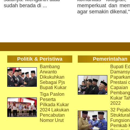
sudah berada di ...
memperkuat dan mempe
agar semakin dikenal,"
Politik & Peristiwa
Pemerintahan
Bambang
Bupati Ed
Arwanto
Damansy
Dikukuhkan
Paparka
Sebagai Pjs
Prestasi 
Bupati Kukar
Capaian
Pembang
Tiga Paslon
Kukar Ta
Peserta
2022
Pilkada Kukar
2024 Lakukan
32 Pejab
Pencabutan
Struktura
Nomor Urut
Fungsion
Pemkab 