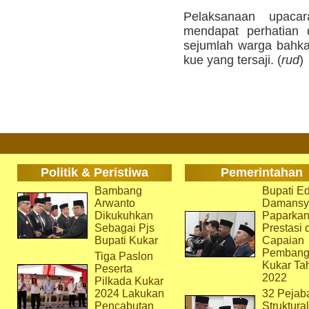
Pelaksanaan upac
mendapat perhatian 
sejumlah warga bahka
kue yang tersaji. (
rud
)
Politik & Peristiwa
Pemerintahan
Bambang
Bupati Ed
Arwanto
Damansy
Dikukuhkan
Paparka
Sebagai Pjs
Prestasi 
Bupati Kukar
Capaian
Pembang
Tiga Paslon
Kukar Ta
Peserta
2022
Pilkada Kukar
2024 Lakukan
32 Pejab
Pencabutan
Struktura