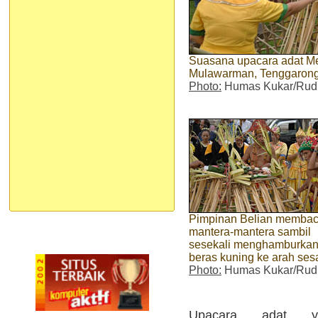
Suasana upacara adat M
Mulawarman, Tenggarong,
Photo:
Humas Kukar/Rud
Pimpinan Belian memba
mantera-mantera sambil
sesekali menghamburka
beras kuning ke arah sesa
Photo:
Humas Kukar/Rud
Upacara adat y