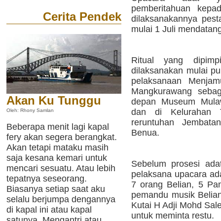
pemberitahuan kepa
Cerita Pendek
dilaksanakannya pest
mulai 1 Juli mendatang
Ritual yang dipimp
dilaksanakan mulai p
pelaksanaan Menjam
Mangkurawang sebag
Akan Ku Tunggu
depan Museum Mula
dan di Kelurahan T
Oleh: Rhony Samlan
reruntuhan Jembatan
Beberapa menit lagi kapal
Benua.
fery akan segera berangkat.
Akan tetapi mataku masih
saja kesana kemari untuk
Sebelum prosesi ada
mencari sesuatu. Atau lebih
pelaksana upacara ada
tepatnya seseorang.
7 orang Belian, 5 Pa
Biasanya setiap saat aku
pemandu musik Belian
selalu berjumpa dengannya
Kutai H Adji Mohd Sal
di kapal ini atau kapal
untuk meminta restu.
satunya. Mengantri atau