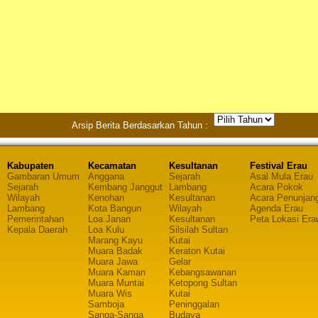
Arsip Berita Berdasarkan Tahun :
Kabupaten
Kecamatan
Kesultanan
Festival Erau
Gambaran Umum
Anggana
Sejarah
Asal Mula Erau
Sejarah
Kembang Janggut
Lambang
Acara Pokok
Wilayah
Kenohan
Kesultanan
Acara Penunjan
Lambang
Kota Bangun
Wilayah
Agenda Erau
Pemerintahan
Loa Janan
Kesultanan
Peta Lokasi Era
Kepala Daerah
Loa Kulu
Silsilah Sultan
Marang Kayu
Kutai
Muara Badak
Keraton Kutai
Muara Jawa
Gelar
Muara Kaman
Kebangsawanan
Muara Muntai
Ketopong Sultan
Muara Wis
Kutai
Samboja
Peninggalan
Sanga-Sanga
Budaya