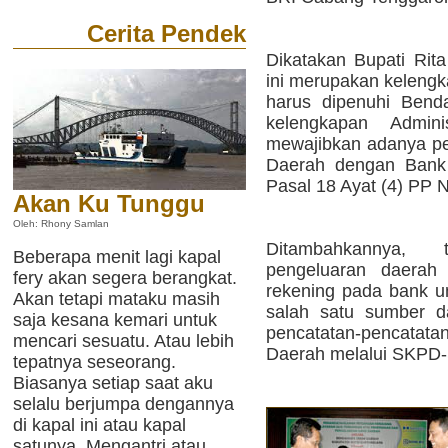
Cerita Pendek
Dikatakan Bupati Rita
ini merupakan kelengk
harus dipenuhi Bend
kelengkapan Admini
mewajibkan adanya pe
Daerah dengan Bank
Pasal 18 Ayat (4) PP 
Akan Ku Tunggu
Oleh: Rhony Samlan
Ditambahkannya, 
Beberapa menit lagi kapal
pengeluaran daerah
fery akan segera berangkat.
rekening pada bank u
Akan tetapi mataku masih
salah satu sumber d
saja kesana kemari untuk
pencatatan-pencatatan
mencari sesuatu. Atau lebih
Daerah melalui SKPD-
tepatnya seseorang.
Biasanya setiap saat aku
selalu berjumpa dengannya
di kapal ini atau kapal
satunya. Mengantri atau