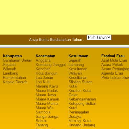
Arsip Berita Berdasarkan Tahun :
Kabupaten
Kecamatan
Kesultanan
Festival Erau
Gambaran Umum
Anggana
Sejarah
Asal Mula Erau
Sejarah
Kembang Janggut
Lambang
Acara Pokok
Wilayah
Kenohan
Kesultanan
Acara Penunjan
Lambang
Kota Bangun
Wilayah
Agenda Erau
Pemerintahan
Loa Janan
Kesultanan
Peta Lokasi Era
Kepala Daerah
Loa Kulu
Silsilah Sultan
Marang Kayu
Kutai
Muara Badak
Keraton Kutai
Muara Jawa
Gelar
Muara Kaman
Kebangsawanan
Muara Muntai
Ketopong Sultan
Muara Wis
Kutai
Samboja
Peninggalan
Sanga-Sanga
Budaya
Sebulu
Mitologi Kutai
Tabang
Undang Undang