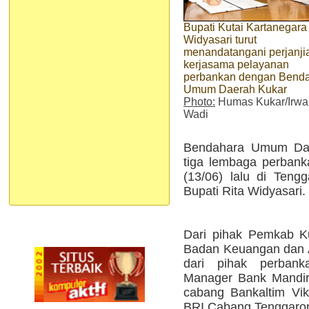
Bupati Kutai Kartanegara
Widyasari turut
menandatangani perjanji
kerjasama pelayanan
perbankan dengan Bend
Umum Daerah Kukar
Photo:
Humas Kukar/Irwa
Wadi
Bendahara Umum Da
tiga lembaga perbank
(13/06) lalu di Teng
Bupati Rita Widyasari.
Dari pihak Pemkab Ku
Badan Keuangan dan A
dari pihak perbanka
Manager Bank Mandiri
cabang Bankaltim Vi
BRI Cabang Tenggaron