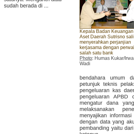
sudah berada di ...
Kepala Badan Keuangan
Aset Daerah Sutrisno sal
menyerahkan perjanjian
kerjasama dengan perwa
salah satu bank
Photo
: Humas Kukar/Irw
Wadi
bendahara umum da
petunjuk teknis pel
pengeluaran kas dae
pengeluaran APBD ol
mengatur dana yan
melaksanakan pe
menyajikan informasi
dengan data yang akur
pembanding yaitu dari