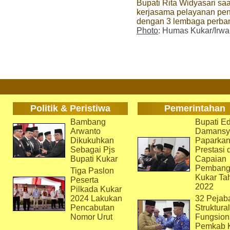
Bupati Rita Widyasari s
kerjasama pelayanan pe
dengan 3 lembaga perba
Photo
: Humas Kukar/Irw
Politik & Peristiwa
Pemerintahan
Bambang
Bupati Ed
Arwanto
Damansy
Dikukuhkan
Paparka
Sebagai Pjs
Prestasi 
Bupati Kukar
Capaian
Pembang
Tiga Paslon
Kukar Ta
Peserta
2022
Pilkada Kukar
2024 Lakukan
32 Pejab
Pencabutan
Struktura
Nomor Urut
Fungsion
Pemkab 