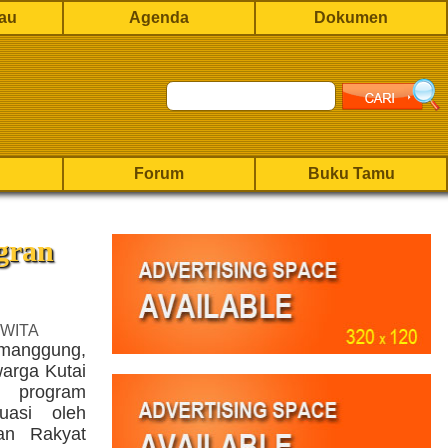
rau
Agenda
Dokumen
Forum
Buku Tamu
gran
 WITA
emanggung,
arga Kutai
 program
luasi oleh
an Rakyat