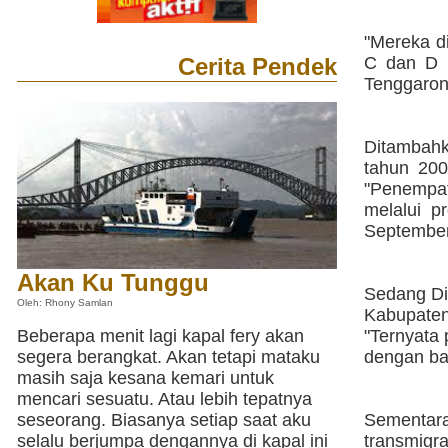
"Mereka d
Cerita Pendek
C dan D 
Tenggaron
Ditambahk
tahun 200
"Penempat
melalui p
September 
Akan Ku Tunggu
Sedang Di
Oleh: Rhony Samlan
Kabupate
Beberapa menit lagi kapal fery akan
"Ternyata
segera berangkat. Akan tetapi mataku
dengan bai
masih saja kesana kemari untuk
mencari sesuatu. Atau lebih tepatnya
seseorang. Biasanya setiap saat aku
Sementara 
selalu berjumpa dengannya di kapal ini
transmigr