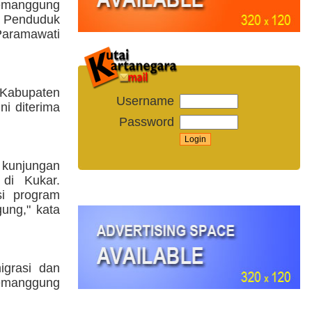
manggung
s Penduduk
Paramawati
abupaten
Username
i diterima
Password
 kunjungan
 di Kukar.
si program
ung," kata
grasi dan
Temanggung