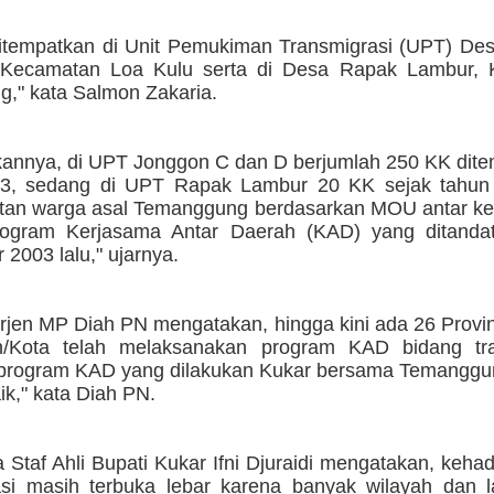
itempatkan di Unit Pemukiman Transmigrasi (UPT) De
Kecamatan Loa Kulu serta di Desa Rapak Lambur, 
g," kata Salmon Zakaria.
annya, di UPT Jonggon C dan D berjumlah 250 KK ditem
3, sedang di UPT Rapak Lambur 20 KK sejak tahun 
an warga asal Temanggung berdasarkan MOU antar ke
rogram Kerjasama Antar Daerah (KAD) yang ditanda
2003 lalu," ujarnya.
rjen MP Diah PN mengatakan, hingga kini ada 26 Provi
n/Kota telah melaksanakan program KAD bidang tra
 program KAD yang dilakukan Kukar bersama Temanggun
k," kata Diah PN.
Staf Ahli Bupati Kukar Ifni Djuraidi mengatakan, keha
asi masih terbuka lebar karena banyak wilayah dan 