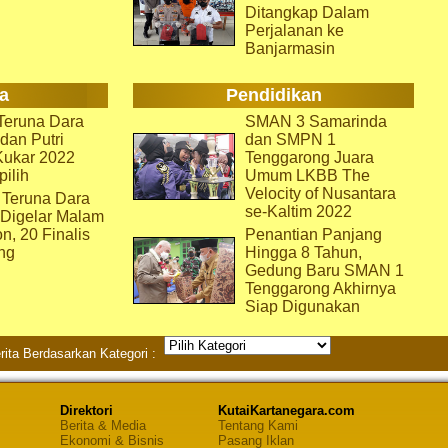
Ditangkap Dalam
Perjalanan ke
Banjarmasin
a
Pendidikan
eruna Dara
SMAN 3 Samarinda
dan Putri
dan SMPN 1
Kukar 2022
Tenggarong Juara
pilih
Umum LKBB The
Velocity of Nusantara
 Teruna Dara
se-Kaltim 2022
 Digelar Malam
on, 20 Finalis
Penantian Panjang
ng
Hingga 8 Tahun,
Gedung Baru SMAN 1
Tenggarong Akhirnya
Siap Digunakan
rita Berdasarkan Kategori :
Direktori
KutaiKartanegara.com
Berita & Media
Tentang Kami
Ekonomi & Bisnis
Pasang Iklan