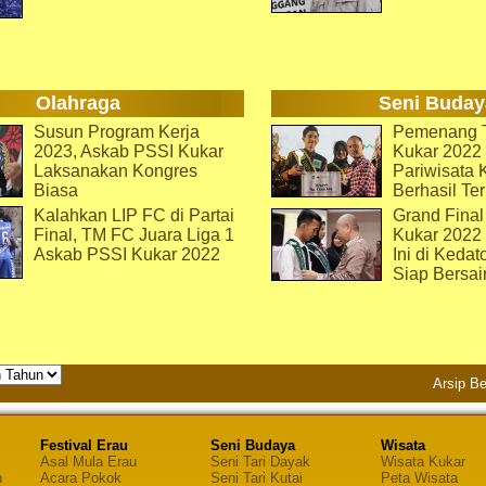
Olahraga
Seni Buday
Susun Program Kerja
Pemenang T
2023, Askab PSSI Kukar
Kukar 2022 
Laksanakan Kongres
Pariwisata 
Biasa
Berhasil Ter
Kalahkan LIP FC di Partai
Grand Final
Final, TM FC Juara Liga 1
Kukar 2022
Askab PSSI Kukar 2022
Ini di Kedat
Siap Bersai
Arsip Be
Festival Erau
Seni Budaya
Wisata
Asal Mula Erau
Seni Tari Dayak
Wisata Kukar
n
Acara Pokok
Seni Tari Kutai
Peta Wisata