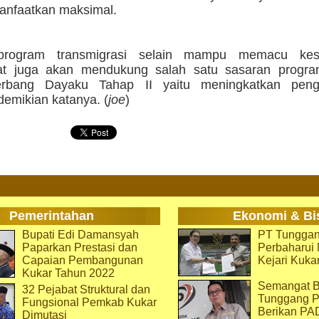
anfaatkan maksimal.
 program transmigrasi selain mampu memacu kese
at juga akan mendukung salah satu sasaran progr
rbang Dayaku Tahap II yaitu meningkatkan pen
" demikian katanya. (
joe
)
Pemerintahan
Ekonomi & Bi
Bupati Edi Damansyah
PT Tunggan
Paparkan Prestasi dan
Perbaharu
Capaian Pembangunan
Kejari Kuka
Kukar Tahun 2022
Semangat B
32 Pejabat Struktural dan
Tunggang P
Fungsional Pemkab Kukar
Berikan PA
Dimutasi