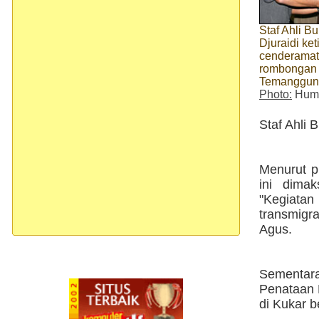
Staf Ahli Bu
Djuraidi ke
cenderamat
rombonga
Temanggung
Photo:
Huma
Staf Ahli 
Menurut p
ini dima
"Kegiatan
transmigr
Agus.
Sementar
Penataan 
di Kukar b