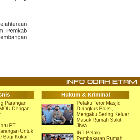
jahteraan
am Pemkab
gembangan
snis
Hukum & Kriminal
g Parangan
Pelaku Teror Masjid
i MOU Dengan
Diringkus Polisi,
r
Mengaku Sering Keluar
Masuk Rumah Sakit
aru PT
Jiwa
arangan Untuk
IRT Pelaku
D Bagi Kukar
Pembakaran Rumah