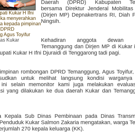
Daerah (DPRD) Kabupaten Te
bersama Direktur Jenderal Mobilita
pati Kukar H Ifni
(Dirjen MP) Depnakertrans RI, Diah 
tika menyerahkan
Ningsih.
a kepada pimpinan
n DPRD
 Agus Toyifur
Kehadiran anggota dewan K
s Kukar
Temanggung dan Dirjen MP di Kukar in
Bupati Kukar H Ifni Djuraidi di Tenggarong tadi pagi.
impinan rombongan DPRD Temanggung, Agus Toyifur,
ksudkan untuk melihat langsung kondisi warganya
 ini selain memonitor kami juga melakukan evalua
asi yang dilakukan ke dua daerah Kukar dan Temangg
a Kepala Sub Dinas Pembinaan pada Dinas Transmi
Penduduk Kukar Salmon Zakaria mengatakan, warga 
erjumlah 270 kepala keluarga (KK).