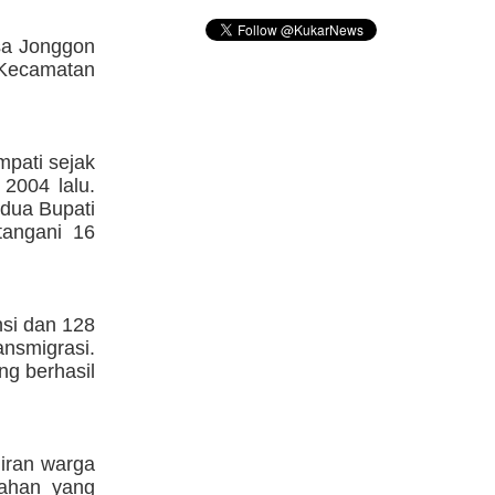
sa Jonggon
Kecamatan
pati sejak
2004 lalu.
dua Bupati
tangani 16
nsi dan 128
nsmigrasi.
g berhasil
diran warga
lahan yang