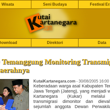
Wisata
Seni Budaya
Festival E
Download
Direktori
Data
Temanggung Monitoring Transmi
Daerahnya
KutaiKartanegara.com
- 30/08/2005 16:00
Keberadaan warga asal Kabupaten T
Jawa Tengah (Jateng), yang menjadi w
Kartanegara (Kukar) melalui
transmigrasi dimonitor dan dieva
sejumlah anggota Dewan Perwakil