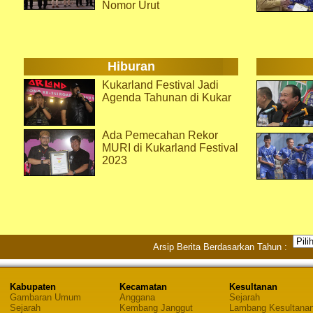
Nomor Urut
Hiburan
Kukarland Festival Jadi
Agenda Tahunan di Kukar
Ada Pemecahan Rekor
MURI di Kukarland Festival
2023
Arsip Berita Berdasarkan Tahun :
Kabupaten
Kecamatan
Kesultanan
Gambaran Umum
Anggana
Sejarah
Sejarah
Kembang Janggut
Lambang Kesultana