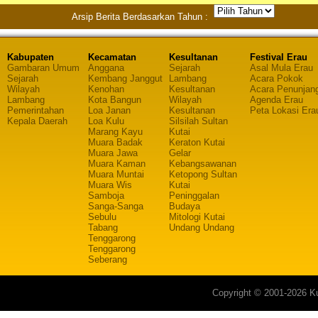
Arsip Berita Berdasarkan Tahun :
Kabupaten
Kecamatan
Kesultanan
Festival Erau
Gambaran Umum
Anggana
Sejarah
Asal Mula Erau
Sejarah
Kembang Janggut
Lambang
Acara Pokok
Wilayah
Kenohan
Kesultanan
Acara Penunjan
Lambang
Kota Bangun
Wilayah
Agenda Erau
Pemerintahan
Loa Janan
Kesultanan
Peta Lokasi Era
Kepala Daerah
Loa Kulu
Silsilah Sultan
Marang Kayu
Kutai
Muara Badak
Keraton Kutai
Muara Jawa
Gelar
Muara Kaman
Kebangsawanan
Muara Muntai
Ketopong Sultan
Muara Wis
Kutai
Samboja
Peninggalan
Sanga-Sanga
Budaya
Sebulu
Mitologi Kutai
Tabang
Undang Undang
Tenggarong
Tenggarong
Seberang
Copyright © 2001-2026 Ku