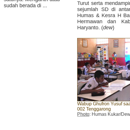
Turut serta mendamp
sudah berada di ...
sejumlah SD di anta
Humas & Kesra H Bah
Hermawan dan Kab
Haryanto. (
dew
)
Wabup Ghufron Yusuf sa
002 Tenggarong
Photo
: Humas Kukar/Dew