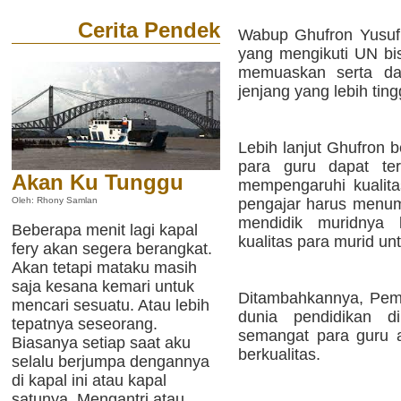
Cerita Pendek
Wabup Ghufron Yusuf
yang mengikuti UN bi
memuaskan serta da
jenjang yang lebih tingg
Lebih lanjut Ghufron 
para guru dapat ter
Akan Ku Tunggu
mempengaruhi kualita
pengajar harus menu
Oleh: Rhony Samlan
mendidik muridnya
Beberapa menit lagi kapal
kualitas para murid unt
fery akan segera berangkat.
Akan tetapi mataku masih
saja kesana kemari untuk
Ditambahkannya, Pem
mencari sesuatu. Atau lebih
dunia pendidikan d
tepatnya seseorang.
semangat para guru a
Biasanya setiap saat aku
berkualitas.
selalu berjumpa dengannya
di kapal ini atau kapal
satunya. Mengantri atau