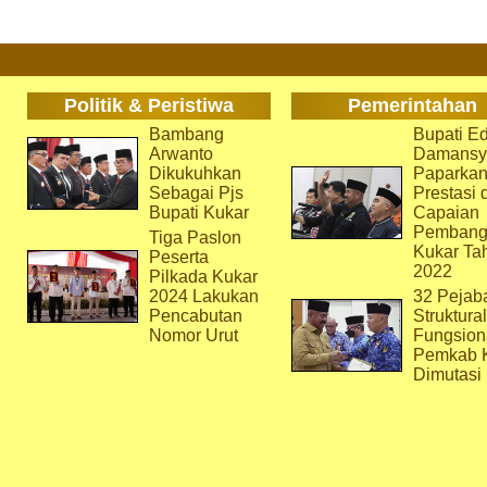
Politik & Peristiwa
Pemerintahan
Bambang
Bupati Ed
Arwanto
Damansy
Dikukuhkan
Paparka
Sebagai Pjs
Prestasi 
Bupati Kukar
Capaian
Pembang
Tiga Paslon
Kukar Ta
Peserta
2022
Pilkada Kukar
2024 Lakukan
32 Pejab
Pencabutan
Struktura
Nomor Urut
Fungsion
Pemkab 
Dimutasi