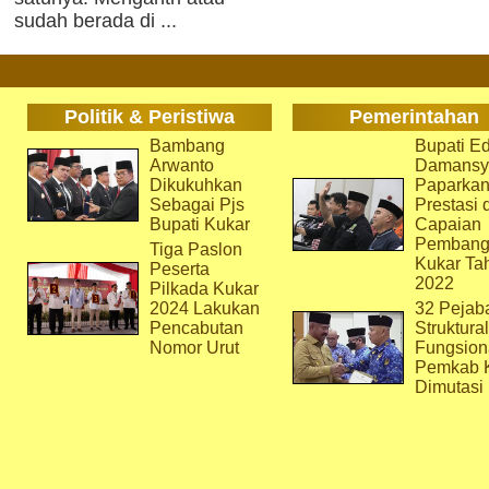
sudah berada di ...
Politik & Peristiwa
Pemerintahan
Bambang
Bupati Ed
Arwanto
Damansy
Dikukuhkan
Paparka
Sebagai Pjs
Prestasi 
Bupati Kukar
Capaian
Pembang
Tiga Paslon
Kukar Ta
Peserta
2022
Pilkada Kukar
2024 Lakukan
32 Pejab
Pencabutan
Struktura
Nomor Urut
Fungsion
Pemkab 
Dimutasi