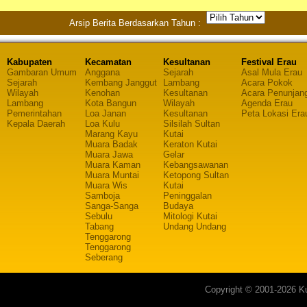
Arsip Berita Berdasarkan Tahun :
Kabupaten
Kecamatan
Kesultanan
Festival Erau
Gambaran Umum
Anggana
Sejarah
Asal Mula Erau
Sejarah
Kembang Janggut
Lambang
Acara Pokok
Wilayah
Kenohan
Kesultanan
Acara Penunjan
Lambang
Kota Bangun
Wilayah
Agenda Erau
Pemerintahan
Loa Janan
Kesultanan
Peta Lokasi Era
Kepala Daerah
Loa Kulu
Silsilah Sultan
Marang Kayu
Kutai
Muara Badak
Keraton Kutai
Muara Jawa
Gelar
Muara Kaman
Kebangsawanan
Muara Muntai
Ketopong Sultan
Muara Wis
Kutai
Samboja
Peninggalan
Sanga-Sanga
Budaya
Sebulu
Mitologi Kutai
Tabang
Undang Undang
Tenggarong
Tenggarong
Seberang
Copyright © 2001-2026 Ku