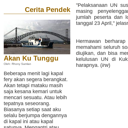
"Pelaksanaan UN susu
Cerita Pendek
masing penyelengg
jumlah peserta dan l
tanggal 23 April," jelas
Hermawan berharap 
memahami seluruh soa
diujikan, dan bisa m
Akan Ku Tunggu
kelulusan UN di Kuk
harapnya. (
irw
)
Oleh: Rhony Samlan
Beberapa menit lagi kapal
fery akan segera berangkat.
Akan tetapi mataku masih
saja kesana kemari untuk
mencari sesuatu. Atau lebih
tepatnya seseorang.
Biasanya setiap saat aku
selalu berjumpa dengannya
di kapal ini atau kapal
satunya. Mengantri atau