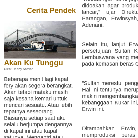
didoakan agar produk
Cerita Pendek
lancar," ujar Dire
Parangan, Erwinsyah
Adenani.
Selain itu, lanjut E
persetujuan Sultan 
Lembuswana yang mer
Akan Ku Tunggu
pada kemasan beras G
Oleh: Rhony Samlan
Beberapa menit lagi kapal
"Sultan merestui pen
fery akan segera berangkat.
Hal ini tentunya meru
Akan tetapi mataku masih
makin mengembangkan
saja kesana kemari untuk
kebanggaan Kukar ini,
mencari sesuatu. Atau lebih
Erwin ini.
tepatnya seseorang.
Biasanya setiap saat aku
selalu berjumpa dengannya
Ditambahkan Erwi
di kapal ini atau kapal
memproduksi bera
satunya. Mengantri atau