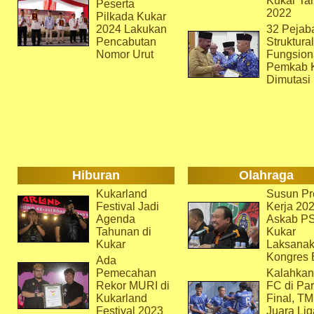
Kukar Ta
Peserta
2022
Pilkada Kukar
2024 Lakukan
32 Pejab
Pencabutan
Struktura
Nomor Urut
Fungsion
Pemkab 
Dimutasi
Hiburan
Olahraga
Kukarland
Susun Pr
Festival Jadi
Kerja 202
Agenda
Askab P
Tahunan di
Kukar
Kukar
Laksana
Kongres 
Ada
Pemecahan
Kalahkan
Rekor MURI di
FC di Par
Kukarland
Final, T
Festival 2023
Juara Lig