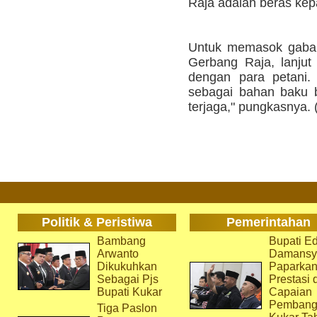
Raja adalah beras kep
Untuk memasok gabah
Gerbang Raja, lanjut
dengan para petani. 
sebagai bahan baku 
terjaga," pungkasnya. 
Politik & Peristiwa
Pemerintahan
Bambang
Bupati Ed
Arwanto
Damansy
Dikukuhkan
Paparka
Sebagai Pjs
Prestasi 
Bupati Kukar
Capaian
Pembang
Tiga Paslon