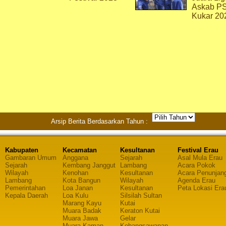
Askab P
Kukar 20
Arsip Berita Berdasarkan Tahun :
Kabupaten
Kecamatan
Kesultanan
Festival Erau
Gambaran Umum
Anggana
Sejarah
Asal Mula Erau
Sejarah
Kembang Janggut
Lambang
Acara Pokok
Wilayah
Kenohan
Kesultanan
Acara Penunjan
Lambang
Kota Bangun
Wilayah
Agenda Erau
Pemerintahan
Loa Janan
Kesultanan
Peta Lokasi Era
Kepala Daerah
Loa Kulu
Silsilah Sultan
Marang Kayu
Kutai
Muara Badak
Keraton Kutai
Muara Jawa
Gelar
Muara Kaman
Kebangsawanan