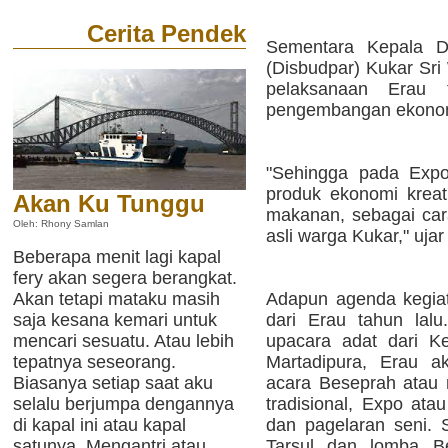
Cerita Pendek
Sementara Kepala D
(Disbudpar) Kukar Sr
pelaksanaan Erau 
pengembangan ekonomi
"Sehingga pada Expo
produk ekonomi kreat
Akan Ku Tunggu
makanan, sebagai ca
Oleh: Rhony Samlan
asli warga Kukar," ujar 
Beberapa menit lagi kapal
fery akan segera berangkat.
Akan tetapi mataku masih
Adapun agenda kegiat
saja kesana kemari untuk
dari Erau tahun lalu
mencari sesuatu. Atau lebih
upacara adat dari Ke
tepatnya seseorang.
Martadipura, Erau a
Biasanya setiap saat aku
acara Beseprah atau
selalu berjumpa dengannya
tradisional, Expo ata
di kapal ini atau kapal
dan pagelaran seni. 
satunya. Mengantri atau
Tarsul dan lomba 