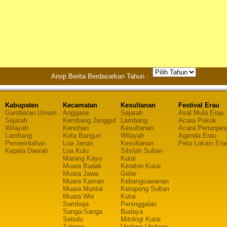
Arsip Berita Berdasarkan Tahun :
Kabupaten
Kecamatan
Kesultanan
Festival Erau
Gambaran Umum
Anggana
Sejarah
Asal Mula Erau
Sejarah
Kembang Janggut
Lambang
Acara Pokok
Wilayah
Kenohan
Kesultanan
Acara Penunjan
Lambang
Kota Bangun
Wilayah
Agenda Erau
Pemerintahan
Loa Janan
Kesultanan
Peta Lokasi Era
Kepala Daerah
Loa Kulu
Silsilah Sultan
Marang Kayu
Kutai
Muara Badak
Keraton Kutai
Muara Jawa
Gelar
Muara Kaman
Kebangsawanan
Muara Muntai
Ketopong Sultan
Muara Wis
Kutai
Samboja
Peninggalan
Sanga-Sanga
Budaya
Sebulu
Mitologi Kutai
Tabang
Undang Undang