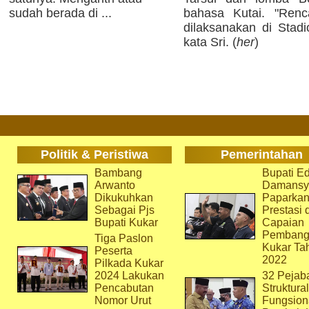
sudah berada di ...
bahasa Kutai. "Ren
dilaksanakan di Sta
kata Sri. (
her
)
Politik & Peristiwa
Pemerintahan
Bambang
Bupati Ed
Arwanto
Damansy
Dikukuhkan
Paparka
Sebagai Pjs
Prestasi 
Bupati Kukar
Capaian
Pembang
Tiga Paslon
Kukar Ta
Peserta
2022
Pilkada Kukar
2024 Lakukan
32 Pejab
Pencabutan
Struktura
Nomor Urut
Fungsion