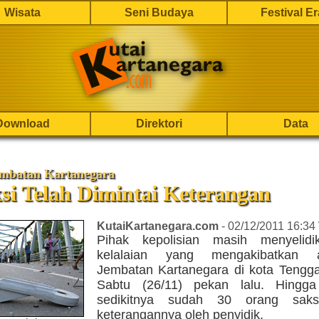
Wisata
Seni Budaya
Festival E
Download
Direktori
Data
embatan Kartanegara
si Telah Dimintai Keterangan
KutaiKartanegara.com
- 02/12/2011 16:34
Pihak kepolisian masih menyelidi
kelalaian yang mengakibatkan 
Jembatan Kartanegara di kota Tengg
Sabtu (26/11) pekan lalu. Hingga
sedikitnya sudah 30 orang saksi
keterangannya oleh penyidik.