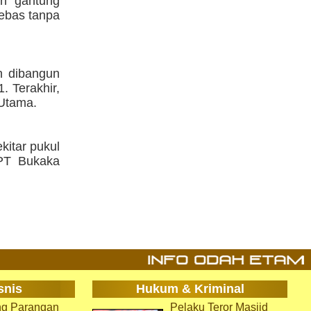
an gantung
bebas tanpa
n dibangun
. Terakhir,
 Utama.
itar pukul
 PT Bukaka
snis
Hukum & Kriminal
g Parangan
Pelaku Teror Masjid