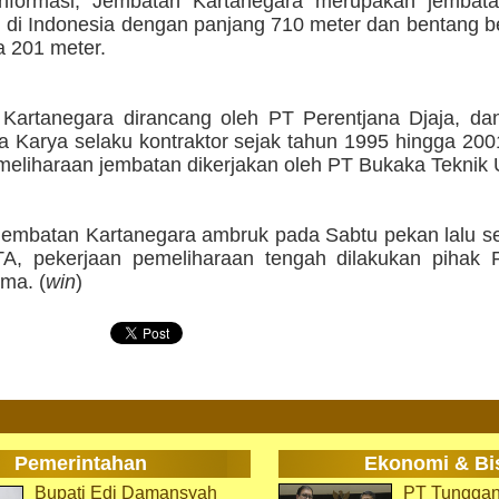
informasi, Jembatan Kartanegara merupakan jembat
g di Indonesia dengan panjang 710 meter dan bentang 
 201 meter.
Kartanegara dirancang oleh PT Perentjana Djaja, da
 Karya selaku kontraktor sejak tahun 1995 hingga 2001
meliharaan jembatan dikerjakan oleh PT Bukaka Teknik
embatan Kartanegara ambruk pada Sabtu pekan lalu sek
A, pekerjaan pemeliharaan tengah dilakukan pihak
ma. (
win
)
Pemerintahan
Ekonomi & Bi
Bupati Edi Damansyah
PT Tunggan