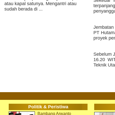
Sekedar 
atau kapal satunya. Mengantri atau
terpanjan
sudah berada di ...
penyangga
Jembatan 
PT Hutama
proyek pe
Sebelum J
16.20 WIT
Teknik Uta
Politik & Peristiwa
Bambang Arwanto