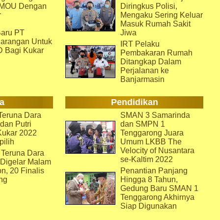
i MOU Dengan
Diringkus Polisi,
r
Mengaku Sering Keluar
Masuk Rumah Sakit
aru PT
Jiwa
arangan Untuk
IRT Pelaku
D Bagi Kukar
Pembakaran Rumah
Ditangkap Dalam
Perjalanan ke
Banjarmasin
a
Pendidikan
eruna Dara
SMAN 3 Samarinda
dan Putri
dan SMPN 1
Kukar 2022
Tenggarong Juara
pilih
Umum LKBB The
Velocity of Nusantara
 Teruna Dara
se-Kaltim 2022
 Digelar Malam
on, 20 Finalis
Penantian Panjang
ng
Hingga 8 Tahun,
Gedung Baru SMAN 1
Tenggarong Akhirnya
Siap Digunakan