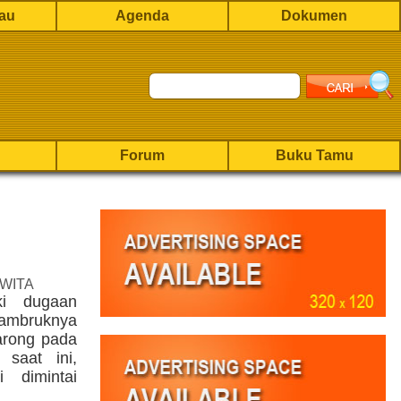
rau
Agenda
Dokumen
Forum
Buku Tamu
 WITA
ki dugaan
ambruknya
arong pada
 saat ini,
 dimintai