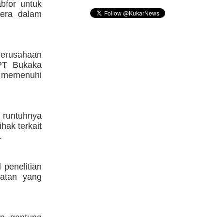
bfor untuk
rtera dalam
perusahaan
PT Bukaka
h memenuhi
runtuhnya
hak terkait
.
 penelitian
batan yang