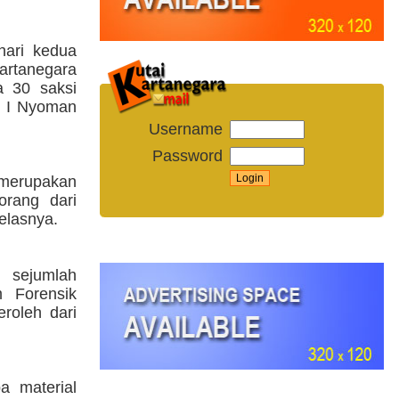
hari kedua
rtanegara
a 30 saksi
P I Nyoman
Username
Password
g merupakan
orang dari
elasnya.
 sejumlah
m Forensik
roleh dari
a material