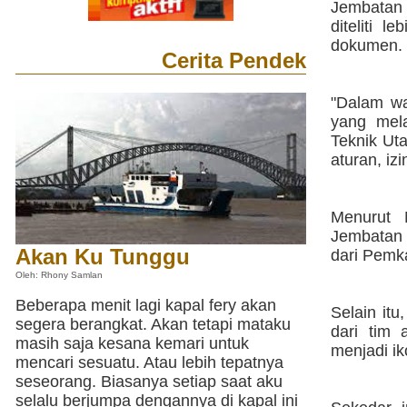
Jembatan 
diteliti 
dokumen.
Cerita Pendek
"Dalam wa
yang mel
Teknik Ut
aturan, iz
Menurut 
Jembatan K
Akan Ku Tunggu
dari Pemk
Oleh: Rhony Samlan
Beberapa menit lagi kapal fery akan
Selain itu
segera berangkat. Akan tetapi mataku
dari tim 
masih saja kesana kemari untuk
menjadi ik
mencari sesuatu. Atau lebih tepatnya
seseorang. Biasanya setiap saat aku
selalu berjumpa dengannya di kapal ini