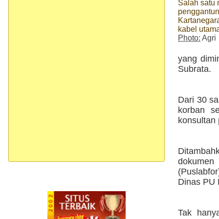
Salah satu 
penggantun
Kartanegara
kabel utam
Photo:
Agri
yang dimi
Subrata.
Dari 30 s
korban s
konsultan 
Ditambah
dokumen 
(Puslabfo
Dinas PU K
Tak hanya