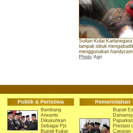
Sultan Kutai Kartanegara
tampak sibuk mengabadik
menggunakan handycam
Photo
: Agri
Politik & Peristiwa
Pemerintahan
Bambang
Bupati Ed
Arwanto
Damansy
Dikukuhkan
Paparka
Sebagai Pjs
Prestasi 
Bupati Kukar
Capaian