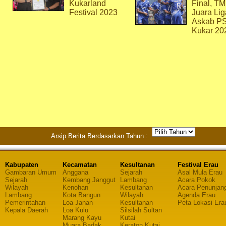
Kukarland
Final, T
Festival 2023
Juara Lig
Askab P
Kukar 20
Arsip Berita Berdasarkan Tahun :
Kabupaten
Kecamatan
Kesultanan
Festival Erau
Gambaran Umum
Anggana
Sejarah
Asal Mula Erau
Sejarah
Kembang Janggut
Lambang
Acara Pokok
Wilayah
Kenohan
Kesultanan
Acara Penunjan
Lambang
Kota Bangun
Wilayah
Agenda Erau
Pemerintahan
Loa Janan
Kesultanan
Peta Lokasi Era
Kepala Daerah
Loa Kulu
Silsilah Sultan
Marang Kayu
Kutai
Muara Badak
Keraton Kutai