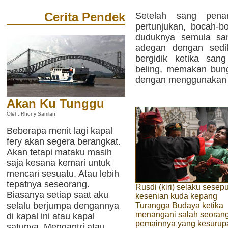
Cerita Pendek
Setelah sang pena
pertunjukan, bocah-b
duduknya semula sa
adegan dengan sedi
bergidik ketika san
beling, memakan bun
dengan menggunakan 
Akan Ku Tunggu
Oleh: Rhony Samlan
Beberapa menit lagi kapal
fery akan segera berangkat.
Akan tetapi mataku masih
saja kesana kemari untuk
mencari sesuatu. Atau lebih
tepatnya seseorang.
Rusdi (kiri) selaku sesep
Biasanya setiap saat aku
kesenian kuda kepang
selalu berjumpa dengannya
Turangga Budaya ketika
menangani salah seoran
di kapal ini atau kapal
pemainnya yang kesurup
satunya. Mengantri atau