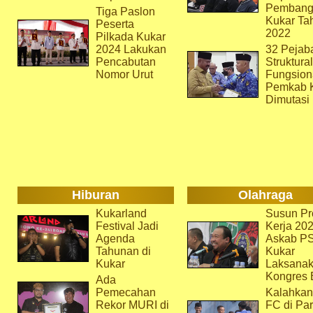
Pembang
Tiga Paslon
Kukar Ta
Peserta
2022
Pilkada Kukar
2024 Lakukan
32 Pejab
Pencabutan
Struktura
Nomor Urut
Fungsion
Pemkab 
Dimutasi
Hiburan
Olahraga
Kukarland
Susun Pr
Festival Jadi
Kerja 202
Agenda
Askab P
Tahunan di
Kukar
Kukar
Laksana
Kongres 
Ada
Pemecahan
Kalahkan
Rekor MURI di
FC di Par