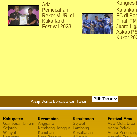
Kongres 
Ada
Pemecahan
Kalahkan
Rekor MURI di
FC di Par
Kukarland
Final, T
Festival 2023
Juara Lig
Askab P
Kukar 20
Arsip Berita Berdasarkan Tahun :
Kabupaten
Kecamatan
Kesultanan
Festival Erau
Gambaran Umum
Anggana
Sejarah
Asal Mula Erau
Sejarah
Kembang Janggut
Lambang
Acara Pokok
Wilayah
Kenohan
Kesultanan
Acara Penunjan