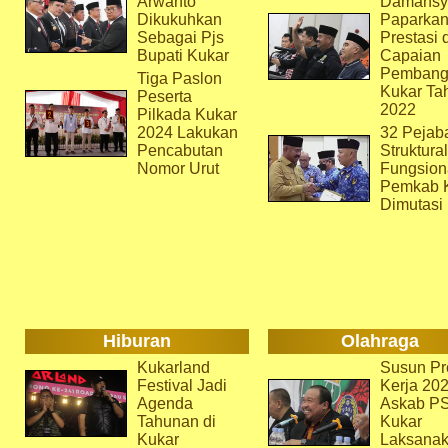
Arwanto
Damansy
Dikukuhkan
Paparka
Sebagai Pjs
Prestasi 
Bupati Kukar
Capaian
Pembang
Tiga Paslon
Kukar Ta
Peserta
2022
Pilkada Kukar
2024 Lakukan
32 Pejab
Pencabutan
Struktura
Nomor Urut
Fungsion
Pemkab 
Dimutasi
Hiburan
Olahraga
Kukarland
Susun Pr
Festival Jadi
Kerja 202
Agenda
Askab P
Tahunan di
Kukar
Kukar
Laksana