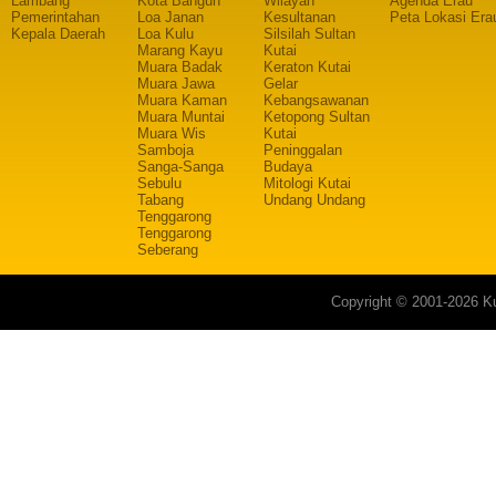
Lambang
Kota Bangun
Wilayah
Agenda Erau
Pemerintahan
Loa Janan
Kesultanan
Peta Lokasi Era
Kepala Daerah
Loa Kulu
Silsilah Sultan
Marang Kayu
Kutai
Muara Badak
Keraton Kutai
Muara Jawa
Gelar
Muara Kaman
Kebangsawanan
Muara Muntai
Ketopong Sultan
Muara Wis
Kutai
Samboja
Peninggalan
Sanga-Sanga
Budaya
Sebulu
Mitologi Kutai
Tabang
Undang Undang
Tenggarong
Tenggarong
Seberang
Copyright © 2001-2026 Ku