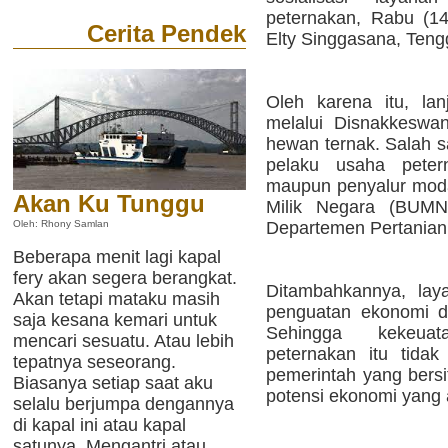
peternakan, Rabu (14
Cerita Pendek
Elty Singgasana, Teng
Oleh karena itu, la
melalui Disnakkeswa
hewan ternak. Salah s
pelaku usaha petern
maupun penyalur moda
Akan Ku Tunggu
Milik Negara (BUMN
Departemen Pertanian
Oleh: Rhony Samlan
Beberapa menit lagi kapal
fery akan segera berangkat.
Ditambahkannya, lay
Akan tetapi mataku masih
penguatan ekonomi d
saja kesana kemari untuk
Sehingga kekeua
mencari sesuatu. Atau lebih
peternakan itu tida
tepatnya seseorang.
pemerintah yang bersif
Biasanya setiap saat aku
potensi ekonomi yang a
selalu berjumpa dengannya
di kapal ini atau kapal
satunya. Mengantri atau