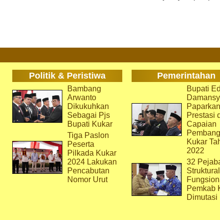
Politik & Peristiwa
Pemerintahan
Bambang
Bupati Ed
Arwanto
Damansy
Dikukuhkan
Paparka
Sebagai Pjs
Prestasi 
Bupati Kukar
Capaian
Pembang
Tiga Paslon
Kukar Ta
Peserta
2022
Pilkada Kukar
2024 Lakukan
32 Pejab
Pencabutan
Struktura
Nomor Urut
Fungsion
Pemkab 
Dimutasi