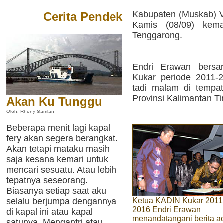
Kabupaten (Muskab) 
Cerita Pendek
Kamis (08/09) kem
Tenggarong.
Endri Erawan bers
Kukar periode 2011-2
tadi malam di tempa
Provinsi Kalimantan Ti
Akan Ku Tunggu
Oleh: Rhony Samlan
Beberapa menit lagi kapal
fery akan segera berangkat.
Akan tetapi mataku masih
saja kesana kemari untuk
mencari sesuatu. Atau lebih
tepatnya seseorang.
Biasanya setiap saat aku
Ketua KADIN Kukar 2011
selalu berjumpa dengannya
2016 Endri Erawan
di kapal ini atau kapal
menandatangani berita a
satunya. Mengantri atau