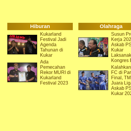
Hiburan
Olahraga
Kukarland
Susun Pr
Festival Jadi
Kerja 202
Agenda
Askab P
Tahunan di
Kukar
Kukar
Laksana
Kongres 
Ada
Pemecahan
Kalahkan
Rekor MURI di
FC di Par
Kukarland
Final, T
Festival 2023
Juara Lig
Askab P
Kukar 20