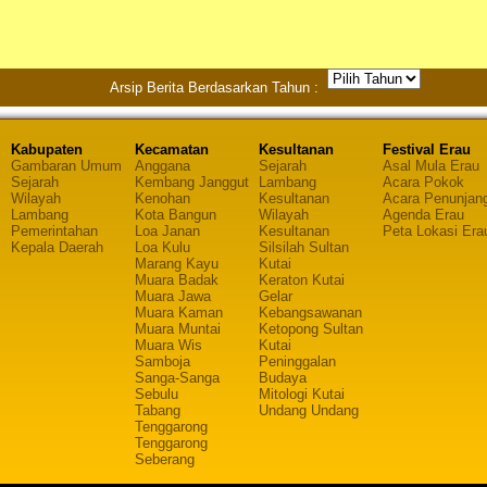
Arsip Berita Berdasarkan Tahun :
Kabupaten
Kecamatan
Kesultanan
Festival Erau
Gambaran Umum
Anggana
Sejarah
Asal Mula Erau
Sejarah
Kembang Janggut
Lambang
Acara Pokok
Wilayah
Kenohan
Kesultanan
Acara Penunjan
Lambang
Kota Bangun
Wilayah
Agenda Erau
Pemerintahan
Loa Janan
Kesultanan
Peta Lokasi Era
Kepala Daerah
Loa Kulu
Silsilah Sultan
Marang Kayu
Kutai
Muara Badak
Keraton Kutai
Muara Jawa
Gelar
Muara Kaman
Kebangsawanan
Muara Muntai
Ketopong Sultan
Muara Wis
Kutai
Samboja
Peninggalan
Sanga-Sanga
Budaya
Sebulu
Mitologi Kutai
Tabang
Undang Undang
Tenggarong
Tenggarong
Seberang