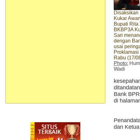
Disaksikan
Kukar Awan
Bupati Rita
BKBP3A Kuk
Sari menan
dengan Ba
usai peringa
Proklamasi 
Rabu (17/08
Photo:
Huma
Wadi
kesepah
ditandata
Bank BPR B
di halama
Penandata
dan Ketu