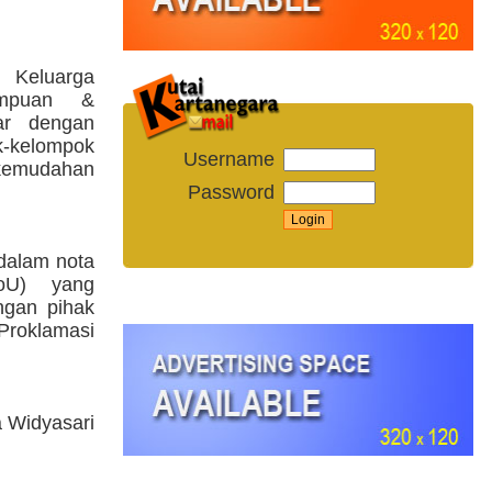
Keluarga
empuan &
ar dengan
kelompok
Username
 kemudahan
Password
dalam nota
oU) yang
ngan pihak
 Proklamasi
a Widyasari