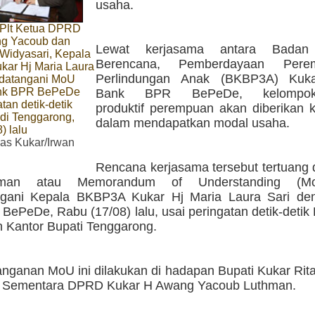
usaha.
 Plt Ketua DPRD
g Yacoub dan
Lewat kerjasama antara Badan 
 Widyasari, Kepala
Berencana, Pemberdayaan Per
ar Hj Maria Laura
Perlindungan Anak (BKBP3A) Kuk
datangani MoU
nk BPR BePeDe
Bank BPR BePeDe, kelompok-
tan detik-detik
produktif perempuan akan diberikan
di Tenggarong,
dalam mendapatkan modal usaha.
) lalu
s Kukar/Irwan
Rencana kerjasama tersebut tertuang 
aman atau Memorandum of Understanding (M
ngani Kepala BKBP3A Kukar Hj Maria Laura Sari de
ePeDe, Rabu (17/08) lalu, usai peringatan detik-detik
n Kantor Bupati Tenggarong.
nganan MoU ini dilakukan di hadapan Bupati Kukar Rit
a Sementara DPRD Kukar H Awang Yacoub Luthman.