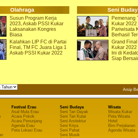
Olahraga
Seni Buday
Susun Program Kerja
Pemenang T
2023, Askab PSSI Kukar
Kukar 2022 
Laksanakan Kongres
Pariwisata 
Biasa
Berhasil Ter
Kalahkan LIP FC di Partai
Grand Final
Final, TM FC Juara Liga 1
Kukar 2022
Askab PSSI Kukar 2022
Ini di Kedat
Siap Bersai
Arsip Be
Festival Erau
Seni Budaya
Wisata
Asal Mula Erau
Seni Tari Dayak
Wisata Kukar
n
Acara Pokok
Seni Tari Kutai
Peta Wisata
Acara Penunjang
Seni Arsitektur
Hotel
Agenda Erau
Seni Kriya
Biro Perjalanan
Peta Lokasi Erau
Seni Pahat
Agenda Wisata
an
Seni Musik