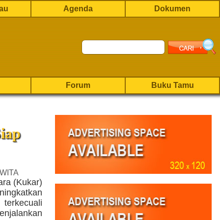
rau
Agenda
Dokumen
Forum
Buku Tamu
iap
 WITA
ra (Kukar)
ngkatkan
terkecuali
njalankan