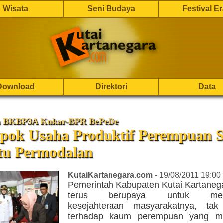
Wisata
Seni Budaya
Festival E
Download
Direktori
Data
a BKBP3A Kukar-BPR BePeDe
pok Usaha Produktif Perempuan S
tu Permodalan
KutaiKartanegara.com
- 19/08/2011 19:00
Pemerintah Kabupaten Kutai Kartanega
terus berupaya untuk meni
kesejahteraan masyarakatnya, tak 
terhadap kaum perempuan yang me