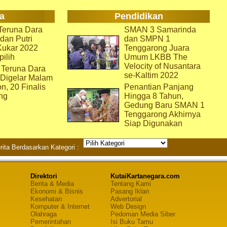
a
Pendidikan
eruna Dara
SMAN 3 Samarinda
dan Putri
dan SMPN 1
Kukar 2022
Tenggarong Juara
pilih
Umum LKBB The
Velocity of Nusantara
 Teruna Dara
se-Kaltim 2022
 Digelar Malam
on, 20 Finalis
Penantian Panjang
ng
Hingga 8 Tahun,
Gedung Baru SMAN 1
Tenggarong Akhirnya
Siap Digunakan
rita Berdasarkan Kategori :
Direktori
KutaiKartanegara.com
Berita & Media
Tentang Kami
Ekonomi & Bisnis
Pasang Iklan
Kesehatan
Advertorial
Komputer & Internet
Web Design
Olahraga
Pedoman Media Siber
Pemerintahan
Isi Buku Tamu