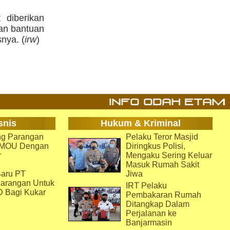
 diberikan
an bantuan
nya. (
irw
)
snis
Hukum & Kriminal
g Parangan
Pelaku Teror Masjid
i MOU Dengan
Diringkus Polisi,
r
Mengaku Sering Keluar
Masuk Rumah Sakit
aru PT
Jiwa
arangan Untuk
IRT Pelaku
D Bagi Kukar
Pembakaran Rumah
Ditangkap Dalam
Perjalanan ke
Banjarmasin