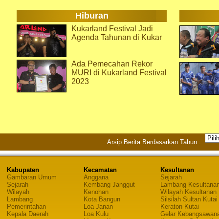
Hiburan
Kukarland Festival Jadi
Agenda Tahunan di Kukar
Ada Pemecahan Rekor
MURI di Kukarland Festival
2023
Arsip Berita Berdasarkan Tahun :
Kabupaten
Kecamatan
Kesultanan
Gambaran Umum
Anggana
Sejarah
Sejarah
Kembang Janggut
Lambang Kesultana
Wilayah
Kenohan
Wilayah Kesultanan
Lambang
Kota Bangun
Silsilah Sultan Kutai
Pemerintahan
Loa Janan
Keraton Kutai
Kepala Daerah
Loa Kulu
Gelar Kebangsawan