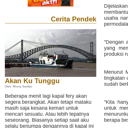
Dijelaska
membantu
Cerita Pendek
usaha na
permodala
"Dengan a
yang mem
produksi 
Menurut M
tingkatan 
Akan Ku Tunggu
sudah be
Oleh: Rhony Samlan
Beberapa menit lagi kapal fery akan
segera berangkat. Akan tetapi mataku
"Kita han
masih saja kesana kemari untuk
untuk me
mencari sesuatu. Atau lebih tepatnya
menurunk
seseorang. Biasanya setiap saat aku
berapa be
selalu berjumpa dengannya di kapal ini