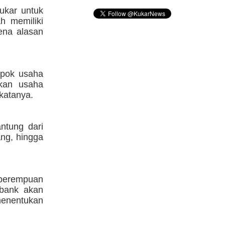
ukar untuk
h memiliki
ena alasan
mpok usaha
kan usaha
katanya.
ntung dari
ang, hingga
 perempuan
 bank akan
menentukan