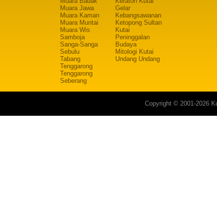
Muara Badak
Keraton Kutai
Muara Jawa
Gelar
Muara Kaman
Kebangsawanan
Muara Muntai
Ketopong Sultan
Muara Wis
Kutai
Samboja
Peninggalan
Sanga-Sanga
Budaya
Sebulu
Mitologi Kutai
Tabang
Undang Undang
Tenggarong
Tenggarong
Seberang
Copyright © 2001-2026 Ku