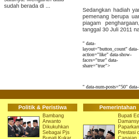
sudah berada di ...
Sedangkan hadiah yan
pemenang berupa uang
piagam penghargaa
tanggal 30 Juli 2011 na
" data-
layout="button_count" data-
action="like" data-show-
faces="true" data-
share="true">
" data-num-posts="50" data
Politik & Peristiwa
Pemerintahan
Bambang
Bupati Ed
Arwanto
Damansy
Dikukuhkan
Paparka
Sebagai Pjs
Prestasi 
Bupati Kukar
Capaian