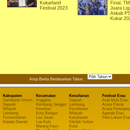
Kukarland
Final, T
Festival 2023
Juara Lig
Askab P
Kukar 20
Arsip Berita Berdasarkan Tahun :
Kabupaten
Kecamatan
Kesultanan
Festival Erau
Gambaran Umum
Anggana
Sejarah
Asal Mula Erau
Sejarah
Kembang Janggut
Lambang
Acara Pokok
Wilayah
Kenohan
Kesultanan
Acara Penunjan
Lambang
Kota Bangun
Wilayah
Agenda Erau
Pemerintahan
Loa Janan
Kesultanan
Peta Lokasi Era
Kepala Daerah
Loa Kulu
Silsilah Sultan
Marang Kayu
Kutai