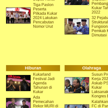
Pembang
Tiga Paslon
Kukar Ta
Peserta
2022
Pilkada Kukar
2024 Lakukan
32 Pejab
Pencabutan
Struktura
Nomor Urut
Fungsion
Pemkab 
Dimutasi
Hiburan
Olahraga
Kukarland
Susun Pr
Festival Jadi
Kerja 202
Agenda
Askab P
Tahunan di
Kukar
Kukar
Laksana
Kongres 
Ada
Pemecahan
Kalahkan
Rekor MURI di
FC di Par