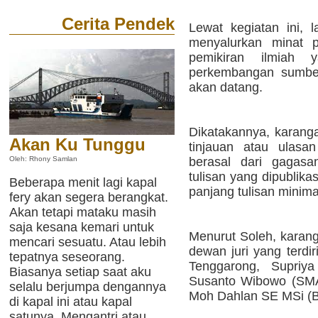
Cerita Pendek
Lewat kegiatan ini, l
menyalurkan minat 
pemikiran ilmiah 
perkembangan sumbe
akan datang.
Dikatakannya, karanga
Akan Ku Tunggu
tinjauan atau ulasan
berasal dari gagasa
Oleh: Rhony Samlan
tulisan yang dipublik
Beberapa menit lagi kapal
panjang tulisan minima
fery akan segera berangkat.
Akan tetapi mataku masih
saja kesana kemari untuk
Menurut Soleh, karang
mencari sesuatu. Atau lebih
dewan juri yang terdi
tepatnya seseorang.
Tenggarong, Supri
Biasanya setiap saat aku
Susanto Wibowo (SMA
selalu berjumpa dengannya
Moh Dahlan SE MSi (B
di kapal ini atau kapal
satunya. Mengantri atau