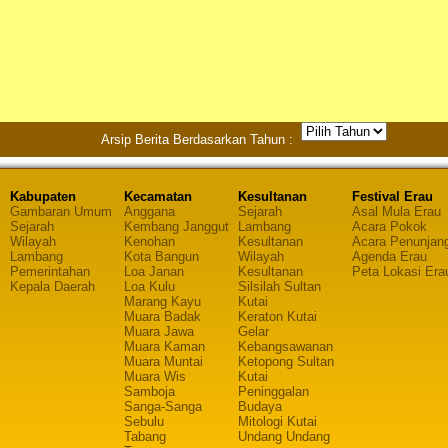
Arsip Berita Berdasarkan Tahun :
Kabupaten
Kecamatan
Kesultanan
Festival Erau
Gambaran Umum
Anggana
Sejarah
Asal Mula Erau
Sejarah
Kembang Janggut
Lambang
Acara Pokok
Wilayah
Kenohan
Kesultanan
Acara Penunjan
Lambang
Kota Bangun
Wilayah
Agenda Erau
Pemerintahan
Loa Janan
Kesultanan
Peta Lokasi Era
Kepala Daerah
Loa Kulu
Silsilah Sultan
Marang Kayu
Kutai
Muara Badak
Keraton Kutai
Muara Jawa
Gelar
Muara Kaman
Kebangsawanan
Muara Muntai
Ketopong Sultan
Muara Wis
Kutai
Samboja
Peninggalan
Sanga-Sanga
Budaya
Sebulu
Mitologi Kutai
Tabang
Undang Undang