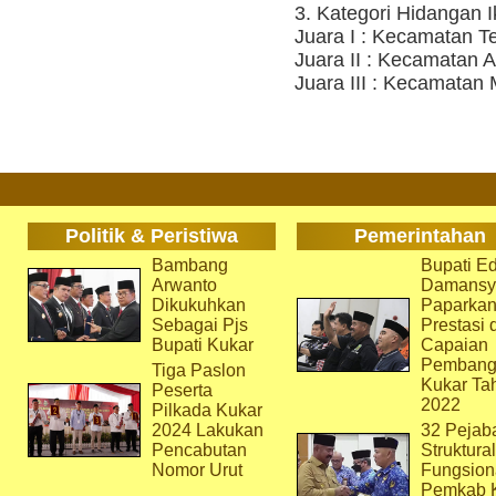
3. Kategori Hidangan 
Juara I : Kecamatan 
Juara II : Kecamatan 
Juara III : Kecamata
Politik & Peristiwa
Pemerintahan
Bambang
Bupati Ed
Arwanto
Damansy
Dikukuhkan
Paparka
Sebagai Pjs
Prestasi 
Bupati Kukar
Capaian
Pembang
Tiga Paslon
Kukar Ta
Peserta
2022
Pilkada Kukar
2024 Lakukan
32 Pejab
Pencabutan
Struktura
Nomor Urut
Fungsion
Pemkab 