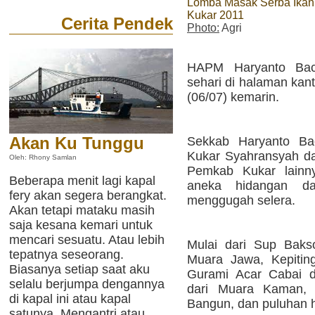
Lomba Masak Serba Ikan
Kukar 2011
Cerita Pendek
Photo:
Agri
HAPM Haryanto Bach
sehari di halaman kan
(06/07) kemarin.
Akan Ku Tunggu
Sekkab Haryanto Ba
Kukar Syahransyah dan
Oleh: Rhony Samlan
Pemkab Kukar lainny
Beberapa menit lagi kapal
aneka hidangan da
fery akan segera berangkat.
menggugah selera.
Akan tetapi mataku masih
saja kesana kemari untuk
mencari sesuatu. Atau lebih
Mulai dari Sup Baks
tepatnya seseorang.
Muara Jawa, Kepitin
Biasanya setiap saat aku
Gurami Acar Cabai d
selalu berjumpa dengannya
dari Muara Kaman, 
di kapal ini atau kapal
Bangun, dan puluhan h
satunya. Mengantri atau