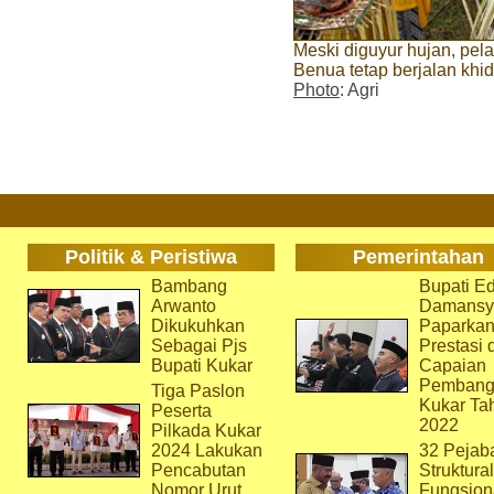
Meski diguyur hujan, pe
Benua tetap berjalan khi
Photo
: Agri
Politik & Peristiwa
Pemerintahan
Bambang
Bupati Ed
Arwanto
Damansy
Dikukuhkan
Paparka
Sebagai Pjs
Prestasi 
Bupati Kukar
Capaian
Pembang
Tiga Paslon
Kukar Ta
Peserta
2022
Pilkada Kukar
2024 Lakukan
32 Pejab
Pencabutan
Struktura
Nomor Urut
Fungsion