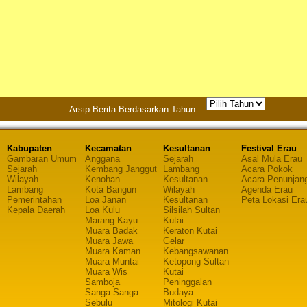
Arsip Berita Berdasarkan Tahun :
Kabupaten
Kecamatan
Kesultanan
Festival Erau
Gambaran Umum
Anggana
Sejarah
Asal Mula Erau
Sejarah
Kembang Janggut
Lambang
Acara Pokok
Wilayah
Kenohan
Kesultanan
Acara Penunjan
Lambang
Kota Bangun
Wilayah
Agenda Erau
Pemerintahan
Loa Janan
Kesultanan
Peta Lokasi Era
Kepala Daerah
Loa Kulu
Silsilah Sultan
Marang Kayu
Kutai
Muara Badak
Keraton Kutai
Muara Jawa
Gelar
Muara Kaman
Kebangsawanan
Muara Muntai
Ketopong Sultan
Muara Wis
Kutai
Samboja
Peninggalan
Sanga-Sanga
Budaya
Sebulu
Mitologi Kutai