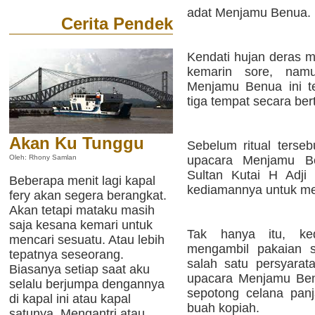
adat Menjamu Benua.
Cerita Pendek
Kendati hujan deras m
kemarin sore, nam
Menjamu Benua ini te
tiga tempat secara bert
Akan Ku Tunggu
Sebelum ritual terseb
upacara Menjamu Be
Oleh: Rhony Samlan
Sultan Kutai H Adji
Beberapa menit lagi kapal
kediamannya untuk me
fery akan segera berangkat.
Akan tetapi mataku masih
saja kesana kemari untuk
Tak hanya itu, ke
mencari sesuatu. Atau lebih
mengambil pakaian se
tepatnya seseorang.
salah satu persyarat
Biasanya setiap saat aku
upacara Menjamu Benua
selalu berjumpa dengannya
sepotong celana pan
di kapal ini atau kapal
buah kopiah.
satunya. Mengantri atau