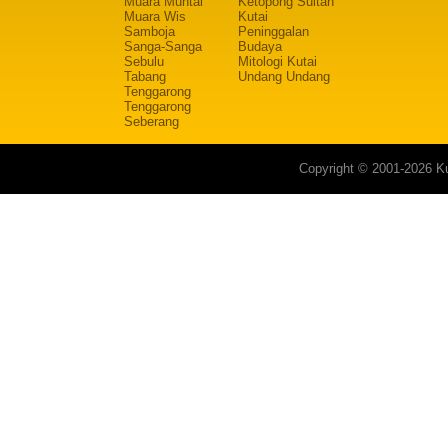
Muara Muntai
Ketopong Sultan
Muara Wis
Kutai
Samboja
Peninggalan
Sanga-Sanga
Budaya
Sebulu
Mitologi Kutai
Tabang
Undang Undang
Tenggarong
Tenggarong
Seberang
Copyright © 2001-2026 Ku