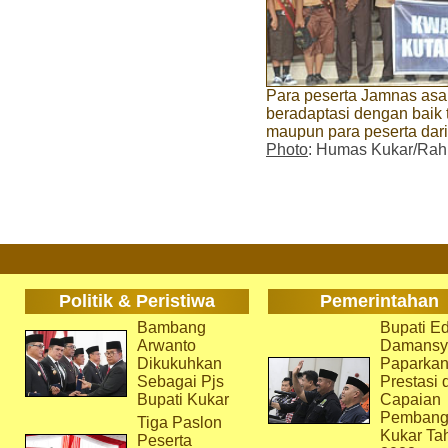
Para peserta Jamnas as
beradaptasi dengan baik
maupun para peserta dari
Photo
: Humas Kukar/Ra
Politik & Peristiwa
Pemerintahan
Bambang
Bupati Ed
Arwanto
Damansy
Dikukuhkan
Paparka
Sebagai Pjs
Prestasi 
Bupati Kukar
Capaian
Pembang
Tiga Paslon
Kukar Ta
Peserta