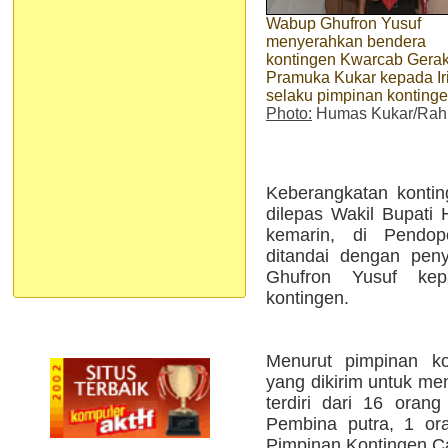
Wabup Ghufron Yusuf
menyerahkan bendera
kontingen Kwarcab Gera
Pramuka Kukar kepada Ir
selaku pimpinan konting
Photo:
Humas Kukar/Ra
Keberangkatan konti
dilepas Wakil Bupati
kemarin, di Pendo
ditandai dengan pen
Ghufron Yusuf kep
kontingen.
Menurut pimpinan kon
yang dikirim untuk me
terdiri dari 16 orang
Pembina putra, 1 or
Pimpinan Kontingen C