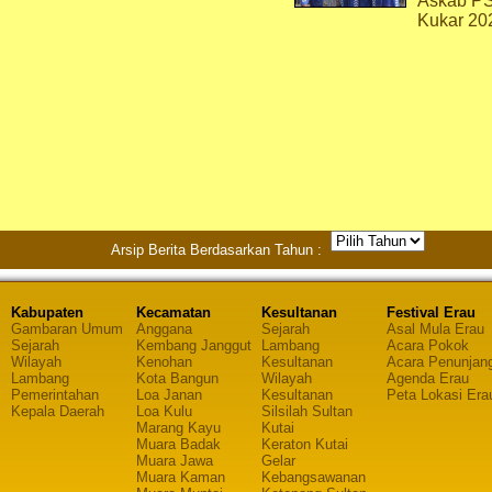
Askab P
Kukar 20
Arsip Berita Berdasarkan Tahun :
Kabupaten
Kecamatan
Kesultanan
Festival Erau
Gambaran Umum
Anggana
Sejarah
Asal Mula Erau
Sejarah
Kembang Janggut
Lambang
Acara Pokok
Wilayah
Kenohan
Kesultanan
Acara Penunjan
Lambang
Kota Bangun
Wilayah
Agenda Erau
Pemerintahan
Loa Janan
Kesultanan
Peta Lokasi Era
Kepala Daerah
Loa Kulu
Silsilah Sultan
Marang Kayu
Kutai
Muara Badak
Keraton Kutai
Muara Jawa
Gelar
Muara Kaman
Kebangsawanan