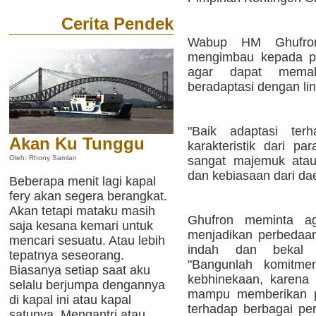
Cerita Pendek
Wabup HM Ghufron
mengimbau kepada pa
agar dapat memak
beradaptasi dengan li
"Baik adaptasi te
Akan Ku Tunggu
karakteristik dari pa
sangat majemuk atau
Oleh: Rhony Samlan
dan kebiasaan dari da
Beberapa menit lagi kapal
fery akan segera berangkat.
Akan tetapi mataku masih
Ghufron meminta ag
saja kesana kemari untuk
menjadikan perbedaan
mencari sesuatu. Atau lebih
indah dan bekal 
tepatnya seseorang.
"Bangunlah komitme
Biasanya setiap saat aku
kebhinekaan, karena
selalu berjumpa dengannya
mampu memberikan p
di kapal ini atau kapal
terhadap berbagai pe
satunya. Mengantri atau