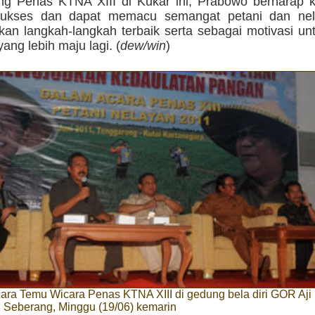
ng Penas KTNA XIII di Kukar ini, Prabowo berharap ke
 sukses dan dapat memacu semangat petani dan ne
kan langkah-langkah terbaik serta sebagai motivasi u
yang lebih maju lagi. (
dew/win
)
ra Temu Wicara Penas KTNA XIII di gedung bela diri GOR Aji 
 Seberang, Minggu (19/06) kemarin