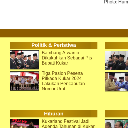
Photo
: Hum
Politik & Peristiwa
Bambang Arwanto
Dikukuhkan Sebagai Pjs
Bupati Kukar
Tiga Paslon Peserta
Pilkada Kukar 2024
Lakukan Pencabutan
Nomor Urut
Hiburan
Kukarland Festival Jadi
Agenda Tahunan di Kukar