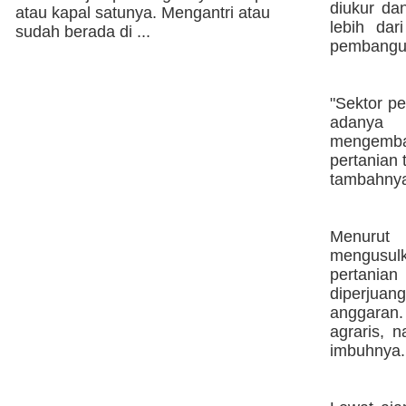
diukur da
atau kapal satunya. Mengantri atau
lebih dar
sudah berada di ...
pembanguna
"Sektor p
adanya 
mengemba
pertanian 
tambahny
Menurut 
mengusul
pertania
diperjuan
anggaran.
agraris, 
imbuhnya.