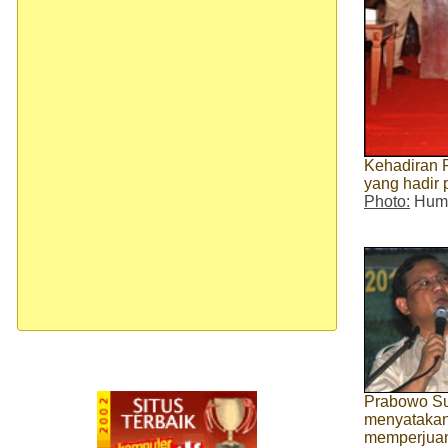
Kehadiran 
yang hadir 
Photo:
Huma
Prabowo Su
menyatakan
memperjuan