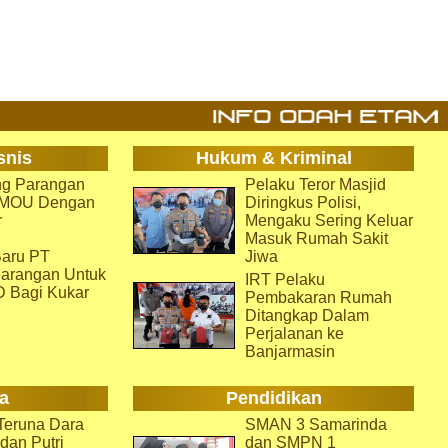
snis
Hukum & Kriminal
g Parangan
Pelaku Teror Masjid
i MOU Dengan
Diringkus Polisi,
r
Mengaku Sering Keluar
Masuk Rumah Sakit
aru PT
Jiwa
arangan Untuk
IRT Pelaku
D Bagi Kukar
Pembakaran Rumah
Ditangkap Dalam
Perjalanan ke
Banjarmasin
a
Pendidikan
eruna Dara
SMAN 3 Samarinda
dan Putri
dan SMPN 1