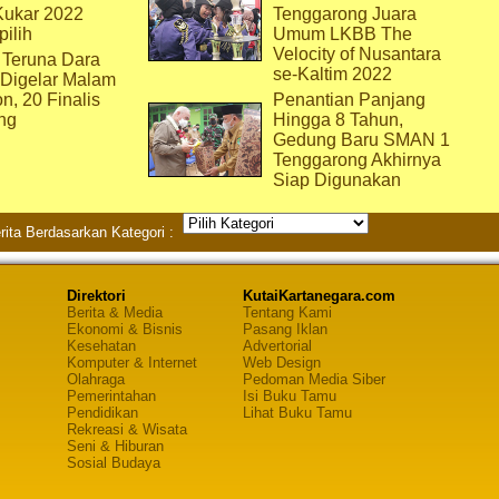
Kukar 2022
Tenggarong Juara
pilih
Umum LKBB The
Velocity of Nusantara
 Teruna Dara
se-Kaltim 2022
 Digelar Malam
on, 20 Finalis
Penantian Panjang
ng
Hingga 8 Tahun,
Gedung Baru SMAN 1
Tenggarong Akhirnya
Siap Digunakan
rita Berdasarkan Kategori :
Direktori
KutaiKartanegara.com
Berita & Media
Tentang Kami
Ekonomi & Bisnis
Pasang Iklan
Kesehatan
Advertorial
Komputer & Internet
Web Design
Olahraga
Pedoman Media Siber
Pemerintahan
Isi Buku Tamu
Pendidikan
Lihat Buku Tamu
Rekreasi & Wisata
Seni & Hiburan
Sosial Budaya