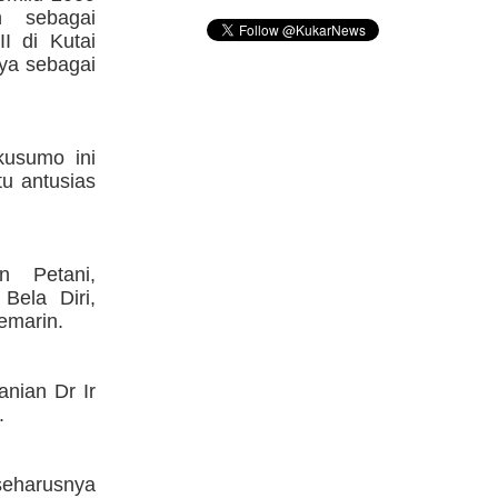
n sebagai
I di Kutai
ya sebagai
kusumo ini
u antusias
n Petani,
Bela Diri,
emarin.
nian Dr Ir
.
seharusnya