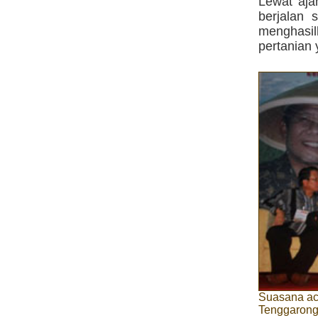
Lewat aja
berjalan
menghasil
pertanian 
Suasana aca
Tenggarong