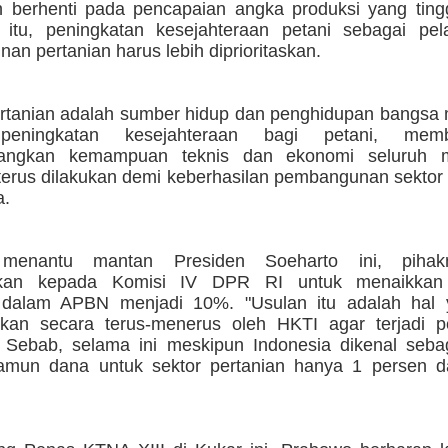
n berhenti pada pencapaian angka produksi yang ting
i itu, peningkatan kesejahteraan petani sebagai pe
n pertanian harus lebih diprioritaskan.
ertanian adalah sumber hidup dan penghidupan bangsa 
peningkatan kesejahteraan bagi petani, mem
ngkan kemampuan teknis dan ekonomi seluruh m
terus dilakukan demi keberhasilan pembangunan sektor 
a.
menantu mantan Presiden Soeharto ini, pihak
kan kepada Komisi IV DPR RI untuk menaikkan
n dalam APBN menjadi 10%. "Usulan itu adalah hal
gkan secara terus-menerus oleh HKTI agar terjadi p
 Sebab, selama ini meskipun Indonesia dikenal seba
namun dana untuk sektor pertanian hanya 1 persen d