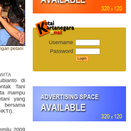
Username
ngan petani
Password
 WITA
bianto di
ntak Tani
yata mampu
etani yang
 bersama
HKTI).
emilu 2009