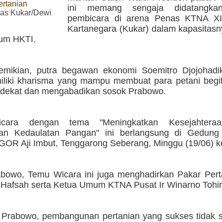
ertanian
ini memang sengaja didatangka
s Kukar/Dewi
pembicara di arena Penas KTNA XII
Kartanegara (Kukar) dalam kapasitasn
um HKTI.
emikian, putra begawan ekonomi Soemitro Djojohadi
iliki kharisma yang mampu membuat para petani begit
dekat dan mengabadikan sosok Prabowo.
ara dengan tema "Meningkatkan Kesejahteraa
an Kedaulatan Pangan" ini berlangsung di Gedung 
GOR Aji Imbut, Tenggarong Seberang, Minggu (19/06) k
abowo, Temu Wicara ini juga menghadirkan Pakar Perta
 Hafsah serta Ketua Umum KTNA Pusat Ir Winarno Tohir
 Prabowo, pembangunan pertanian yang sukses tidak 