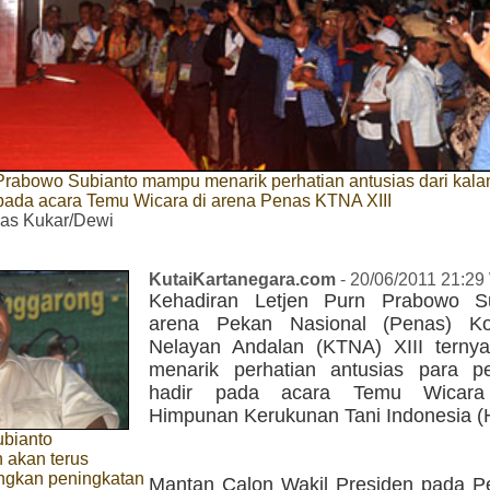
Prabowo Subianto mampu menarik perhatian antusias dari kala
pada acara Temu Wicara di arena Penas KTNA XIII
s Kukar/Dewi
KutaiKartanegara.com
- 20/06/2011 21:29
Kehadiran Letjen Purn Prabowo Su
arena Pekan Nasional (Penas) Ko
Nelayan Andalan (KTNA) XIII tern
menarik perhatian antusias para p
hadir pada acara Temu Wicara
Himpunan Kerukunan Tani Indonesia (
bianto
 akan terus
gkan peningkatan
Mantan Calon Wakil Presiden pada P