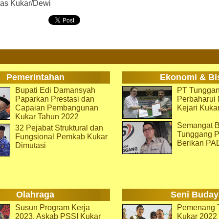
as Kukar/Dewi
Pemerintahan
Ekonomi & Bi
Bupati Edi Damansyah
PT Tunggan
Paparkan Prestasi dan
Perbaharu
Capaian Pembangunan
Kejari Kuka
Kukar Tahun 2022
Semangat B
32 Pejabat Struktural dan
Tunggang P
Fungsional Pemkab Kukar
Berikan PA
Dimutasi
Olahraga
Seni Buday
Susun Program Kerja
Pemenang T
2023, Askab PSSI Kukar
Kukar 2022 