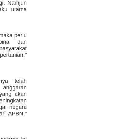
gi. Namjun
laku utama
maka perlu
bina dan
asyarakat
pertanian,"
nya telah
 anggaran
 yang akan
eningkatan
gai negara
ari APBN,"