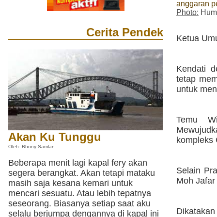
anggaran p
Photo:
Huma
Cerita Pendek
Ketua Um
Kendati d
tetap mem
untuk men
Temu Wic
Mewujudk
Akan Ku Tunggu
kompleks 
Oleh: Rhony Samlan
Beberapa menit lagi kapal fery akan
Selain Pr
segera berangkat. Akan tetapi mataku
Moh Jafar
masih saja kesana kemari untuk
mencari sesuatu. Atau lebih tepatnya
seseorang. Biasanya setiap saat aku
Dikatakan
selalu berjumpa dengannya di kapal ini