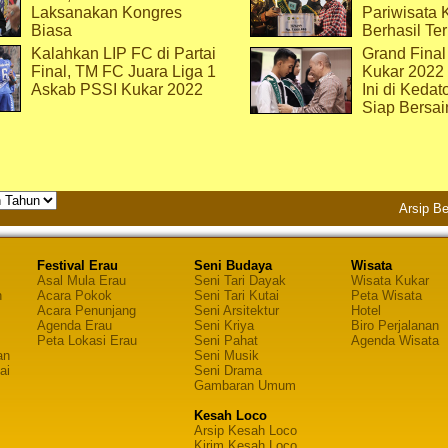
Laksanakan Kongres
Pariwisata 
Biasa
Berhasil Ter
Kalahkan LIP FC di Partai
Grand Final
Final, TM FC Juara Liga 1
Kukar 2022
Askab PSSI Kukar 2022
Ini di Kedat
Siap Bersai
Arsip Be
Festival Erau
Seni Budaya
Wisata
Asal Mula Erau
Seni Tari Dayak
Wisata Kukar
n
Acara Pokok
Seni Tari Kutai
Peta Wisata
Acara Penunjang
Seni Arsitektur
Hotel
Agenda Erau
Seni Kriya
Biro Perjalanan
Peta Lokasi Erau
Seni Pahat
Agenda Wisata
an
Seni Musik
ai
Seni Drama
Gambaran Umum
Kesah Loco
Arsip Kesah Loco
Kirim Kesah Loco