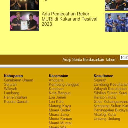
Ada Pemecahan Rekor
MURI di Kukarland Festival
2023
Arsip Berita Berdasarkan Tahun :
Kabupaten
Kecamatan
Kesultanan
Gambaran Umum
Anggana
Sejarah
Sejarah
Kembang Janggut
Lambang Kesultana
Wilayah
Kenohan
Wilayah Kesultanan
Lambang
Kota Bangun
Silsilah Sultan Kutai
Pemerintahan
Loa Janan
Keraton Kutai
Kepala Daerah
Loa Kulu
Gelar Kebangsawan
Marang Kayu
Ketopong Sultan Kut
Muara Badak
Peninggalan Budaya
Muara Jawa
Mitologi Kutai
Muara Kaman
Undang Undang
Muara Muntai
Muara Wis