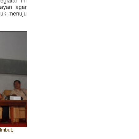
giatan ini
layan agar
ntuk menuju
Imbut,