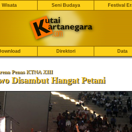
Wisata
Seni Budaya
Festival E
Download
Direktori
Data
Arena Penas KTNA XIII
wo Disambut Hangat Petani