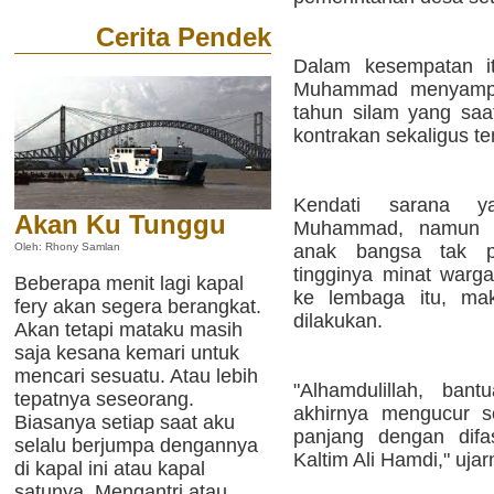
Cerita Pendek
Dalam kesempatan i
Muhammad menyampaik
tahun silam yang saa
kontrakan sekaligus te
Kendati sarana ya
Akan Ku Tunggu
Muhammad, namun s
anak bangsa tak p
Oleh: Rhony Samlan
tingginya minat warga
Beberapa menit lagi kapal
ke lembaga itu, ma
fery akan segera berangkat.
dilakukan.
Akan tetapi mataku masih
saja kesana kemari untuk
mencari sesuatu. Atau lebih
"Alhamdulillah, ban
tepatnya seseorang.
akhirnya mengucur s
Biasanya setiap saat aku
panjang dengan difa
selalu berjumpa dengannya
Kaltim Ali Hamdi," ujar
di kapal ini atau kapal
satunya. Mengantri atau