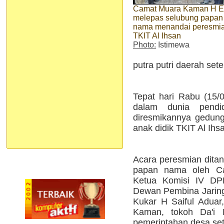
Camat Muara Kaman H Er
melepas selubung papan
nama menandai peresmi
TKIT Al Ihsan
Photo:
Istimewa
putra putri daerah set
Tepat hari Rabu (15/
dalam dunia pendi
diresmikannya gedung
anak didik TKIT Al Ihs
Acara peresmian dita
papan nama oleh C
Ketua Komisi IV DP
Dewan Pembina Jaring
Kukar H Saiful Aduar
Kaman, tokoh Da'i M
pemerintahan desa se