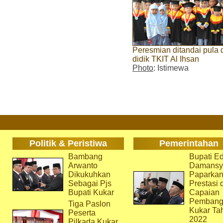
Peresmian ditandai pula
didik TKIT Al Ihsan
Photo
: Istimewa
Politik & Peristiwa
Pemerintahan
Bambang
Bupati Ed
Arwanto
Damansy
Dikukuhkan
Paparka
Sebagai Pjs
Prestasi 
Bupati Kukar
Capaian
Pembang
Tiga Paslon
Kukar Ta
Peserta
2022
Pilkada Kukar