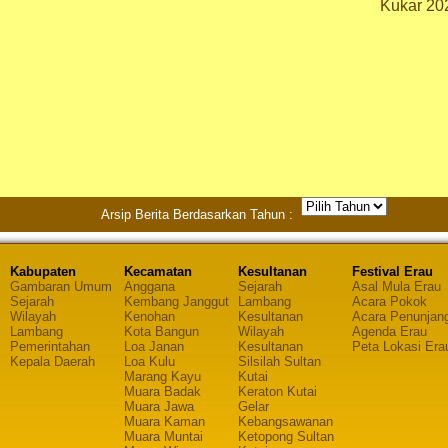
Kukar 20
Arsip Berita Berdasarkan Tahun :
Kabupaten
Kecamatan
Kesultanan
Festival Erau
Gambaran Umum
Anggana
Sejarah
Asal Mula Erau
Sejarah
Kembang Janggut
Lambang
Acara Pokok
Wilayah
Kenohan
Kesultanan
Acara Penunjan
Lambang
Kota Bangun
Wilayah
Agenda Erau
Pemerintahan
Loa Janan
Kesultanan
Peta Lokasi Era
Kepala Daerah
Loa Kulu
Silsilah Sultan
Marang Kayu
Kutai
Muara Badak
Keraton Kutai
Muara Jawa
Gelar
Muara Kaman
Kebangsawanan
Muara Muntai
Ketopong Sultan