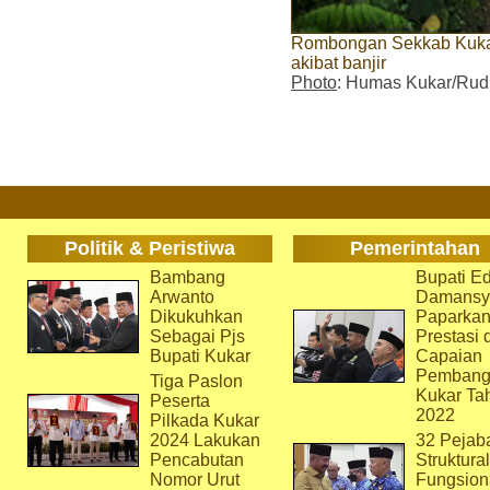
Rombongan Sekkab Kukar 
akibat banjir
Photo
: Humas Kukar/Rud
Politik & Peristiwa
Pemerintahan
Bambang
Bupati Ed
Arwanto
Damansy
Dikukuhkan
Paparka
Sebagai Pjs
Prestasi 
Bupati Kukar
Capaian
Pembang
Tiga Paslon
Kukar Ta
Peserta
2022
Pilkada Kukar
2024 Lakukan
32 Pejab
Pencabutan
Struktura
Nomor Urut
Fungsion