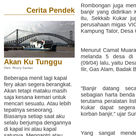
Rombongan juga meni
Cerita Pendek
banjir yang didirika
itu, Sekkab Kukar ju
perusahaan migas VICO
Kampung Tator, Desa 
Menurut Camat Muara
melanda 5 desa di w
Akan Ku Tunggu
(09/04) lalu, yaitu D
Ilir, Gas Alam, Badak
Oleh: Rhony Samlan
Beberapa menit lagi kapal
fery akan segera berangkat.
"Banjir datang sec
Akan tetapi mataku masih
sebagian harta benda 
saja kesana kemari untuk
terutama peralatan li
mencari sesuatu. Atau lebih
Kukar dapat seger
tepatnya seseorang.
korban banjir," ujar S
Biasanya setiap saat aku
selalu berjumpa dengannya
di kapal ini atau kapal
Yang sangat mendes
satunya. Mengantri atau