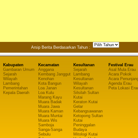
Arsip Berita Berdasarkan Tahun :
Kabupaten
Kecamatan
Kesultanan
Festival Erau
Gambaran Umum
Anggana
Sejarah
Asal Mula Erau
Sejarah
Kembang Janggut
Lambang
Acara Pokok
Wilayah
Kenohan
Kesultanan
Acara Penunjan
Lambang
Kota Bangun
Wilayah
Agenda Erau
Pemerintahan
Loa Janan
Kesultanan
Peta Lokasi Era
Kepala Daerah
Loa Kulu
Silsilah Sultan
Marang Kayu
Kutai
Muara Badak
Keraton Kutai
Muara Jawa
Gelar
Muara Kaman
Kebangsawanan
Muara Muntai
Ketopong Sultan
Muara Wis
Kutai
Samboja
Peninggalan
Sanga-Sanga
Budaya
Sebulu
Mitologi Kutai