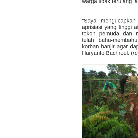
warga tidak terulang la
"Saya mengucapkan 
aprisiasi yang tinggi 
tokoh pemuda dan m
telah bahu-membah
korban banjir agar dap
Haryanto Bachroel. (
r