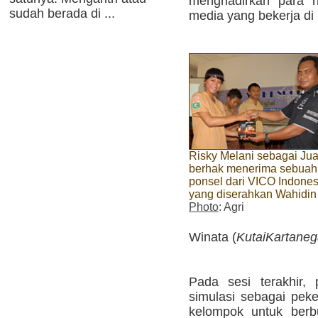
menghadirkan para n
sudah berada di ...
media yang bekerja di
Risky Melani sebagai Jua
berhak menerima sebuah
ponsel dari VICO Indones
yang diserahkan Wahidin
Photo
: Agri
Winata (
KutaiKartane
Pada sesi terakhir, 
simulasi sebagai peke
kelompok untuk berb