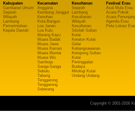
Kabupaten
Kecamatan
Kesultanan
Festival Erau
Gambaran Umum
Anggana
Sejarah
Asal Mula Erau
Sejarah
Kembang Janggut
Lambang
Acara Pokok
Wilayah
Kenohan
Kesultanan
Acara Penunjan
Lambang
Kota Bangun
Wilayah
Agenda Erau
Pemerintahan
Loa Janan
Kesultanan
Peta Lokasi Era
Kepala Daerah
Loa Kulu
Silsilah Sultan
Marang Kayu
Kutai
Muara Badak
Keraton Kutai
Muara Jawa
Gelar
Muara Kaman
Kebangsawanan
Muara Muntai
Ketopong Sultan
Muara Wis
Kutai
Samboja
Peninggalan
Sanga-Sanga
Budaya
Sebulu
Mitologi Kutai
Tabang
Undang Undang
Tenggarong
Tenggarong
Seberang
Copyright © 2001-2026 Ku