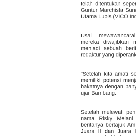
telah ditentukan sepe
Guntur Marchista Sun
Utama Lubis (VICO Ind
Usai mewawancarai
mereka diwajibkan m
menjadi sebuah beri
redaktur yang dipera
"Setelah kita amati s
memiliki potensi menja
bakatnya dengan banya
ujar Bambang.
Setelah melewati peni
nama Risky Melani 
beritanya bertajuk A
Juara II dan Juara 