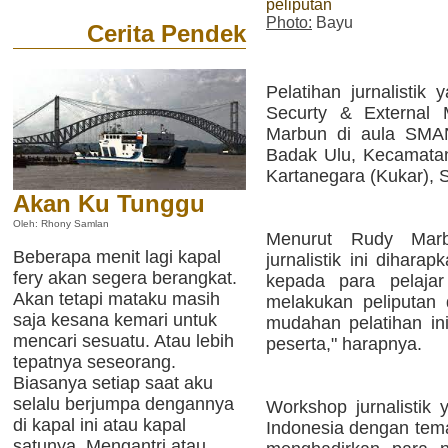
peliputan
Photo:
Bayu
Cerita Pendek
Pelatihan jurnalistik 
Securty & External
Marbun di aula SMA
Badak Ulu, Kecamata
Kartanegara (Kukar), 
Akan Ku Tunggu
Oleh: Rhony Samlan
Menurut Rudy Marbu
Beberapa menit lagi kapal
jurnalistik ini dihar
fery akan segera berangkat.
kepada para pelaja
Akan tetapi mataku masih
melakukan peliputan 
saja kesana kemari untuk
mudahan pelatihan in
mencari sesuatu. Atau lebih
peserta," harapnya.
tepatnya seseorang.
Biasanya setiap saat aku
selalu berjumpa dengannya
Workshop jurnalistik
di kapal ini atau kapal
Indonesia dengan tema
satunya. Mengantri atau