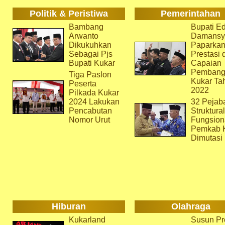
Politik & Peristiwa
Pemerintahan
Bambang
Bupati Ed
Arwanto
Damansy
Dikukuhkan
Paparka
Sebagai Pjs
Prestasi 
Bupati Kukar
Capaian
Pembang
Tiga Paslon
Kukar Ta
Peserta
2022
Pilkada Kukar
2024 Lakukan
32 Pejab
Pencabutan
Struktura
Nomor Urut
Fungsion
Pemkab 
Dimutasi
Hiburan
Olahraga
Kukarland
Susun Pr