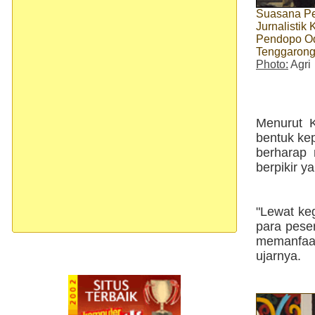
Suasana Pe
Jurnalistik
Pendopo O
Tenggaron
Photo:
Agri
Menurut K
bentuk kep
berharap 
berpikir y
"Lewat ke
para pese
memanfaat
ujarnya.