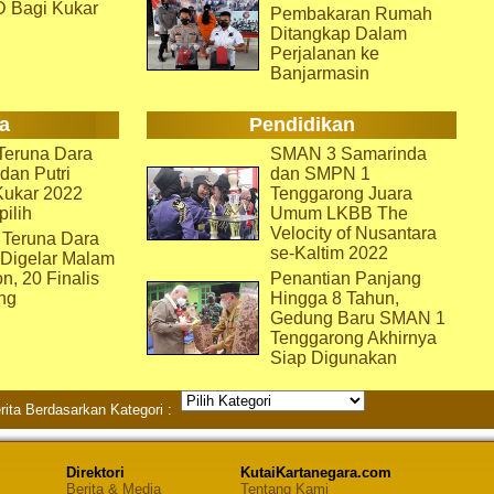
D Bagi Kukar
Pembakaran Rumah
Ditangkap Dalam
Perjalanan ke
Banjarmasin
a
Pendidikan
eruna Dara
SMAN 3 Samarinda
dan Putri
dan SMPN 1
Kukar 2022
Tenggarong Juara
pilih
Umum LKBB The
Velocity of Nusantara
 Teruna Dara
se-Kaltim 2022
 Digelar Malam
on, 20 Finalis
Penantian Panjang
ng
Hingga 8 Tahun,
Gedung Baru SMAN 1
Tenggarong Akhirnya
Siap Digunakan
rita Berdasarkan Kategori :
Direktori
KutaiKartanegara.com
Berita & Media
Tentang Kami