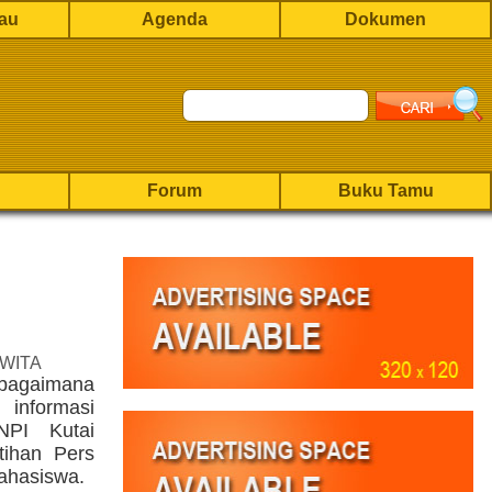
rau
Agenda
Dokumen
Forum
Buku Tamu
 WITA
 bagaimana
 informasi
NPI Kutai
tihan Pers
mahasiswa.