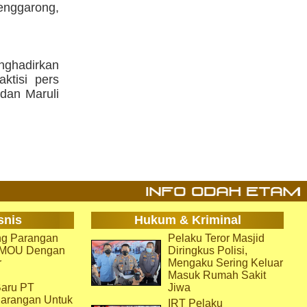
Tenggarong,
enghadirkan
ktisi pers
 dan Maruli
snis
Hukum & Kriminal
g Parangan
Pelaku Teror Masjid
i MOU Dengan
Diringkus Polisi,
r
Mengaku Sering Keluar
Masuk Rumah Sakit
aru PT
Jiwa
arangan Untuk
IRT Pelaku