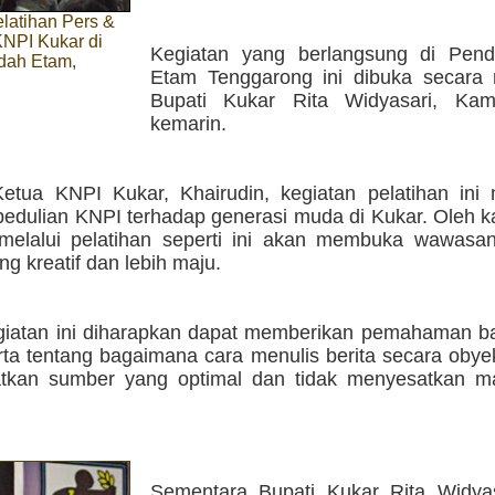
latihan Pers &
 KNPI Kukar di
Kegiatan yang berlangsung di Pen
dah Etam,
Etam Tenggarong ini dibuka secara 
g
Bupati Kukar Rita Widyasari, Kam
kemarin.
etua KNPI Kukar, Khairudin, kegiatan pelatihan ini
edulian KNPI terhadap generasi muda di Kukar. Oleh ka
melalui pelatihan seperti ini akan membuka wawasa
ang kreatif dan lebih maju.
giatan ini diharapkan dapat memberikan pemahaman b
rta tentang bagaimana cara menulis berita secara obye
kan sumber yang optimal dan tidak menyesatkan ma
Sementara Bupati Kukar Rita Widya