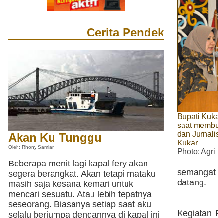
Cerita Pendek
Bupati Kuka
saat membu
dan Jurnali
Akan Ku Tunggu
Kukar
Oleh: Rhony Samlan
Photo
: Agri
Beberapa menit lagi kapal fery akan
semangat 
segera berangkat. Akan tetapi mataku
datang.
masih saja kesana kemari untuk
mencari sesuatu. Atau lebih tepatnya
seseorang. Biasanya setiap saat aku
Kegiatan P
selalu berjumpa dengannya di kapal ini