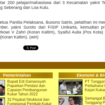
ekitar 200 pelajar/mahasiswa dari 3 Kecamatan yakni 
g Seberang dan Loa Kulu.
tua Panitia Pelaksana, Busono Satrio, pelatihan ini m
ber, yakni Suroto dari FISIP Unikarta, kemudian pra
rkowi V Zahri (Koran Kaltim), Syaiful Aulia (Pos Kota)
(Koran Kaltim). (
win
)
Pemerintahan
Ekonomi & Bi
Bupati Edi Damansyah
PT Tunggan
Paparkan Prestasi dan
Perbaharu
Capaian Pembangunan
Kejari Kuka
Kukar Tahun 2022
Semangat B
32 Pejabat Struktural dan
Tunggang P
Fungsional Pemkab Kukar