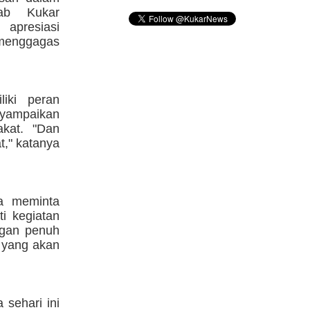
ab Kukar
 apresiasi
 menggagas
iki peran
nyampaikan
kat. "Dan
," katanya
ta meminta
i kegiatan
engan penuh
 yang akan
 sehari ini