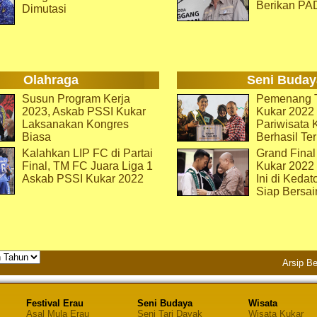
Berikan PA
Dimutasi
Olahraga
Seni Buday
Susun Program Kerja
Pemenang T
2023, Askab PSSI Kukar
Kukar 2022 
Laksanakan Kongres
Pariwisata 
Biasa
Berhasil Ter
Kalahkan LIP FC di Partai
Grand Final
Final, TM FC Juara Liga 1
Kukar 2022
Askab PSSI Kukar 2022
Ini di Kedat
Siap Bersai
Arsip Be
Festival Erau
Seni Budaya
Wisata
Asal Mula Erau
Seni Tari Dayak
Wisata Kukar