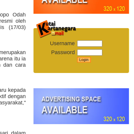
dopo Odah
resmi oleh
is (17/03)
Username
Password
 merupakan
rena itu ia
n dan cara
aru kepada
ktif dengan
syarakat,"
sari dalam