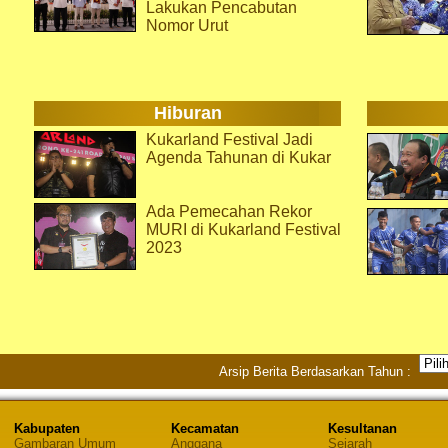
Lakukan Pencabutan
Nomor Urut
Hiburan
Kukarland Festival Jadi
Agenda Tahunan di Kukar
Ada Pemecahan Rekor
MURI di Kukarland Festival
2023
Arsip Berita Berdasarkan Tahun :
Kabupaten
Kecamatan
Kesultanan
Gambaran Umum
Anggana
Sejarah