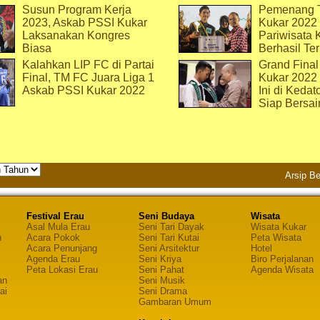
Susun Program Kerja
Pemenang T
2023, Askab PSSI Kukar
Kukar 2022 
Laksanakan Kongres
Pariwisata 
Biasa
Berhasil Ter
Kalahkan LIP FC di Partai
Grand Final
Final, TM FC Juara Liga 1
Kukar 2022
Askab PSSI Kukar 2022
Ini di Kedat
Siap Bersai
Arsip Be
Festival Erau
Seni Budaya
Wisata
Asal Mula Erau
Seni Tari Dayak
Wisata Kukar
n
Acara Pokok
Seni Tari Kutai
Peta Wisata
Acara Penunjang
Seni Arsitektur
Hotel
Agenda Erau
Seni Kriya
Biro Perjalanan
Peta Lokasi Erau
Seni Pahat
Agenda Wisata
an
Seni Musik
ai
Seni Drama
Gambaran Umum