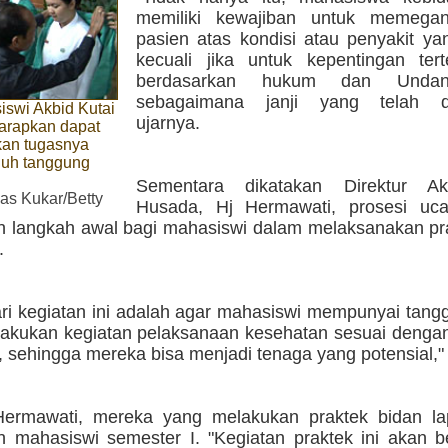
memiliki kewajiban untuk memegan
pasien atas kondisi atau penyakit yan
kecuali jika untuk kepentingan ter
berdasarkan hukum dan Undang
sebagaimana janji yang telah di
iswi Akbid Kutai
ujarnya.
arapkan dapat
an tugasnya
uh tanggung
Sementara dikatakan Direktur Ak
as Kukar/Betty
Husada, Hj Hermawati, prosesi ucap
 langkah awal bagi mahasiswi dalam melaksanakan prak
.
ari kegiatan ini adalah agar mahasiswi mempunyai tan
akukan kegiatan pelaksanaan kesehatan sesuai dengan 
 sehingga mereka bisa menjadi tenaga yang potensial," 
ermawati, mereka yang melakukan praktek bidan la
 mahasiswi semester I. "Kegiatan praktek ini akan b