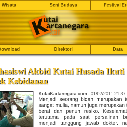
Wisata
Seni Budaya
Festival E
Download
Direktori
Data
hasiswi Akbid Kutai Husada Ikuti
ek Kebidanan
KutaiKartanegara.com
- 01/02/2011 21:37
Menjadi seorang bidan merupakan 
sangat mulia, namun juga merupakan 
berat dan penuh resiko. Keselama
terutama pada saat persalinan b
menjadi tanggung jawab dokter, n