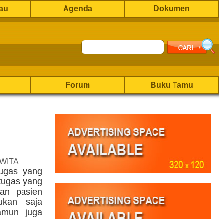
rau
Agenda
Dokumen
Forum
Buku Tamu
 WITA
tugas yang
tugas yang
tan pasien
ukan saja
amun juga