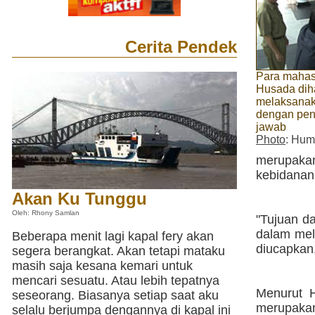
Cerita Pendek
Para mahas
Husada dih
melaksanak
dengan pen
jawab
Photo
: Hum
merupakan
kebidanan
Akan Ku Tunggu
Oleh: Rhony Samlan
"Tujuan d
dalam mel
Beberapa menit lagi kapal fery akan
diucapkan,
segera berangkat. Akan tetapi mataku
masih saja kesana kemari untuk
mencari sesuatu. Atau lebih tepatnya
Menurut H
seseorang. Biasanya setiap saat aku
merupakan
selalu berjumpa dengannya di kapal ini