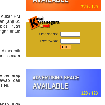
b Kukar HM
n janji 61
id) Kutai
ngan untuk
Username
Password
n Akademik
ung secara
e berharap
jawab dan
sien.
danan juga