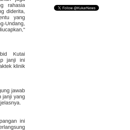
g rahasia
g diderita,
tentu yang
-Undang,
ucapkan,"
bid Kutai
 janji ini
tek klinik
ggung jawab
janji yang
jelasnya.
pangan ini
erlangsung