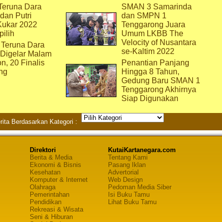
eruna Dara
SMAN 3 Samarinda
dan Putri
dan SMPN 1
Kukar 2022
Tenggarong Juara
pilih
Umum LKBB The
Velocity of Nusantara
 Teruna Dara
se-Kaltim 2022
 Digelar Malam
on, 20 Finalis
Penantian Panjang
ng
Hingga 8 Tahun,
Gedung Baru SMAN 1
Tenggarong Akhirnya
Siap Digunakan
rita Berdasarkan Kategori :
Direktori
KutaiKartanegara.com
Berita & Media
Tentang Kami
Ekonomi & Bisnis
Pasang Iklan
Kesehatan
Advertorial
Komputer & Internet
Web Design
Olahraga
Pedoman Media Siber
Pemerintahan
Isi Buku Tamu
Pendidikan
Lihat Buku Tamu
Rekreasi & Wisata
Seni & Hiburan