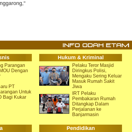
enggarong,"
snis
Hukum & Kriminal
g Parangan
Pelaku Teror Masjid
i MOU Dengan
Diringkus Polisi,
r
Mengaku Sering Keluar
Masuk Rumah Sakit
aru PT
Jiwa
arangan Untuk
IRT Pelaku
D Bagi Kukar
Pembakaran Rumah
Ditangkap Dalam
Perjalanan ke
Banjarmasin
a
Pendidikan