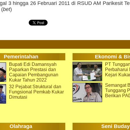
ggal 3 hingga 26 Februari 2011 di RSUD AM Parikesit T
 (
bet
)
Pemerintahan
Ekonomi & Bi
Bupati Edi Damansyah
PT Tunggan
Paparkan Prestasi dan
Perbaharu
Capaian Pembangunan
Kejari Kuka
Kukar Tahun 2022
Semangat B
32 Pejabat Struktural dan
Tunggang P
Fungsional Pemkab Kukar
Berikan PA
Dimutasi
Olahraga
Seni Buday