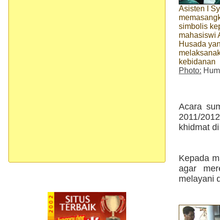
Asisten I S
memasangk
simbolis ke
mahasiswi 
Husada yan
melaksanak
kebidanan
Photo:
Huma
Acara sum
2011/2012
khidmat d
Kepada ma
agar mer
melayani 