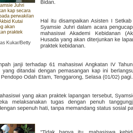
Bidan.
yamsie Juhri
an kap secara
pada perwakilan
Hal itu disampaikan Asisten I Setka
Akbid Kutai
g akan
Syamsie Juhri dalam acara pengucapa
an praktek
mahasiswi Akademi Kebidanan (Akb
Husada yang akan diterjunkan ke lapa
s Kukar/Betty
praktek kebidanan.
pah janji terhadap 61 mahasiswi Angkatan IV Tahu
 yang ditandai dengan pemasangan kap ini berlangs
i Pendopo Odah Etam, Tenggarong, Selasa (01/02) pagi.
hasiswi yang akan praktek lapangan tersebut, Syamsi
eka melaksanakan tugas dengan penuh tanggung
dengan sepenuh hati, tanpa memandang status sosial pa
"Tidak hanya itu, mahasiswa kebi