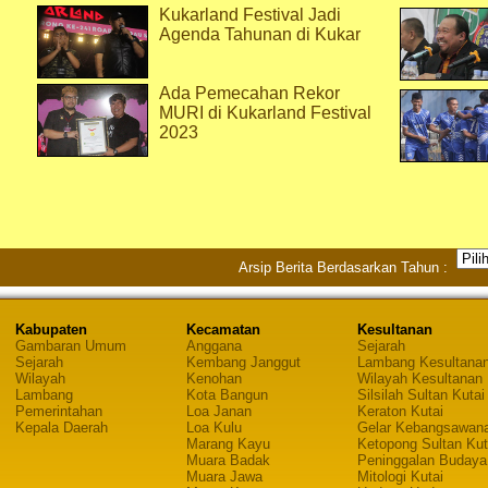
Kukarland Festival Jadi
Agenda Tahunan di Kukar
Ada Pemecahan Rekor
MURI di Kukarland Festival
2023
Arsip Berita Berdasarkan Tahun :
Kabupaten
Kecamatan
Kesultanan
Gambaran Umum
Anggana
Sejarah
Sejarah
Kembang Janggut
Lambang Kesultana
Wilayah
Kenohan
Wilayah Kesultanan
Lambang
Kota Bangun
Silsilah Sultan Kutai
Pemerintahan
Loa Janan
Keraton Kutai
Kepala Daerah
Loa Kulu
Gelar Kebangsawan
Marang Kayu
Ketopong Sultan Kut
Muara Badak
Peninggalan Budaya
Muara Jawa
Mitologi Kutai