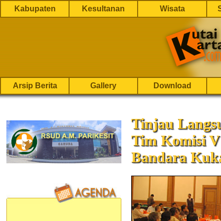
Kabupaten
Kesultanan
Wisata
Arsip Berita
Gallery
Download
Tinjau Langs
Tim Komisi 
Bandara Kuk