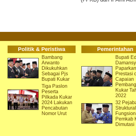
Politik & Peristiwa
Pemerintahan
Bambang
Bupati Ed
Arwanto
Damansy
Dikukuhkan
Paparka
Sebagai Pjs
Prestasi 
Bupati Kukar
Capaian
Pembang
Tiga Paslon
Kukar Ta
Peserta
2022
Pilkada Kukar
2024 Lakukan
32 Pejab
Pencabutan
Struktura
Nomor Urut
Fungsion
Pemkab 
Dimutasi