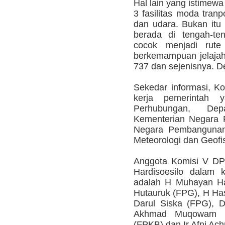
Hal lain yang istimewa
3 fasilitas moda tranp
dan udara. Bukan itu 
berada di tengah-te
cocok menjadi rute
berkemampuan jelajah
737 dan sejenisnya. D
Sekedar informasi, K
kerja pemerintah 
Perhubungan, De
Kementerian Negara 
Negara Pembangunan 
Meteorologi dan Geofi
Anggota Komisi V DP
Hardisoesilo dalam 
adalah H Muhayan Ha
Hutauruk (FPG), H Ha
Darul Siska (FPG), 
Akhmad Muqowam (
(FPKB) dan Ir Afni Ac