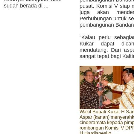
sudah berada di ...
pusat. Komisi V sia
juga akan mendes
Perhubungan untuk se
pembangunan Bandara 
"Kalau perlu sebagi
Kukar dapat dic
mendatang. Dari asp
sangat tepat bagi Kalt
Wakil Bupati Kukar H Sa
Aspar (kanan) menyerah
cinderamata kepada pim
rombongan Komisi V DP
H Hardisoesilo