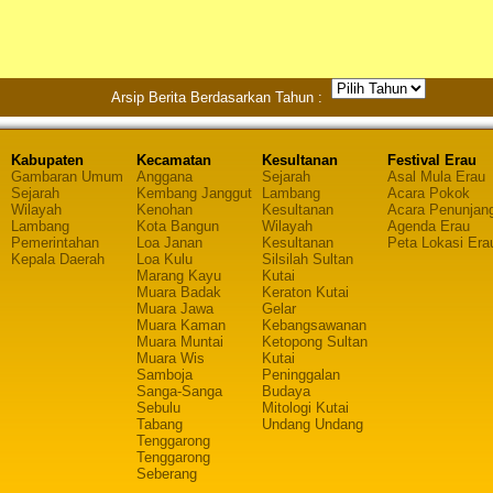
Arsip Berita Berdasarkan Tahun :
Kabupaten
Kecamatan
Kesultanan
Festival Erau
Gambaran Umum
Anggana
Sejarah
Asal Mula Erau
Sejarah
Kembang Janggut
Lambang
Acara Pokok
Wilayah
Kenohan
Kesultanan
Acara Penunjan
Lambang
Kota Bangun
Wilayah
Agenda Erau
Pemerintahan
Loa Janan
Kesultanan
Peta Lokasi Era
Kepala Daerah
Loa Kulu
Silsilah Sultan
Marang Kayu
Kutai
Muara Badak
Keraton Kutai
Muara Jawa
Gelar
Muara Kaman
Kebangsawanan
Muara Muntai
Ketopong Sultan
Muara Wis
Kutai
Samboja
Peninggalan
Sanga-Sanga
Budaya
Sebulu
Mitologi Kutai
Tabang
Undang Undang
Tenggarong
Tenggarong
Seberang