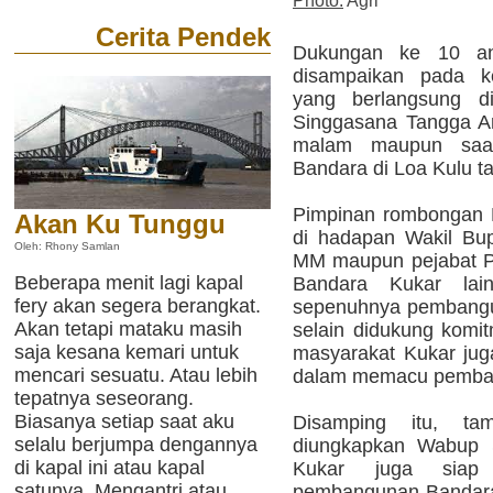
Photo:
Agri
Cerita Pendek
Dukungan ke 10 a
disampaikan pada k
yang berlangsung d
Singgasana Tangga Ar
malam maupun saat
Bandara di Loa Kulu ta
Pimpinan rombongan 
Akan Ku Tunggu
di hadapan Wakil Bu
Oleh: Rhony Samlan
MM maupun pejabat Pe
Beberapa menit lagi kapal
Bandara Kukar lai
fery akan segera berangkat.
sepenuhnya pembangu
Akan tetapi mataku masih
selain didukung komi
saja kesana kemari untuk
masyarakat Kukar jug
mencari sesuatu. Atau lebih
dalam memacu pemban
tepatnya seseorang.
Biasanya setiap saat aku
Disamping itu, ta
selalu berjumpa dengannya
diungkapkan Wabup 
di kapal ini atau kapal
Kukar juga siap 
satunya. Mengantri atau
pembangunan Bandara 