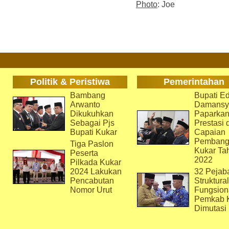
Photo
: Joe
Politik & Peristiwa
Pemerintahan
Bambang
Bupati Ed
Arwanto
Damansy
Dikukuhkan
Paparka
Sebagai Pjs
Prestasi 
Bupati Kukar
Capaian
Pembang
Tiga Paslon
Kukar Ta
Peserta
2022
Pilkada Kukar
2024 Lakukan
32 Pejab
Pencabutan
Struktura
Nomor Urut
Fungsion
Pemkab 
Dimutasi