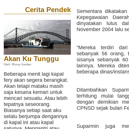
Cerita Pendek
Sementara dikataka
Kepegawaian Daer
dinyatakan lulus da
November 2004 lalu s
"Mereka terdiri dar
sebanyak 56 orang, 
Akan Ku Tunggu
sisanya sebanyak 60 
lainnya. Mereka dit
Oleh: Rhony Samlan
beberapa dinas/instansi
Beberapa menit lagi kapal
fery akan segera berangkat.
Akan tetapi mataku masih
Ditambahkan Supar
saja kesana kemari untuk
terhitung mulai tan
mencari sesuatu. Atau lebih
dengan demikian me
tepatnya seseorang.
CPNSD sejak bulan Fe
Biasanya setiap saat aku
selalu berjumpa dengannya
di kapal ini atau kapal
Suparmin juga m
satunya. Mengantri atau