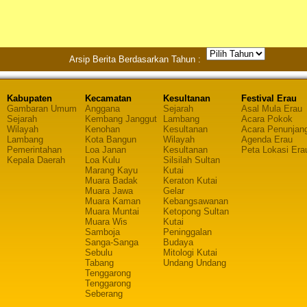
Arsip Berita Berdasarkan Tahun :
Kabupaten
Kecamatan
Kesultanan
Festival Erau
Gambaran Umum
Anggana
Sejarah
Asal Mula Erau
Sejarah
Kembang Janggut
Lambang
Acara Pokok
Wilayah
Kenohan
Kesultanan
Acara Penunjan
Lambang
Kota Bangun
Wilayah
Agenda Erau
Pemerintahan
Loa Janan
Kesultanan
Peta Lokasi Era
Kepala Daerah
Loa Kulu
Silsilah Sultan
Marang Kayu
Kutai
Muara Badak
Keraton Kutai
Muara Jawa
Gelar
Muara Kaman
Kebangsawanan
Muara Muntai
Ketopong Sultan
Muara Wis
Kutai
Samboja
Peninggalan
Sanga-Sanga
Budaya
Sebulu
Mitologi Kutai
Tabang
Undang Undang
Tenggarong
Tenggarong
Seberang