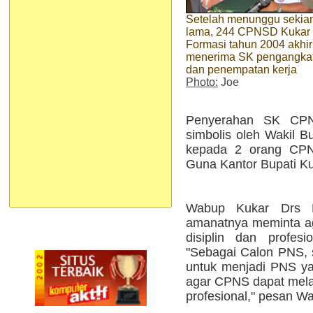
Setelah menunggu sekia
lama, 244 CPNSD Kukar
Formasi tahun 2004 akhi
menerima SK pengangka
dan penempatan kerja
Photo:
Joe
Penyerahan SK CPNS
simbolis oleh Wakil B
kepada 2 orang CPN
Guna Kantor Bupati Ku
Wabup Kukar Drs 
amanatnya meminta a
disiplin dan profes
"Sebagai Calon PNS, 
untuk menjadi PNS yan
agar CPNS dapat mela
profesional," pesan W