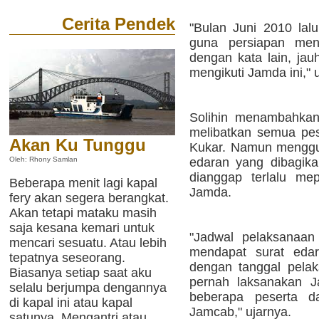
Cerita Pendek
"Bulan Juni 2010 lal
guna persiapan me
dengan kata lain, jau
mengikuti Jamda ini,"
Solihin menambahkan 
melibatkan semua pes
Akan Ku Tunggu
Kukar. Namun menggu
edaran yang dibagika
Oleh: Rhony Samlan
dianggap terlalu me
Beberapa menit lagi kapal
Jamda.
fery akan segera berangkat.
Akan tetapi mataku masih
saja kesana kemari untuk
"Jadwal pelaksanaan
mencari sesuatu. Atau lebih
mendapat surat edar
tepatnya seseorang.
dengan tanggal pelak
Biasanya setiap saat aku
pernah laksanakan Ja
selalu berjumpa dengannya
beberapa peserta d
di kapal ini atau kapal
Jamcab," ujarnya.
satunya. Mengantri atau