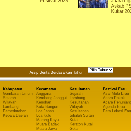
Festival 2023
Juara Lig
Askab P
Kukar 20
Arsip Berita Berdasarkan Tahun :
Kabupaten
Kecamatan
Kesultanan
Festival Erau
Gambaran Umum
Anggana
Sejarah
Asal Mula Erau
Sejarah
Kembang Janggut
Lambang
Acara Pokok
Wilayah
Kenohan
Kesultanan
Acara Penunjan
Lambang
Kota Bangun
Wilayah
Agenda Erau
Pemerintahan
Loa Janan
Kesultanan
Peta Lokasi Era
Kepala Daerah
Loa Kulu
Silsilah Sultan
Marang Kayu
Kutai
Muara Badak
Keraton Kutai
Muara Jawa
Gelar