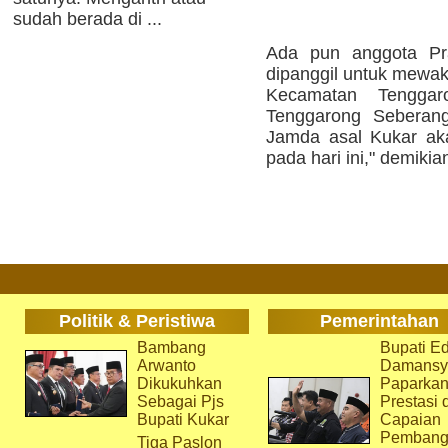
sudah berada di ...
Ada pun anggota Pr
dipanggil untuk mewaki
Kecamatan Tengga
Tenggarong Seberan
Jamda asal Kukar ak
pada hari ini," demikia
Politik & Peristiwa
Pemerintahan
Bambang
Bupati Ed
Arwanto
Damansy
Dikukuhkan
Paparka
Sebagai Pjs
Prestasi 
Bupati Kukar
Capaian
Pembang
Tiga Paslon