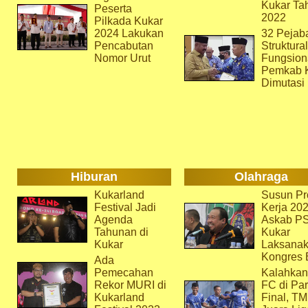
Kukar Ta
Peserta
2022
Pilkada Kukar
2024 Lakukan
32 Pejab
Pencabutan
Struktura
Nomor Urut
Fungsion
Pemkab 
Dimutasi
Hiburan
Olahraga
Kukarland
Susun Pr
Festival Jadi
Kerja 202
Agenda
Askab P
Tahunan di
Kukar
Kukar
Laksana
Kongres 
Ada
Pemecahan
Kalahkan
Rekor MURI di
FC di Par
Kukarland
Final, T