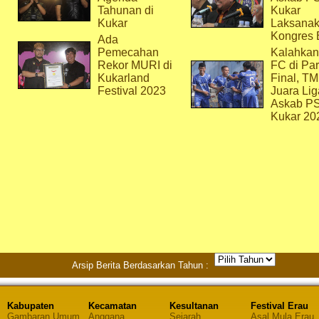
Tahunan di
Kukar
Kukar
Laksana
Kongres 
Ada
Pemecahan
Kalahkan
Rekor MURI di
FC di Par
Kukarland
Final, T
Festival 2023
Juara Lig
Askab P
Kukar 20
Arsip Berita Berdasarkan Tahun :
Kabupaten
Kecamatan
Kesultanan
Festival Erau
Gambaran Umum
Anggana
Sejarah
Asal Mula Erau