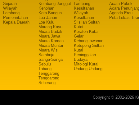
Sejarah
Kembang Janggut
Lambang
Acara Pokok
Wilayah
Kenohan
Kesultanan
Acara Penunjan
Lambang
Kota Bangun
Wilayah
Agenda Erau
Pemerintahan
Loa Janan
Kesultanan
Peta Lokasi Era
Kepala Daerah
Loa Kulu
Silsilah Sultan
Marang Kayu
Kutai
Muara Badak
Keraton Kutai
Muara Jawa
Gelar
Muara Kaman
Kebangsawanan
Muara Muntai
Ketopong Sultan
Muara Wis
Kutai
Samboja
Peninggalan
Sanga-Sanga
Budaya
Sebulu
Mitologi Kutai
Tabang
Undang Undang
Tenggarong
Tenggarong
Seberang
Copyright © 2001-2026 Ku