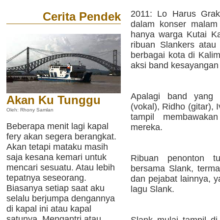
2011: Lo Harus Grak
Cerita Pendek
dalam konser malam 
hanya warga Kutai Kar
ribuan Slankers atau
berbagai kota di Kali
aksi band kesayangan
Apalagi band yang 
Akan Ku Tunggu
(vokal), Ridho (gitar),
Oleh: Rhony Samlan
tampil membawakan
Beberapa menit lagi kapal
mereka.
fery akan segera berangkat.
Akan tetapi mataku masih
saja kesana kemari untuk
Ribuan penonton t
mencari sesuatu. Atau lebih
bersama Slank, terma
tepatnya seseorang.
dan pejabat lainnya, 
Biasanya setiap saat aku
lagu Slank.
selalu berjumpa dengannya
di kapal ini atau kapal
satunya. Mengantri atau