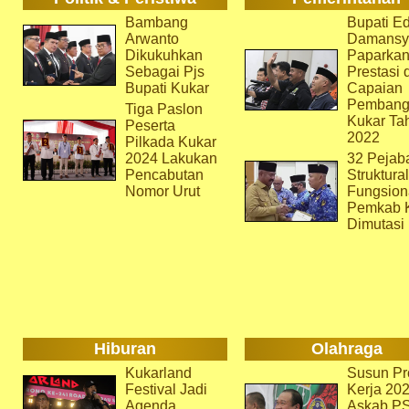
Bambang
Bupati Ed
Arwanto
Damansy
Dikukuhkan
Paparka
Sebagai Pjs
Prestasi 
Bupati Kukar
Capaian
Pembang
Tiga Paslon
Kukar Ta
Peserta
2022
Pilkada Kukar
2024 Lakukan
32 Pejab
Pencabutan
Struktura
Nomor Urut
Fungsion
Pemkab 
Dimutasi
Hiburan
Olahraga
Kukarland
Susun Pr
Festival Jadi
Kerja 202
Agenda
Askab P