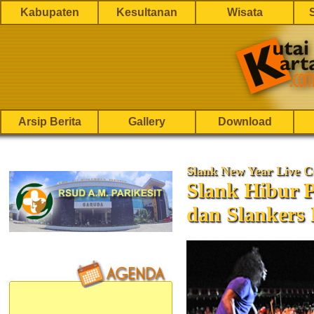
Kabupaten
Kesultanan
Wisata
Arsip Berita
Gallery
Download
Slank New Year Live C
Slank Hibur 
dan Slankers