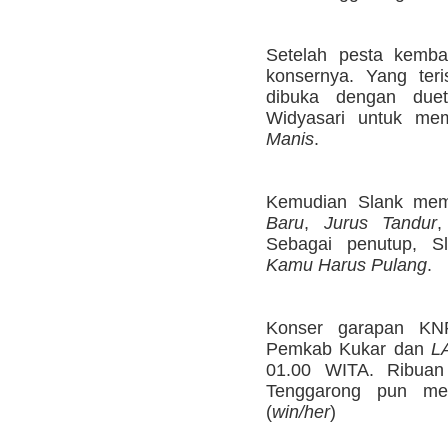
Setelah pesta kemba
konsernya. Yang teri
dibuka dengan due
Widyasari untuk me
Manis
.
Kemudian Slank me
Baru
,
Jurus Tandur
Sebagai penutup, S
Kamu Harus Pulang
.
Konser garapan KN
Pemkab Kukar dan
L
01.00 WITA. Ribuan
Tenggarong pun mem
(
win/her
)