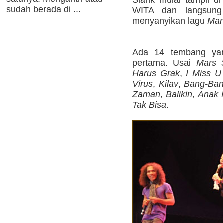
Slank mulai tampil di
sudah berada di ...
WITA dan langsung
menyanyikan lagu
Mar
Ada 14 tembang yan
pertama. Usai
Mars 
Harus Grak
,
I Miss U
Virus
,
Kilav
,
Bang-Ban
Zaman
,
Balikin
,
Anak 
Tak Bisa
.