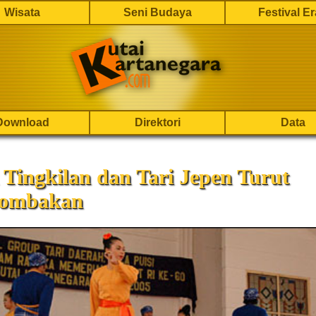
Wisata
Seni Budaya
Festival E
Download
Direktori
Data
Tingkilan dan Tari Jepen Turut
lombakan