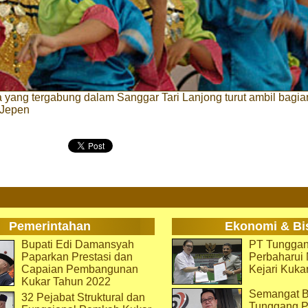
 yang tergabung dalam Sanggar Tari Lanjong turut ambil bagi
 Jepen
Pemerintahan
Ekonomi & Bi
Bupati Edi Damansyah
PT Tunggan
Paparkan Prestasi dan
Perbaharu
Capaian Pembangunan
Kejari Kuka
Kukar Tahun 2022
Semangat B
32 Pejabat Struktural dan
Tunggang P