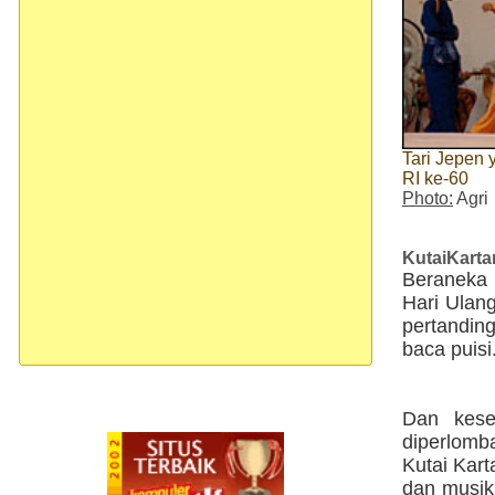
Tari Jepen
RI ke-60
Photo:
Agri
KutaiKart
Beraneka
Hari Ulan
pertanding
baca puisi
Dan kese
diperlom
Kutai Kart
dan musik