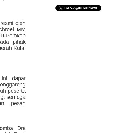
resmi oleh
achroel MM
n II Pemkab
ada pihak
aerah Kutai
ini dapat
enggarong
ruh peserta
ng, semoga
ian pesan
Lomba Drs