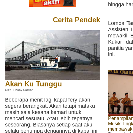
hingga har
Cerita Pendek
Lomba Tar
Assisten
mewakili 
Kukar da
panitia y
ini.
Akan Ku Tunggu
Oleh: Rhony Samlan
Beberapa menit lagi kapal fery akan
segera berangkat. Akan tetapi mataku
masih saja kesana kemari untuk
mencari sesuatu. Atau lebih tepatnya
Penampilan
Musik Tingk
seseorang. Biasanya setiap saat aku
membawakan
selalu berjumpa dengannya di kapal ini