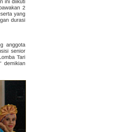
ini diikuti
mbawakan 2
eserta yang
gan durasi
ng anggota
sisi senior
Lomba Tari
" demikian