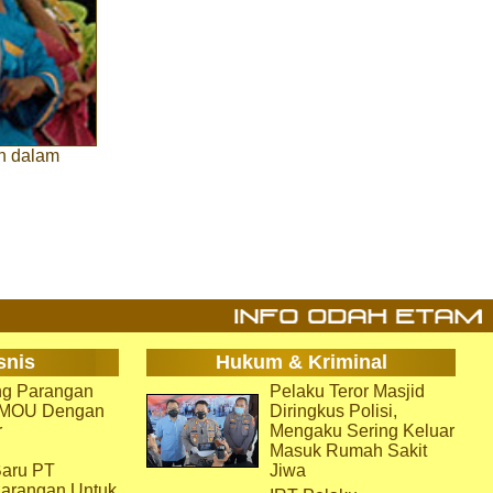
an dalam
snis
Hukum & Kriminal
g Parangan
Pelaku Teror Masjid
i MOU Dengan
Diringkus Polisi,
r
Mengaku Sering Keluar
Masuk Rumah Sakit
aru PT
Jiwa
arangan Untuk