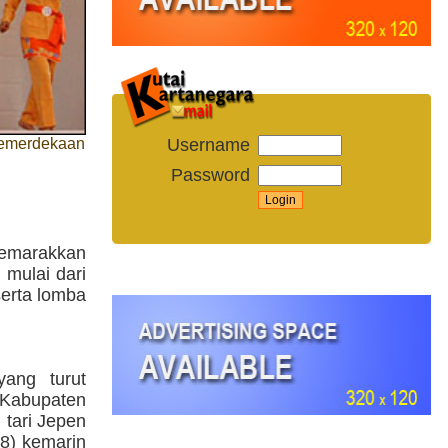
Kemerdekaan
Username
Password
yemarakkan
mulai dari
serta lomba
ang turut
 Kabupaten
 tari Jepen
08) kemarin