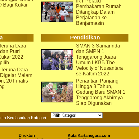
IRT Pelaku
D Bagi Kukar
Pembakaran Rumah
Ditangkap Dalam
Perjalanan ke
Banjarmasin
a
Pendidikan
eruna Dara
SMAN 3 Samarinda
dan Putri
dan SMPN 1
Kukar 2022
Tenggarong Juara
pilih
Umum LKBB The
Velocity of Nusantara
 Teruna Dara
se-Kaltim 2022
 Digelar Malam
on, 20 Finalis
Penantian Panjang
ng
Hingga 8 Tahun,
Gedung Baru SMAN 1
Tenggarong Akhirnya
Siap Digunakan
rita Berdasarkan Kategori :
Direktori
KutaiKartanegara.com