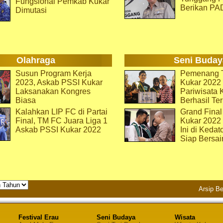
Fungsional Pemkab Kukar
Berikan PA
Dimutasi
Olahraga
Seni Buday
Susun Program Kerja
Pemenang T
2023, Askab PSSI Kukar
Kukar 2022 
Laksanakan Kongres
Pariwisata 
Biasa
Berhasil Ter
Kalahkan LIP FC di Partai
Grand Final
Final, TM FC Juara Liga 1
Kukar 2022
Askab PSSI Kukar 2022
Ini di Kedat
Siap Bersai
Arsip Be
Festival Erau
Seni Budaya
Wisata