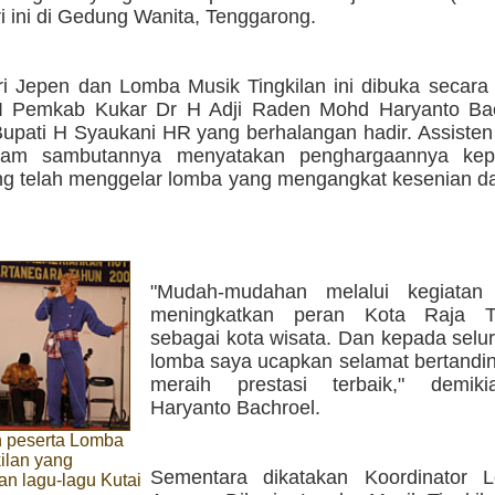
i ini di Gedung Wanita, Tenggarong.
i Jepen dan Lomba Musik Tingkilan ini dibuka secara 
 II Pemkab Kukar Dr H Adji Raden Mohd Haryanto B
Bupati H Syaukani HR yang berhalangan hadir. Assiste
lam sambutannya menyatakan penghargaannya kep
ang telah menggelar lomba yang mengangkat kesenian d
"Mudah-mudahan melalui kegiatan 
meningkatkan peran Kota Raja T
sebagai kota wisata. Dan kepada selu
lomba saya ucapkan selamat bertandi
meraih prestasi terbaik," demik
Haryanto Bachroel.
 peserta Lomba
ilan yang
Sementara dikatakan Koordinator 
 lagu-lagu Kutai