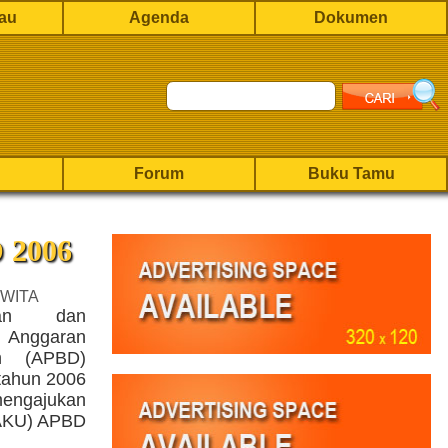
rau
Agenda
Dokumen
Forum
Buku Tamu
 2006
 WITA
kan dan
 Anggaran
h (APBD)
tahun 2006
ngajukan
AKU) APBD