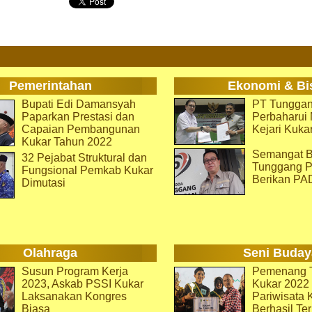
Pemerintahan
Ekonomi & Bi
Bupati Edi Damansyah
PT Tunggan
Paparkan Prestasi dan
Perbaharu
Capaian Pembangunan
Kejari Kuka
Kukar Tahun 2022
Semangat B
32 Pejabat Struktural dan
Tunggang P
Fungsional Pemkab Kukar
Berikan PA
Dimutasi
Olahraga
Seni Buday
Susun Program Kerja
Pemenang T
2023, Askab PSSI Kukar
Kukar 2022 
Laksanakan Kongres
Pariwisata 
Biasa
Berhasil Ter