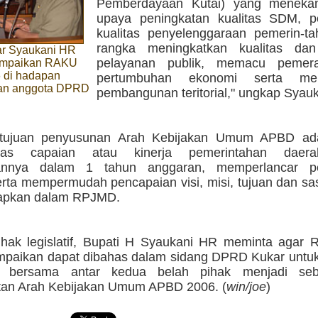
Pemberdayaan Kutai) yang meneka
upaya peningkatan kualitas SDM, p
kualitas penyelenggaraan pemerin-t
rangka meningkatkan kualitas dan
ar Syaukani HR
pelayanan publik, memacu pemer
ampaikan RAKU
 di hadapan
pertumbuhan ekonomi serta men
an anggota DPRD
pembangunan teritorial," ungkap Syauk
tujuan penyusunan Arah Kebijakan Umum APBD ada
las capaian atau kinerja pemerintahan daera
annya dalam 1 tahun anggaran, memperlancar p
ta mempermudah pencapaian visi, misi, tujuan dan sa
etapkan dalam RPJMD.
hak legislatif, Bupati H Syaukani HR meminta agar
ampaikan dapat dibahas dalam sidang DPRD Kukar untu
ti bersama antar kedua belah pihak menjadi se
an Arah Kebijakan Umum APBD 2006. (
win/joe
)