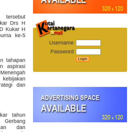
tersebut
ukar Drs H
D Kukar H
purna ke-5
Username
Password
n tahapan
n aspirasi
 Menengah
kebijakan
rategi dan
ar tahun
m Gerbang
gan dan