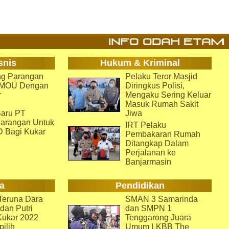
snis
Hukum & Kriminal
g Parangan
Pelaku Teror Masjid
i MOU Dengan
Diringkus Polisi,
r
Mengaku Sering Keluar
Masuk Rumah Sakit
aru PT
Jiwa
arangan Untuk
IRT Pelaku
D Bagi Kukar
Pembakaran Rumah
Ditangkap Dalam
Perjalanan ke
Banjarmasin
a
Pendidikan
eruna Dara
SMAN 3 Samarinda
dan Putri
dan SMPN 1
Kukar 2022
Tenggarong Juara
pilih
Umum LKBB The