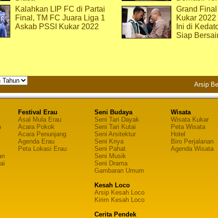
Kalahkan LIP FC di Partai
Grand Final
Final, TM FC Juara Liga 1
Kukar 2022
Askab PSSI Kukar 2022
Ini di Kedat
Siap Bersai
Arsip Be
Festival Erau
Seni Budaya
Wisata
Asal Mula Erau
Seni Tari Dayak
Wisata Kukar
n
Acara Pokok
Seni Tari Kutai
Peta Wisata
Acara Penunjang
Seni Arsitektur
Hotel
Agenda Erau
Seni Kriya
Biro Perjalanan
Peta Lokasi Erau
Seni Pahat
Agenda Wisata
an
Seni Musik
ai
Seni Drama
Gambaran Umum
Kesah Loco
Arsip Kesah Loco
Kirim Kesah Loco
Cerita Pendek