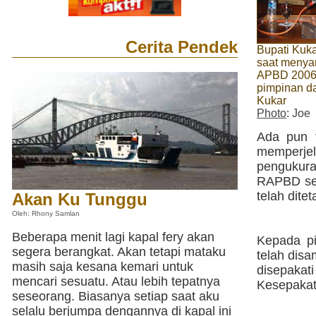
Cerita Pendek
Bupati Kuk
saat meny
APBD 2006
pimpinan d
Kukar
Photo
: Joe
Ada pun 
memperje
pengukur
RAPBD ser
telah dit
Akan Ku Tunggu
Oleh: Rhony Samlan
Beberapa menit lagi kapal fery akan
Kepada pi
segera berangkat. Akan tetapi mataku
telah dis
masih saja kesana kemari untuk
disepaka
mencari sesuatu. Atau lebih tepatnya
Kesepakat
seseorang. Biasanya setiap saat aku
selalu berjumpa dengannya di kapal ini