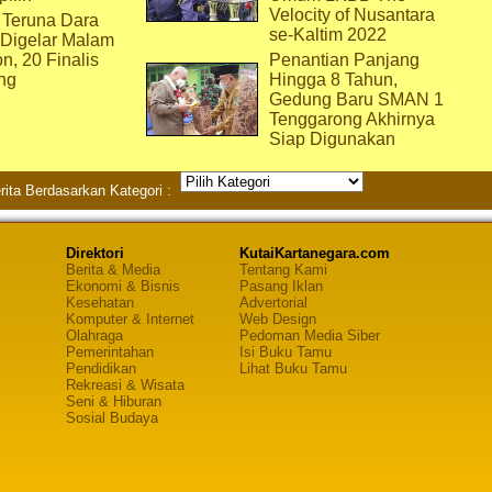
Velocity of Nusantara
 Teruna Dara
se-Kaltim 2022
 Digelar Malam
on, 20 Finalis
Penantian Panjang
ng
Hingga 8 Tahun,
Gedung Baru SMAN 1
Tenggarong Akhirnya
Siap Digunakan
rita Berdasarkan Kategori :
Direktori
KutaiKartanegara.com
Berita & Media
Tentang Kami
Ekonomi & Bisnis
Pasang Iklan
Kesehatan
Advertorial
Komputer & Internet
Web Design
Olahraga
Pedoman Media Siber
Pemerintahan
Isi Buku Tamu
Pendidikan
Lihat Buku Tamu
Rekreasi & Wisata
Seni & Hiburan
Sosial Budaya