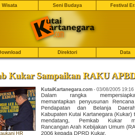
Wisata
Seni Budaya
Festival E
Download
Direktori
Data
b Kukar Sampaikan RAKU APBD
KutaiKartanegara.com
- 03/08/2005 19:16
Dalam rangka mempersiap
memantapkan penyusunan Rencana
Pendapatan dan Belanja Daera
Kabupaten Kutai Kartanegara (Kukar) 
mendatang, Pemkab Kukar me
Rancangan Arah Kebijakan Umum (R
2006 kepada DPRD Kukar.
yaukani HR