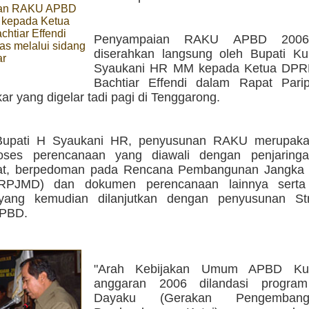
an RAKU APBD
 kepada Ketua
htiar Effendi
Penyampaian RAKU APBD 2006 
as melalui sidang
diserahkan langsung oleh Bupati K
r
Syaukani HR MM kepada Ketua DPR
Bachtiar Effendi dalam Rapat Pari
 yang digelar tadi pagi di Tenggarong.
Bupati H Syaukani HR, penyusunan RAKU merupaka
oses perencanaan yang diawali dengan penjaringa
at, berpedoman pada Rencana Pembangunan Jangka
RPJMD) dan dokumen perencanaan lainnya serta 
 yang kemudian dilanjutkan dengan penyusunan St
APBD.
"Arah Kebijakan Umum APBD Kuk
anggaran 2006 dilandasi progra
Dayaku (Gerakan Pengemban