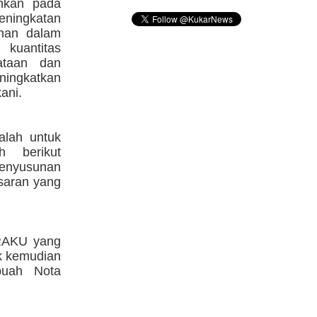
nkan pada
eningkatan
ahan dalam
 kuantitas
ataan dan
ingkatkan
ani.
lah untuk
h berikut
enyusunan
saran yang
 RAKU yang
k kemudian
buah Nota