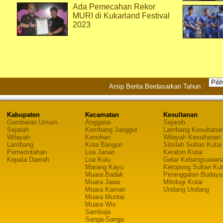
Ada Pemecahan Rekor
MURI di Kukarland Festival
2023
Arsip Berita Berdasarkan Tahun :
Kabupaten
Kecamatan
Kesultanan
Gambaran Umum
Anggana
Sejarah
Sejarah
Kembang Janggut
Lambang Kesultana
Wilayah
Kenohan
Wilayah Kesultanan
Lambang
Kota Bangun
Silsilah Sultan Kutai
Pemerintahan
Loa Janan
Keraton Kutai
Kepala Daerah
Loa Kulu
Gelar Kebangsawan
Marang Kayu
Ketopong Sultan Kut
Muara Badak
Peninggalan Budaya
Muara Jawa
Mitologi Kutai
Muara Kaman
Undang Undang
Muara Muntai
Muara Wis
Samboja
Sanga-Sanga