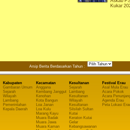
Askab P
Kukar 20
Arsip Berita Berdasarkan Tahun :
Kabupaten
Kecamatan
Kesultanan
Festival Erau
Gambaran Umum
Anggana
Sejarah
Asal Mula Erau
Sejarah
Kembang Janggut
Lambang
Acara Pokok
Wilayah
Kenohan
Kesultanan
Acara Penunjan
Lambang
Kota Bangun
Wilayah
Agenda Erau
Pemerintahan
Loa Janan
Kesultanan
Peta Lokasi Era
Kepala Daerah
Loa Kulu
Silsilah Sultan
Marang Kayu
Kutai
Muara Badak
Keraton Kutai
Muara Jawa
Gelar
Muara Kaman
Kebangsawanan