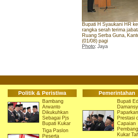
Bupati H Syaukani HR k
rangka serah terima jaba
Ruang Serba Guna, Kanto
(01/08) pagi
Photo
: Jaya
Politik & Peristiwa
Pemerintahan
Bambang
Bupati Ed
Arwanto
Damansy
Dikukuhkan
Paparka
Sebagai Pjs
Prestasi 
Bupati Kukar
Capaian
Pembang
Tiga Paslon
Kukar Ta
Peserta