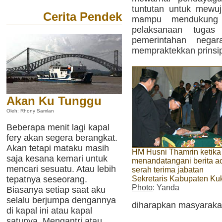
tuntutan untuk mewuj
Cerita Pendek
mampu mendukung 
pelaksanaan tugas
pemerintahan neg
mempraktekkan prinsip
Akan Ku Tunggu
Oleh: Rhony Samlan
Beberapa menit lagi kapal
fery akan segera berangkat.
Akan tetapi mataku masih
HM Husni Thamrin ketika
saja kesana kemari untuk
menandatangani berita a
mencari sesuatu. Atau lebih
serah terima jabatan
tepatnya seseorang.
Sekretaris Kabupaten Ku
Photo
: Yanda
Biasanya setiap saat aku
selalu berjumpa dengannya
diharapkan masyaraka
di kapal ini atau kapal
satunya. Mengantri atau