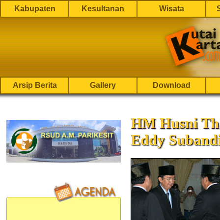
Kabupaten
Kesultanan
Wisata
Arsip Berita
Gallery
Download
HM Husni Th
Eddy Suband