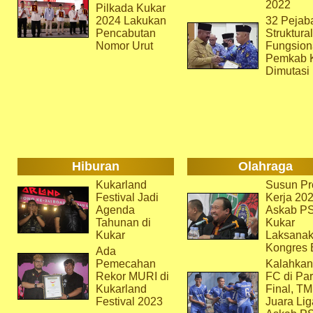
2022
Pilkada Kukar
2024 Lakukan
32 Pejab
Pencabutan
Struktura
Nomor Urut
Fungsion
Pemkab 
Dimutasi
Hiburan
Olahraga
Kukarland
Susun Pr
Festival Jadi
Kerja 202
Agenda
Askab P
Tahunan di
Kukar
Kukar
Laksana
Kongres 
Ada
Pemecahan
Kalahkan
Rekor MURI di
FC di Par
Kukarland
Final, T
Festival 2023
Juara Lig