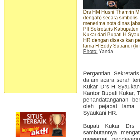
Drs HM Husni Thamrin 
(tengah) secara simbolis
menerima nota dinas jab
Plt Sekretaris Kabupaten
Kukar dari Bupati H Syau
HR dengan disaksikan pe
lama H Eddy Subandi (kir
Photo:
Yanda
Pergantian Sekretari
dalam acara serah ter
Kukar Drs H Syaukan
Kantor Bupati Kukar, 
penandatanganan ber
oleh pejabat lama
Syaukani HR.
Bupati Kukar Dr
sambutannya mengata
mewarnai pendayagu