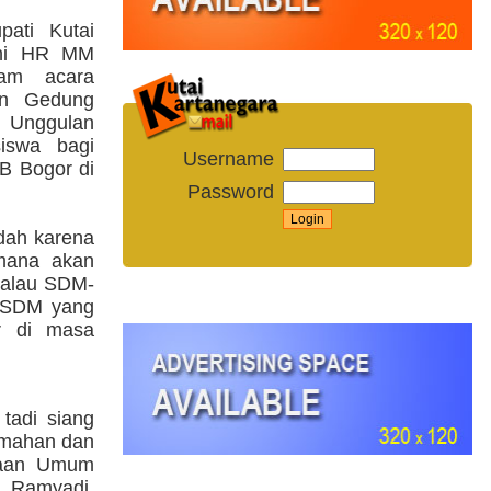
pati Kutai
ani HR MM
lam acara
an Gedung
Unggulan
iswa bagi
Username
B Bogor di
Password
ndah karena
imana akan
kalau SDM-
n SDM yang
ar di masa
tadi siang
umahan dan
jaan Umum
i Ramyadi,