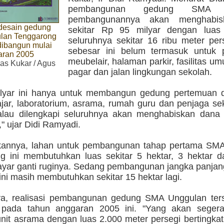
pembangunan gedung SMA U
pembangunannya akan menghabis
 desain gedung
sekitar Rp 95 milyar dengan luas
lan Tenggarong
seluruhnya sekitar 16 ribu meter per
dibangun mulai
sebesar ini belum termasuk untuk
aran 2005
meubelair, halaman parkir, fasilitas u
as Kukar / Agus
pagar dan jalan lingkungan sekolah.
lyar ini hanya untuk membangun gedung pertemuan d
ajar, laboratorium, asrama, rumah guru dan penjaga se
alau dilengkapi seluruhnya akan menghabiskan dana 
," ujar Didi Ramyadi.
kannya, lahan untuk pembangunan tahap pertama SM
g ini membutuhkan luas sekitar 5 hektar, 3 hektar da
ayar ganti ruginya. Sedang pembangunan jangka panja
ni masih membutuhkan sekitar 15 hektar lagi.
a, realisasi pembangunan gedung SMA Unggulan ter
n pada tahun anggaran 2005 ini. "Yang akan seger
unit asrama dengan luas 2.000 meter persegi bertingka