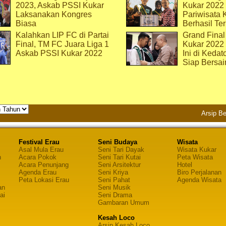
2023, Askab PSSI Kukar
Kukar 2022 
Laksanakan Kongres
Pariwisata 
Biasa
Berhasil Ter
Kalahkan LIP FC di Partai
Grand Final
Final, TM FC Juara Liga 1
Kukar 2022
Askab PSSI Kukar 2022
Ini di Kedat
Siap Bersai
Arsip Be
Festival Erau
Seni Budaya
Wisata
Asal Mula Erau
Seni Tari Dayak
Wisata Kukar
n
Acara Pokok
Seni Tari Kutai
Peta Wisata
Acara Penunjang
Seni Arsitektur
Hotel
Agenda Erau
Seni Kriya
Biro Perjalanan
Peta Lokasi Erau
Seni Pahat
Agenda Wisata
an
Seni Musik
ai
Seni Drama
Gambaran Umum
Kesah Loco
Arsip Kesah Loco