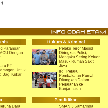
e
)
snis
Hukum & Kriminal
g Parangan
Pelaku Teror Masjid
i MOU Dengan
Diringkus Polisi,
r
Mengaku Sering Keluar
Masuk Rumah Sakit
aru PT
Jiwa
arangan Untuk
IRT Pelaku
D Bagi Kukar
Pembakaran Rumah
Ditangkap Dalam
Perjalanan ke
Banjarmasin
a
Pendidikan
eruna Dara
SMAN 3 Samarinda