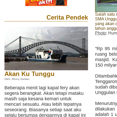
Salah satu
Cerita Pendek
SMA Unggu
yang akan 
tahun angg
Photo
: Hum
"Rp 95 mi
ruang bel
masjid. K
150 milyar
Akan Ku Tunggu
Ditambah
Oleh: Rhony Samlan
Tenggaron
sudah dib
Beberapa menit lagi kapal fery akan
Unggulan i
segera berangkat. Akan tetapi mataku
masih saja kesana kemari untuk
Menurutny
mencari sesuatu. Atau lebih tepatnya
dilakuka
seseorang. Biasanya setiap saat aku
adalah 1 
selalu berjumpa dengannya di kapal ini