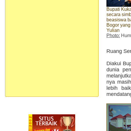
Bupati Kuk
secara sim
beasiswa b
Bogor yang 
Yulian
Photo:
Huma
Ruang Ser
Diakui Bu
dunia pen
melanjutk
nya masih
lebih ba
mendatang 