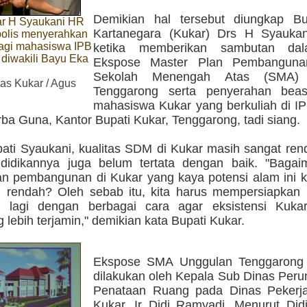
Demikian hal tersebut diungkap Bu
ar H Syaukani HR
Kartanegara (Kukar) Drs H Syauk
bolis menyerahkan
agi mahasiswa IPB
ketika memberikan sambutan da
diwakili Bayu Eka
Ekspose Master Plan Pembangun
Sekolah Menengah Atas (SMA) 
s Kukar / Agus
Tenggarong serta penyerahan beas
mahasiswa Kukar yang berkuliah di IP
ba Guna, Kantor Bupati Kukar, Tenggarong, tadi siang.
pati Syaukani, kualitas SDM di Kukar masih sangat re
didikannya juga belum tertata dengan baik. "Baga
an pembangunan di Kukar yang kaya potensi alam ini 
 rendah? Oleh sebab itu, kita harus mempersiapka
ik lagi dengan berbagai cara agar eksistensi Kuk
lebih terjamin," demikian kata Bupati Kukar.
Ekspose SMA Unggulan Tenggarong 
dilakukan oleh Kepala Sub Dinas Per
Penataan Ruang pada Dinas Peker
Kukar, Ir Didi Ramyadi. Menurut Did