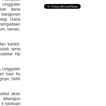
nggulan
kan dana
 bangunan
segi. Dana
 pengadaan
mum, taman,
an kantor,
kolah serta
sekitar Rp
A Unggulan
ri luas itu
ngnya, SMA
sebut akan
a dibangun
t 4 bantuan