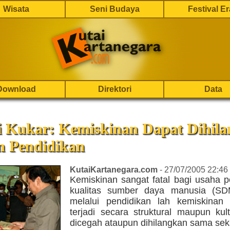
Wisata
Seni Budaya
Festival E
Download
Direktori
Data
i Kukar: Kemiskinan Dapat Dihil
n Pendidikan
KutaiKartanegara.com
- 27/07/2005 22:46
Kemiskinan sangat fatal bagi usaha p
kualitas sumber daya manusia (SD
melalui pendidikan lah kemiskinan
terjadi secara struktural maupun kul
dicegah ataupun dihilangkan sama seka