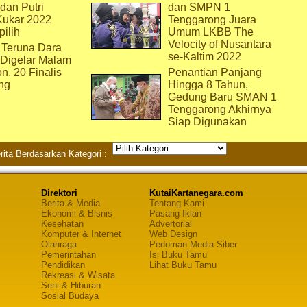
dan Putri
dan SMPN 1
Kukar 2022
Tenggarong Juara
pilih
Umum LKBB The
Velocity of Nusantara
 Teruna Dara
se-Kaltim 2022
 Digelar Malam
on, 20 Finalis
Penantian Panjang
ng
Hingga 8 Tahun,
Gedung Baru SMAN 1
Tenggarong Akhirnya
Siap Digunakan
rita Berdasarkan Kategori :
Direktori
KutaiKartanegara.com
Berita & Media
Tentang Kami
Ekonomi & Bisnis
Pasang Iklan
Kesehatan
Advertorial
Komputer & Internet
Web Design
Olahraga
Pedoman Media Siber
Pemerintahan
Isi Buku Tamu
Pendidikan
Lihat Buku Tamu
Rekreasi & Wisata
Seni & Hiburan
Sosial Budaya