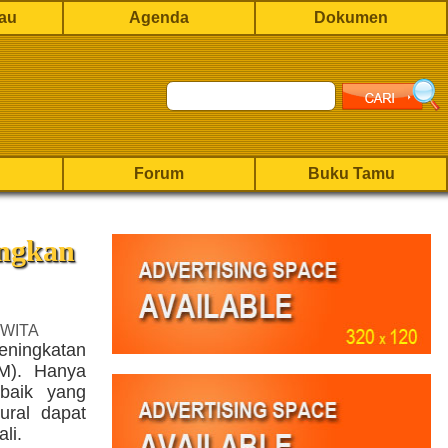
rau
Agenda
Dokumen
Forum
Buku Tamu
angkan
 WITA
eningkatan
M). Hanya
 baik yang
tural dapat
li.