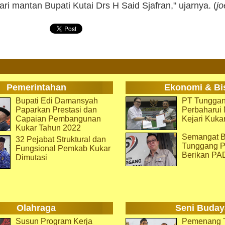
ari mantan Bupati Kutai Drs H Said Sjafran," ujarnya. (
jo
Pemerintahan
Ekonomi & Bi
Bupati Edi Damansyah
PT Tunggan
Paparkan Prestasi dan
Perbaharu
Capaian Pembangunan
Kejari Kuka
Kukar Tahun 2022
Semangat B
32 Pejabat Struktural dan
Tunggang P
Fungsional Pemkab Kukar
Berikan PA
Dimutasi
Olahraga
Seni Buday
Susun Program Kerja
Pemenang T