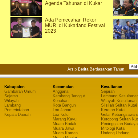
Agenda Tahunan di Kukar
Ada Pemecahan Rekor
MURI di Kukarland Festival
2023
Arsip Berita Berdasarkan Tahun :
Kabupaten
Kecamatan
Kesultanan
Gambaran Umum
Anggana
Sejarah
Sejarah
Kembang Janggut
Lambang Kesultana
Wilayah
Kenohan
Wilayah Kesultanan
Lambang
Kota Bangun
Silsilah Sultan Kutai
Pemerintahan
Loa Janan
Keraton Kutai
Kepala Daerah
Loa Kulu
Gelar Kebangsawan
Marang Kayu
Ketopong Sultan Kut
Muara Badak
Peninggalan Budaya
Muara Jawa
Mitologi Kutai
Muara Kaman
Undang Undang
Muara Muntai