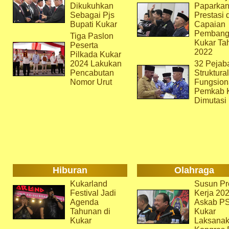
Dikukuhkan
Paparka
Sebagai Pjs
Prestasi 
Bupati Kukar
Capaian
Pembang
Tiga Paslon
Kukar Ta
Peserta
2022
Pilkada Kukar
2024 Lakukan
32 Pejab
Pencabutan
Struktura
Nomor Urut
Fungsion
Pemkab 
Dimutasi
Hiburan
Olahraga
Kukarland
Susun Pr
Festival Jadi
Kerja 202
Agenda
Askab P
Tahunan di
Kukar
Kukar
Laksana