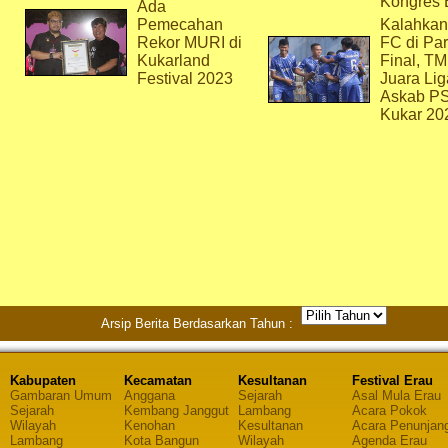
Kongres 
Ada
Pemecahan
Kalahkan
Rekor MURI di
FC di Par
Kukarland
Final, T
Festival 2023
Juara Lig
Askab P
Kukar 20
Arsip Berita Berdasarkan Tahun :
Kabupaten
Kecamatan
Kesultanan
Festival Erau
Gambaran Umum
Anggana
Sejarah
Asal Mula Erau
Sejarah
Kembang Janggut
Lambang
Acara Pokok
Wilayah
Kenohan
Kesultanan
Acara Penunjan
Lambang
Kota Bangun
Wilayah
Agenda Erau