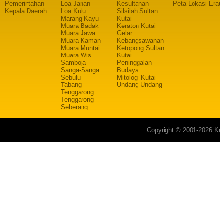
Pemerintahan
Loa Janan
Kesultanan
Peta Lokasi Era
Kepala Daerah
Loa Kulu
Silsilah Sultan
Marang Kayu
Kutai
Muara Badak
Keraton Kutai
Muara Jawa
Gelar
Muara Kaman
Kebangsawanan
Muara Muntai
Ketopong Sultan
Muara Wis
Kutai
Samboja
Peninggalan
Sanga-Sanga
Budaya
Sebulu
Mitologi Kutai
Tabang
Undang Undang
Tenggarong
Tenggarong
Seberang
Copyright © 2001-2026 Ku