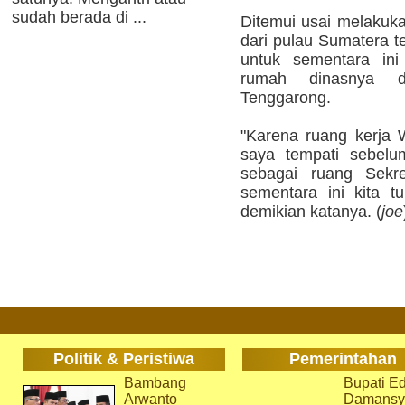
sudah berada di ...
Ditemui usai melaku
dari pulau Sumatera 
untuk sementara ini
rumah dinasnya d
Tenggarong.
"Karena ruang kerja W
saya tempati sebelu
sebagai ruang Sekre
sementara ini kita t
demikian katanya. (
joe
Politik & Peristiwa
Pemerintahan
Bambang
Bupati Ed
Arwanto
Damansy