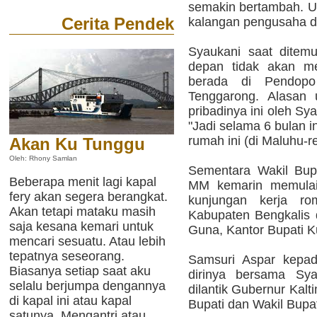
semakin bertambah. U
Cerita Pendek
kalangan pengusaha d
Syaukani saat ditem
depan tidak akan m
berada di Pendop
Tenggarong. Alasan 
pribadinya ini oleh Sya
"Jadi selama 6 bulan i
rumah ini (di Maluhu-re
Akan Ku Tunggu
Oleh: Rhony Samlan
Sementara Wakil Bup
Beberapa menit lagi kapal
MM kemarin memulai 
fery akan segera berangkat.
kunjungan kerja r
Akan tetapi mataku masih
Kabupaten Bengkalis
saja kesana kemari untuk
Guna, Kantor Bupati K
mencari sesuatu. Atau lebih
tepatnya seseorang.
Samsuri Aspar kepa
Biasanya setiap saat aku
dirinya bersama Sya
selalu berjumpa dengannya
dilantik Gubernur Kal
di kapal ini atau kapal
Bupati dan Wakil Bupa
satunya. Mengantri atau