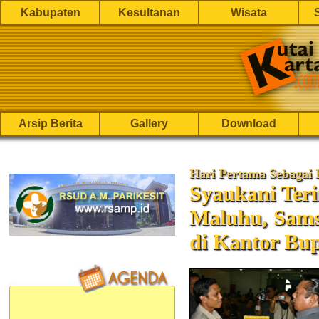
Kabupaten
Kesultanan
Wisata
Arsip Berita
Gallery
Download
Hari Pertama Sebagai 
Syaukani Ter
Maluhu, Sams
di Kantor Bup