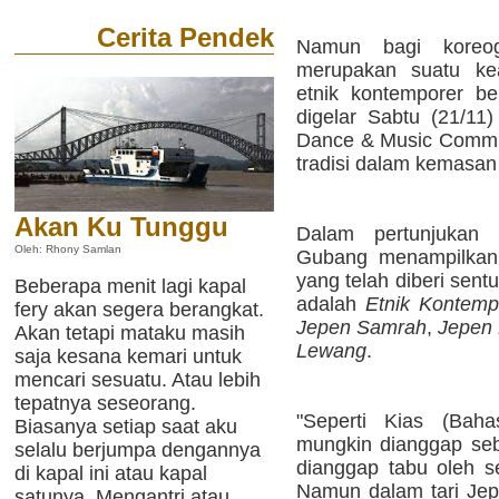
Cerita Pendek
Namun bagi koreogr
merupakan suatu kea
etnik kontemporer be
digelar Sabtu (21/1
Dance & Music Commun
tradisi dalam kemasan
Akan Ku Tunggu
Dalam pertunjuka
Oleh: Rhony Samlan
Gubang menampilkan 6
yang telah diberi sen
Beberapa menit lagi kapal
adalah
Etnik Kontemp
fery akan segera berangkat.
Jepen Samrah
,
Jepen
Akan tetapi mataku masih
Lewang
.
saja kesana kemari untuk
mencari sesuatu. Atau lebih
tepatnya seseorang.
"Seperti Kias (Baha
Biasanya setiap saat aku
mungkin dianggap seb
selalu berjumpa dengannya
dianggap tabu oleh se
di kapal ini atau kapal
Namun dalam tari Jepen
satunya. Mengantri atau