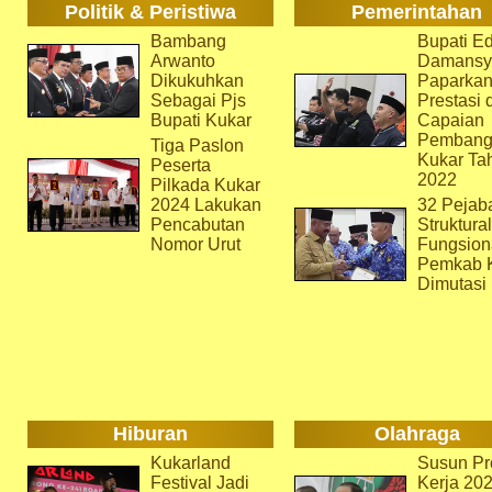
Politik & Peristiwa
Pemerintahan
Bambang
Bupati Ed
Arwanto
Damansy
Dikukuhkan
Paparka
Sebagai Pjs
Prestasi 
Bupati Kukar
Capaian
Pembang
Tiga Paslon
Kukar Ta
Peserta
2022
Pilkada Kukar
2024 Lakukan
32 Pejab
Pencabutan
Struktura
Nomor Urut
Fungsion
Pemkab 
Dimutasi
Hiburan
Olahraga
Kukarland
Susun Pr
Festival Jadi
Kerja 202