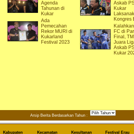
Agenda
Askab P
Tahunan di
Kukar
Kukar
Laksana
Kongres 
Ada
Pemecahan
Kalahkan
Rekor MURI di
FC di Par
Kukarland
Final, T
Festival 2023
Juara Lig
Askab P
Kukar 20
Arsip Berita Berdasarkan Tahun :
Kabupaten
Kecamatan
Kesultanan
Festival Erau