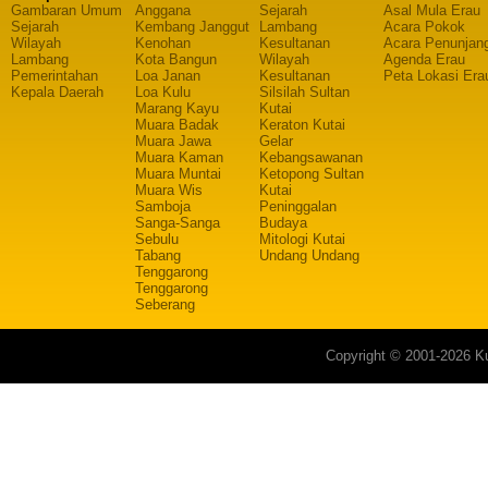
Gambaran Umum
Anggana
Sejarah
Asal Mula Erau
Sejarah
Kembang Janggut
Lambang
Acara Pokok
Wilayah
Kenohan
Kesultanan
Acara Penunjan
Lambang
Kota Bangun
Wilayah
Agenda Erau
Pemerintahan
Loa Janan
Kesultanan
Peta Lokasi Era
Kepala Daerah
Loa Kulu
Silsilah Sultan
Marang Kayu
Kutai
Muara Badak
Keraton Kutai
Muara Jawa
Gelar
Muara Kaman
Kebangsawanan
Muara Muntai
Ketopong Sultan
Muara Wis
Kutai
Samboja
Peninggalan
Sanga-Sanga
Budaya
Sebulu
Mitologi Kutai
Tabang
Undang Undang
Tenggarong
Tenggarong
Seberang
Copyright © 2001-2026 Ku