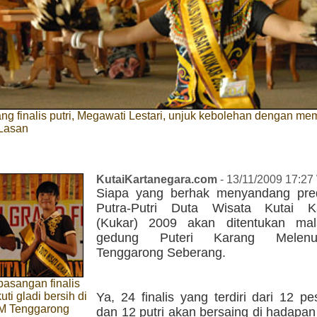
ng finalis putri, Megawati Lestari, unjuk kebolehan dengan 
 Lasan
KutaiKartanegara.com
- 13/11/2009 17:27
Siapa yang berhak menyandang pred
Putra-Putri Duta Wisata Kutai Ka
(Kukar) 2009 akan ditentukan mal
gedung Puteri Karang Melen
Tenggarong Seberang.
pasangan finalis
ti gladi bersih di
Ya, 24 finalis yang terdiri dari 12 pe
M Tenggarong
dan 12 putri akan bersaing di hadapan