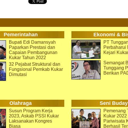
Pemerintahan
Ekonomi & Bi
Bupati Edi Damansyah
PT Tunggan
Paparkan Prestasi dan
Perbaharu
Capaian Pembangunan
Kejari Kuka
Kukar Tahun 2022
Semangat B
32 Pejabat Struktural dan
Tunggang P
Fungsional Pemkab Kukar
Berikan PA
Dimutasi
Olahraga
Seni Buday
Susun Program Kerja
Pemenang T
2023, Askab PSSI Kukar
Kukar 2022 
Laksanakan Kongres
Pariwisata 
Biasa
Berhasil Ter