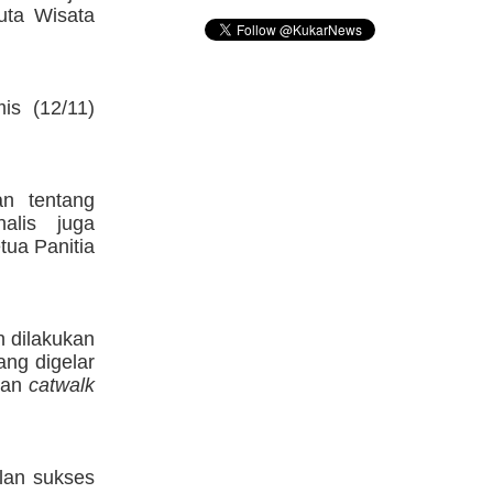
uta Wisata
is (12/11)
an tentang
nalis juga
tua Panitia
h dilakukan
ang digelar
 dan
catwalk
alan sukses