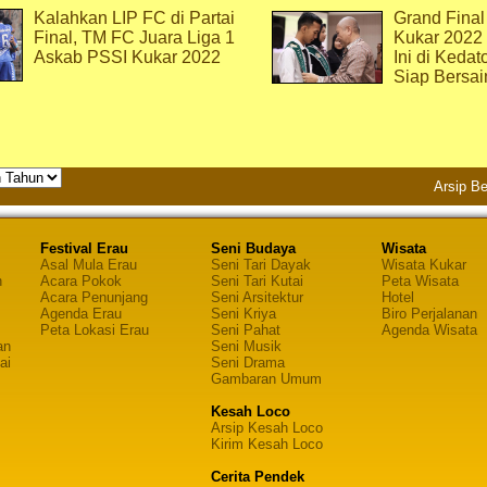
Kalahkan LIP FC di Partai
Grand Final
Final, TM FC Juara Liga 1
Kukar 2022
Askab PSSI Kukar 2022
Ini di Kedat
Siap Bersai
Arsip Be
Festival Erau
Seni Budaya
Wisata
Asal Mula Erau
Seni Tari Dayak
Wisata Kukar
n
Acara Pokok
Seni Tari Kutai
Peta Wisata
Acara Penunjang
Seni Arsitektur
Hotel
Agenda Erau
Seni Kriya
Biro Perjalanan
Peta Lokasi Erau
Seni Pahat
Agenda Wisata
an
Seni Musik
ai
Seni Drama
Gambaran Umum
Kesah Loco
Arsip Kesah Loco
Kirim Kesah Loco
Cerita Pendek