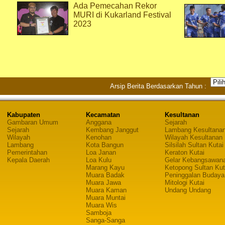
Ada Pemecahan Rekor
MURI di Kukarland Festival
2023
Arsip Berita Berdasarkan Tahun :
Kabupaten
Kecamatan
Kesultanan
Gambaran Umum
Anggana
Sejarah
Sejarah
Kembang Janggut
Lambang Kesultana
Wilayah
Kenohan
Wilayah Kesultanan
Lambang
Kota Bangun
Silsilah Sultan Kutai
Pemerintahan
Loa Janan
Keraton Kutai
Kepala Daerah
Loa Kulu
Gelar Kebangsawan
Marang Kayu
Ketopong Sultan Kut
Muara Badak
Peninggalan Budaya
Muara Jawa
Mitologi Kutai
Muara Kaman
Undang Undang
Muara Muntai
Muara Wis
Samboja
Sanga-Sanga