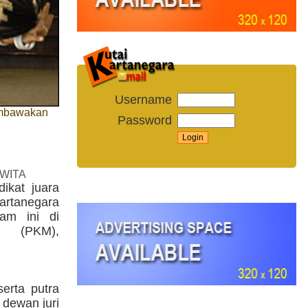
Username
membawakan
Password
 WITA
ikat juara
rtanegara
am ini di
u (PKM),
serta putra
 dewan juri