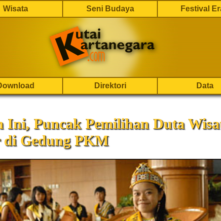
Wisata
Seni Budaya
Festival E
Download
Direktori
Data
 Ini, Puncak Pemilihan Duta Wisa
 di Gedung PKM