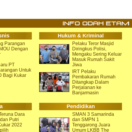
snis
Hukum & Kriminal
g Parangan
Pelaku Teror Masjid
i MOU Dengan
Diringkus Polisi,
r
Mengaku Sering Keluar
Masuk Rumah Sakit
aru PT
Jiwa
arangan Untuk
IRT Pelaku
D Bagi Kukar
Pembakaran Rumah
Ditangkap Dalam
Perjalanan ke
Banjarmasin
a
Pendidikan
eruna Dara
SMAN 3 Samarinda
dan Putri
dan SMPN 1
Kukar 2022
Tenggarong Juara
pilih
Umum LKBB The