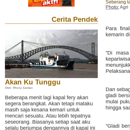
Seberang ta
Photo:
Agri
Cerita Pendek
Para fina
kemarin d
"Di masa 
kepariwi
menunjukk
Pelaksana
Akan Ku Tunggu
Oleh: Rhony Samlan
Dan sebaga
gladi ber
Beberapa menit lagi kapal fery akan
mulai puku
segera berangkat. Akan tetapi mataku
hingga s
masih saja kesana kemari untuk
mencari sesuatu. Atau lebih tepatnya
seseorang. Biasanya setiap saat aku
"Gladi ber
selalu berjumpa dengannya di kapal ini