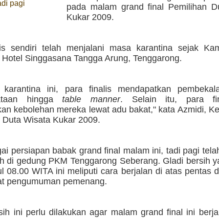
di pagi
pada malam grand final Pemilihan D
Kukar 2009.
lis sendiri telah menjalani masa karantina sejak Kam
i Hotel Singgasana Tangga Arung, Tenggarong.
karantina ini, para finalis mendapatkan pembekal
sataan hingga
table manner
. Selain itu, para fi
an kebolehan mereka lewat adu bakat," kata Azmidi, Ke
 Duta Wisata Kukar 2009.
i persiapan babak grand final malam ini, tadi pagi tela
sih di gedung PKM Tenggarong Seberang. Gladi bersih y
l 08.00 WITA ini meliputi cara berjalan di atas pentas
aat pengumuman pemenang.
sih ini perlu dilakukan agar malam grand final ini berj