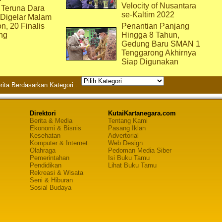
Velocity of Nusantara
 Teruna Dara
se-Kaltim 2022
 Digelar Malam
on, 20 Finalis
Penantian Panjang
ng
Hingga 8 Tahun,
Gedung Baru SMAN 1
Tenggarong Akhirnya
Siap Digunakan
rita Berdasarkan Kategori :
Direktori
KutaiKartanegara.com
Berita & Media
Tentang Kami
Ekonomi & Bisnis
Pasang Iklan
Kesehatan
Advertorial
Komputer & Internet
Web Design
Olahraga
Pedoman Media Siber
Pemerintahan
Isi Buku Tamu
Pendidikan
Lihat Buku Tamu
Rekreasi & Wisata
Seni & Hiburan
Sosial Budaya