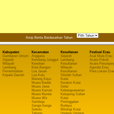
Arsip Berita Berdasarkan Tahun :
Kabupaten
Kecamatan
Kesultanan
Festival Erau
Gambaran Umum
Anggana
Sejarah
Asal Mula Erau
Sejarah
Kembang Janggut
Lambang
Acara Pokok
Wilayah
Kenohan
Kesultanan
Acara Penunjan
Lambang
Kota Bangun
Wilayah
Agenda Erau
Pemerintahan
Loa Janan
Kesultanan
Peta Lokasi Era
Kepala Daerah
Loa Kulu
Silsilah Sultan
Marang Kayu
Kutai
Muara Badak
Keraton Kutai
Muara Jawa
Gelar
Muara Kaman
Kebangsawanan
Muara Muntai
Ketopong Sultan
Muara Wis
Kutai
Samboja
Peninggalan
Sanga-Sanga
Budaya
Sebulu
Mitologi Kutai
Tabang
Undang Undang