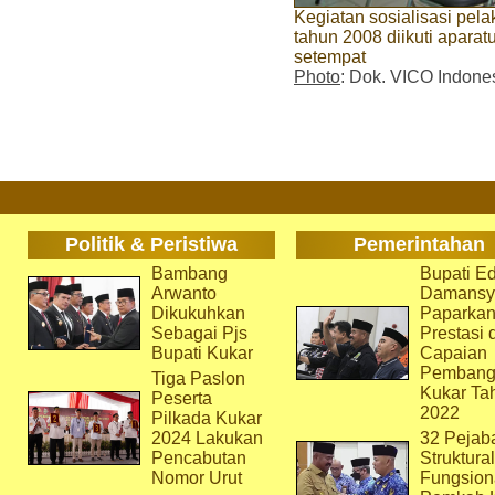
Kegiatan sosialisasi pe
tahun 2008 diikuti aparat
setempat
Photo
: Dok. VICO Indone
Politik & Peristiwa
Pemerintahan
Bambang
Bupati Ed
Arwanto
Damansy
Dikukuhkan
Paparka
Sebagai Pjs
Prestasi 
Bupati Kukar
Capaian
Pembang
Tiga Paslon
Kukar Ta
Peserta
2022
Pilkada Kukar
2024 Lakukan
32 Pejab
Pencabutan
Struktura
Nomor Urut
Fungsion