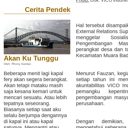
Photo:
Dok. VICO Indone
Cerita Pendek
Hal tersebut disampa
External Relations Su
menggelar Sosial
Pengembangan Mas
perangkat desa dan t
Kecamatan Muara Badak
Akan Ku Tunggu
Oleh: Rhony Samlan
Menurut Fauzan, kegiat
Beberapa menit lagi kapal
setiap tahun ini me
fery akan segera berangkat.
akuntabilitas VICO I
Akan tetapi mataku masih
pemangku kepenti
saja kesana kemari untuk
pengembangan masyar
mencari sesuatu. Atau lebih
perusahaan.
tepatnya seseorang.
Biasanya setiap saat aku
selalu berjumpa dengannya
Dengan demikian, 
di kapal ini atau kapal
mengetahui seberapa 
satunya. Mengantri atau