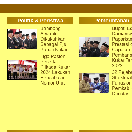
Politik & Peristiwa
Pemerintahan
Bambang
Bupati Ed
Arwanto
Damansy
Dikukuhkan
Paparka
Sebagai Pjs
Prestasi 
Bupati Kukar
Capaian
Pembang
Tiga Paslon
Kukar Ta
Peserta
2022
Pilkada Kukar
2024 Lakukan
32 Pejab
Pencabutan
Struktura
Nomor Urut
Fungsion
Pemkab 
Dimutasi