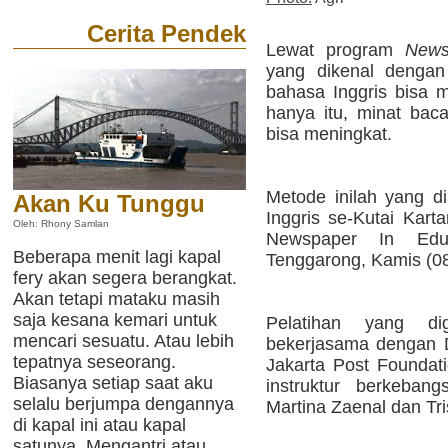
Cerita Pendek
Lewat program
News
yang dikenal dengan
bahasa Inggris bisa 
hanya itu, minat bac
bisa meningkat.
Metode inilah yang d
Akan Ku Tunggu
Inggris se-Kutai Kar
Oleh: Rhony Samlan
Newspaper In Edu
Beberapa menit lagi kapal
Tenggarong, Kamis (08/
fery akan segera berangkat.
Akan tetapi mataku masih
saja kesana kemari untuk
Pelatihan yang d
mencari sesuatu. Atau lebih
bekerjasama dengan 
tepatnya seseorang.
Jakarta Post Foundat
Biasanya setiap saat aku
instruktur berkeban
selalu berjumpa dengannya
Martina Zaenal dan Tri
di kapal ini atau kapal
satunya. Mengantri atau