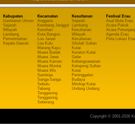
Kabupaten
Kecamatan
Kesultanan
Festival Erau
Gambaran Umum
Anggana
Sejarah
Asal Mula Erau
Sejarah
Kembang Janggut
Lambang
Acara Pokok
Wilayah
Kenohan
Kesultanan
Acara Penunjan
Lambang
Kota Bangun
Wilayah
Agenda Erau
Pemerintahan
Loa Janan
Kesultanan
Peta Lokasi Era
Kepala Daerah
Loa Kulu
Silsilah Sultan
Marang Kayu
Kutai
Muara Badak
Keraton Kutai
Muara Jawa
Gelar
Muara Kaman
Kebangsawanan
Muara Muntai
Ketopong Sultan
Muara Wis
Kutai
Samboja
Peninggalan
Sanga-Sanga
Budaya
Sebulu
Mitologi Kutai
Tabang
Undang Undang
Tenggarong
Tenggarong
Seberang
Copyright © 2001-2026 Ku