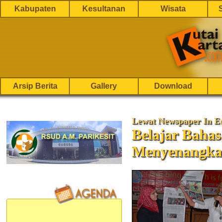
Kabupaten
Kesultanan
Wisata
Arsip Berita
Gallery
Download
Lewat Newspaper In E
Belajar Bahas
Menyenangk