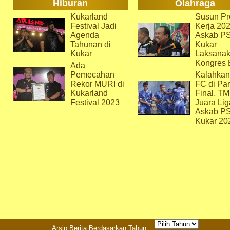
Hiburan
Olahraga
Kukarland
Susun Pr
Festival Jadi
Kerja 202
Agenda
Askab P
Tahunan di
Kukar
Kukar
Laksana
Kongres 
Ada
Pemecahan
Kalahkan
Rekor MURI di
FC di Par
Kukarland
Final, T
Festival 2023
Juara Lig
Askab P
Kukar 20
Arsip Berita Berdasarkan Tahun :