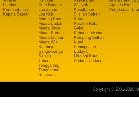
Wilayah
Kenohan
Kesultanan
Acara Penunjan
Lambang
Kota Bangun
Wilayah
Agenda Erau
Pemerintahan
Loa Janan
Kesultanan
Peta Lokasi Era
Kepala Daerah
Loa Kulu
Silsilah Sultan
Marang Kayu
Kutai
Muara Badak
Keraton Kutai
Muara Jawa
Gelar
Muara Kaman
Kebangsawanan
Muara Muntai
Ketopong Sultan
Muara Wis
Kutai
Samboja
Peninggalan
Sanga-Sanga
Budaya
Sebulu
Mitologi Kutai
Tabang
Undang Undang
Tenggarong
Tenggarong
Seberang
Copyright © 2001-2026 Ku