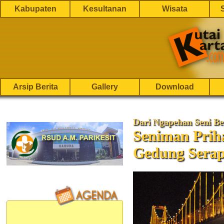
Kabupaten
Kesultanan
Wisata
Arsip Berita
Gallery
Download
Dari Ngapehan Seni Be
Seniman Prih
Gedung Sera