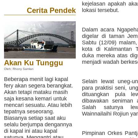
kejelasan apakah aka
Cerita Pendek
lokasi tersebut.
Dalam acara Ngapeha
digelar di taman Jem
Sabtu (12/09) malam,
kota di Kalimantan 
duka mereka atas dig
Akan Ku Tunggu
menjadi wadah berkes
Oleh: Rhony Samlan
Beberapa menit lagi kapal
Selain lewat uneg-u
fery akan segera berangkat.
para praktisi seni, un
Akan tetapi mataku masih
dituangkan pula l
saja kesana kemari untuk
dibawakan seniman a
mencari sesuatu. Atau lebih
Salah satunya lewa
tepatnya seseorang.
Wainnailaihi Rojiun ya
Biasanya setiap saat aku
selalu berjumpa dengannya
di kapal ini atau kapal
Pimpinan Orkes Pantj
satunya. Mengantri atau