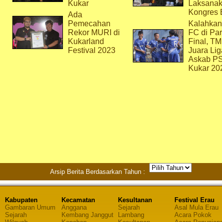
Kukar
Laksana
Kongres 
Ada
Pemecahan
Kalahkan
Rekor MURI di
FC di Par
Kukarland
Final, T
Festival 2023
Juara Lig
Askab P
Kukar 20
Arsip Berita Berdasarkan Tahun :
Kabupaten
Kecamatan
Kesultanan
Festival Erau
Gambaran Umum
Anggana
Sejarah
Asal Mula Erau
Sejarah
Kembang Janggut
Lambang
Acara Pokok