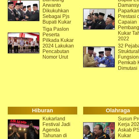
Arwanto
Damansy
Dikukuhkan
Paparka
Sebagai Pjs
Prestasi 
Bupati Kukar
Capaian
Pembang
Tiga Paslon
Kukar Ta
Peserta
2022
Pilkada Kukar
2024 Lakukan
32 Pejab
Pencabutan
Struktura
Nomor Urut
Fungsion
Pemkab 
Dimutasi
Hiburan
Olahraga
Kukarland
Susun Pr
Festival Jadi
Kerja 202
Agenda
Askab P
Tahunan di
Kukar