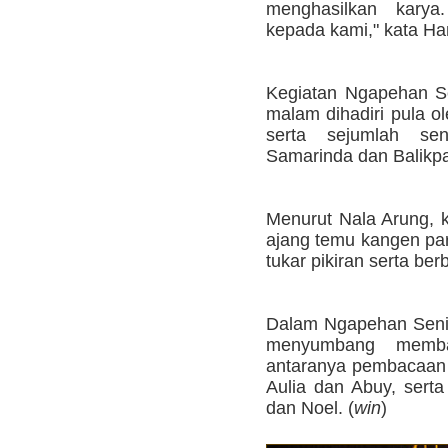
menghasilkan karya.
kepada kami," kata Ha
Kegiatan Ngapehan Se
malam dihadiri pula o
serta sejumlah se
Samarinda dan Balikp
Menurut Nala Arung, k
ajang temu kangen par
tukar pikiran serta ber
Dalam Ngapehan Seni 
menyumbang memba
antaranya pembacaan p
Aulia dan Abuy, sert
dan Noel. (
win
)